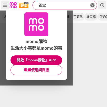
一福堂
太陽餅
檸檬餅
月餅
招牌
老婆餅
原味
芋頭酥
綠豆糕
蛋奶
momo購物
生活大小事都是momo的事
開啟「momo購物」APP
繼續使用網頁版