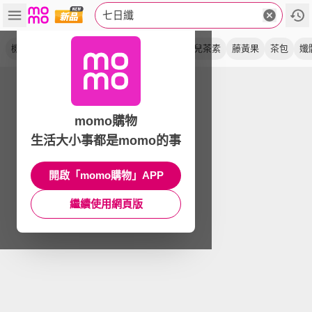
七日纖
機能茶
玫瑰綠
水蜜桃
仙楂
洛神花
兒茶素
藤黃果
茶包
孅
momo購物
生活大小事都是momo的事
開啟「momo購物」APP
繼續使用網頁版