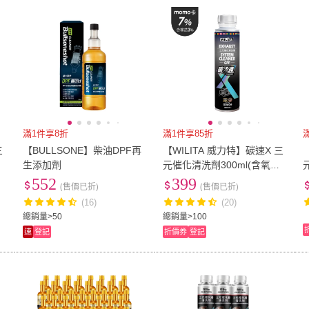
低溫宅配
定期配/分次配
貨
4
及以上
3
及以上
2
及
滿1件享8折
滿1件享85折
三
【BULLSONE】柴油DPF再
【WILITA 威力特】碳速X 三
生添加劑
元催化清洗劑300ml(含氧感
知器/觸媒轉換器/積碳清除)
552
399
(售價已折)
(售價已折)
最新升級版
(16)
(20)
總銷量>50
總銷量>100
速
登記
折價券
登記