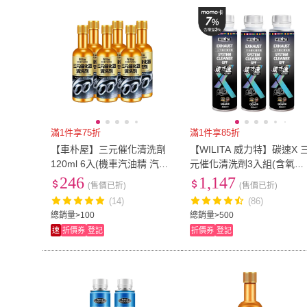
滿1件享75折
滿1件享85折
【車朴屋】三元催化清洗劑
【WILITA 威力特】碳速X 
120ml 6入(機車汽油精 汽車
元催化清洗劑3入組(含氧感
積碳清潔劑 汽油添加劑 燃油
知器/觸媒轉換器/積碳清除)
246
1,147
(售價已折)
(售價已折)
寶)
最新升級版
(14)
(86)
總銷量>100
總銷量>500
速
折價券
登記
折價券
登記