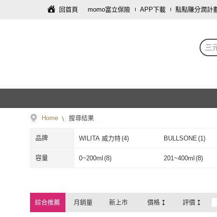
回首頁
momo富立保險
APP下載
點點賺分潤計
三
Home
搜尋結果
品牌
WILITA 威力特
(
4
)
BULLSONE
(
1
)
WILITA 威力特
(
4
)
BULLSONE
(
1
容量
0~200ml
(
8
)
201~400ml
(
8
)
0~200ml
(
8
)
201~400ml
(
8
)
綜合推薦
月銷量
新上市
價格
評價