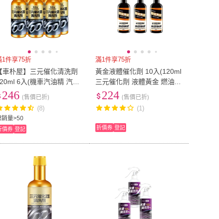
滿1件享75折
滿1件享75折
【車朴屋】三元催化清洗劑
黃金液體催化劑 10入(120ml
ml 6入(機車汽油精 汽車
三元催化劑 液體黃金 燃油寶
碳清潔劑 汽油添加劑 燃油
汽車精 節氣門 柴油精 化油
246
224
(售價已折)
(售價已折)
寶)
器)
(8)
(1)
總銷量>50
折價券
登記
折價券
登記