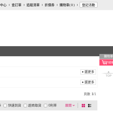
中心
查訂單
追蹤清單
折價券
購物車
登記活動
(
0
)
購物車
選更多
TOP
選更多
頁數
1
/
1
券
快速到貨
超商取貨
0利率
展開
棋
條
品有量
有影片
電視購物
盤
列