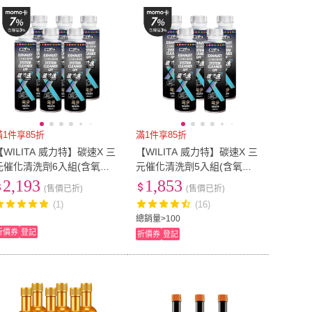
到付款
超商付款
5
式
式
以上
1
及以上
滿1件享85折
滿1件享85折
【WILITA 威力特】碳速X 三
【WILITA 威力特】碳速X 三
元催化清洗劑6入組(含氧感
元催化清洗劑5入組(含氧感
知器/觸媒轉換器/積碳清除) 2
知器/觸媒轉換器/積碳清除)2
2,193
1,853
(售價已折)
(售價已折)
026最新升級版
026最新升級版
(1)
(16)
總銷量>100
折價券
登記
折價券
登記