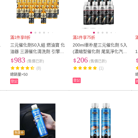
滿1件享8折
滿1件享75折
1
三元催化劑50入組 燃油寶 化
200ml車朴屋三元催化劑 5入
油器 三源催化清洗劑 引擎清
(濃縮型催化劑 尾氣淨化汽車
120
洗劑 汽油添加劑
燃油寶 汽車添加劑 除碳尾氣
積
983
206
(售價已折)
(售價已折)
清潔劑)
(8)
(1)
總銷量>50
登記
登記
免運券