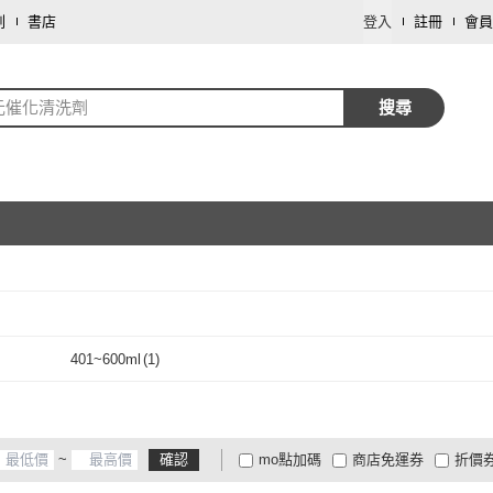
劃
書店
登入
註冊
會員
元催化清洗劑
搜尋
取消
取消
)
401~600ml
(
1
)
401~600ml
(
1
)
~
確認
mo點加碼
商店免運券
折價
大家電安心配
大家電快配
商