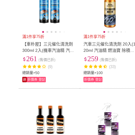
滿1件享75折
滿1件享75折
【車朴屋】三元催化清洗劑
汽車三元催化清洗劑 20入(
300ml 2入(機車汽油精 汽車
20ml 汽油精 燃油寶 除積碳
積碳清潔劑 汽油添加劑 燃油
添加劑 積碳清潔劑)
261
259
(售價已折)
(售價已折)
寶)
(9)
(33)
總銷量>50
總銷量>100
速
折價券
登記
折價券
登記