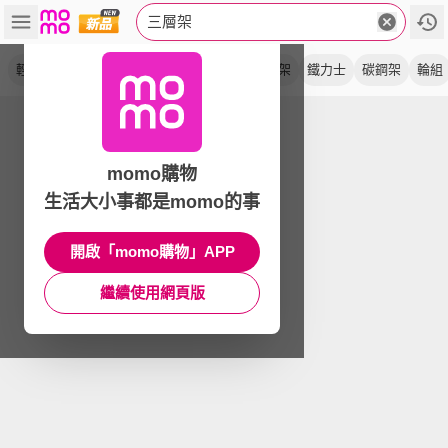
三層架
輕型
置物架
鐵架
收納架
耐重
廚房架
鐵力士
碳鋼架
輪組
momo購物
生活大小事都是momo的事
開啟「momo購物」APP
繼續使用網頁版