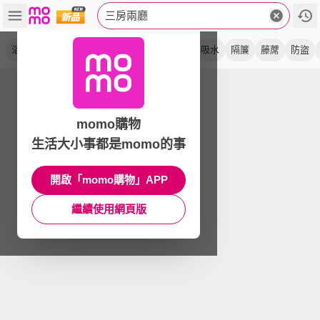
三房兩廳
浴簾
防霉
拉簾
防水
加厚
硅藻土
吸水
隔簾
藤蓆
防盜
momo購物
生活大小事都是momo的事
開啟「momo購物」APP
繼續使用網頁版