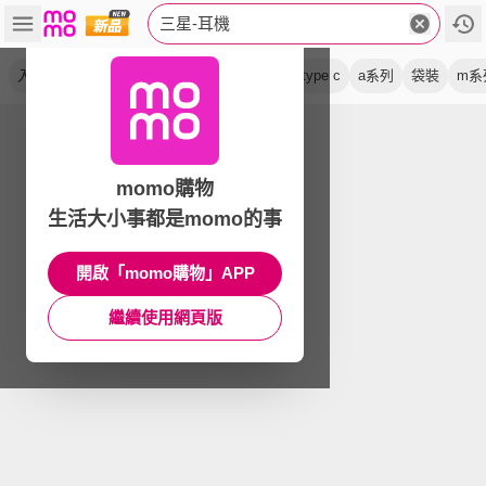
三星-耳機
入耳式
真無線
雙動圈
密封裝
藍牙
type c
a系列
袋裝
m系
momo購物
生活大小事都是momo的事
開啟「momo購物」APP
繼續使用網頁版