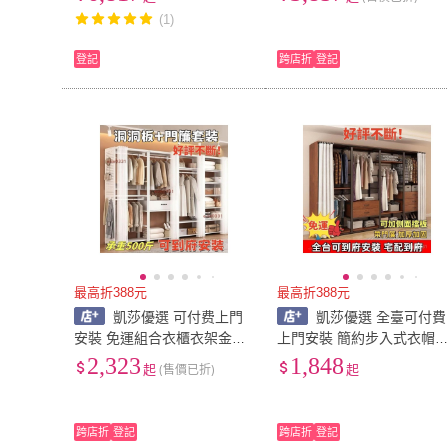
架落地掛衣架步入式臺灣好
組閤掛衣架臥室鋼木衣櫃架
(1)
物 PLV0
臺灣好物 KPMS
登記
跨店折
登記
最高折388元
最高折388元
凱莎優選 可付费上門
凱莎優選 全臺可付費
安裝 免運組合衣櫃衣架金屬
上門安裝 簡約步入式衣帽
轉角衣櫃掛衣架洞洞闆衣帽
架子臥室鐵藝衣櫃落地組閤
2,323
1,848
起
(售價已折)
起
架落地臥室步入式衣帽間 落
掛衣架臥室鋼木衣櫃架
地衣櫃/衣帽架/衣帽櫃
跨店折
登記
跨店折
登記