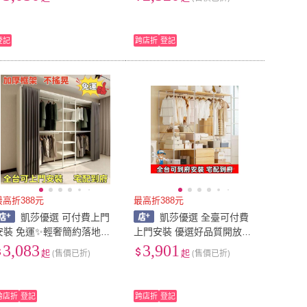
地組閤掛衣架臥室鋼木衣櫃
鐵藝開放式衣櫃收納架 北歐
架臺灣好物 KPMS
簡約開放式衣櫃
登記
跨店折
登記
最高折388元
最高折388元
凱莎優選 可付費上門
凱莎優選 全臺可付費
安裝 免運✨輕奢簡約落地開
上門安裝 優選好品質開放式
放步入金屬衣帽間掛衣架組
衣櫃衣架臥室落地日式衣帽
3,083
3,901
起
(售價已折)
起
(售價已折)
閤雙層臥室置物架衣櫃 開放
架掛衣架步入式衣帽間架子
式衣櫃 衣櫥
組裝臺灣好物 5UPM
跨店折
登記
跨店折
登記