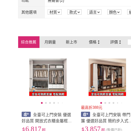
功能
無聲音
(
2
)
無聲音
(
2
)
其他選項
材質
款式
語言
顏色
綜合推薦
月銷量
新上市
價格
評價
最高折388元
全臺可上門安裝 優選
全臺可上門安裝 帶門
好品質 開放式衣櫃金屬框架
簾 優選好品質 簡約步入式
自製衣帽間組閤衣帽架置物
帽間架子臥室鐵藝衣櫃落地
6,817
3,857
起
起
(售價已折)