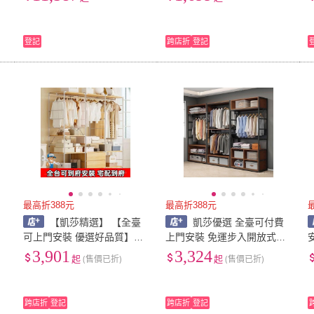
鐵藝金屬衣櫃掛衣架臺灣好
圍欄
物 ZENG
登記
跨店折
登記
最高折388元
最高折388元
【凱莎精選】 【全臺
凱莎優選 全臺可付費
間
可上門安裝 優選好品質】開
上門安裝 免運步入開放式衣
放式衣櫃衣架臥室落地日式
帽間架子自製鋼木組閤鐵藝
3,901
3,324
起
(售價已折)
起
(售價已折)
衣帽架掛衣架步入式衣帽間
衣櫃臥室落地家用掛衣架 0A
架子組裝臺灣好物 5UPM
RB
跨店折
登記
跨店折
登記