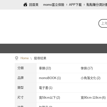
回首頁
momo富立保險
APP下載
點點賺分潤計
上
Home
搜尋結果
分類
車類
(
22
)
傢俱
(
17
)
品牌
momoBOOK
(
1
)
小角落文化
(
2
)
momoBOOK
(
1
)
小角落文化
(
2
)
類型
電子書
(
1
)
電子書
(
1
)
尺寸
寬59cm以下
(
2
)
寬90cm-119cm
(
6
)
寬59cm以下
(
2
)
寬90cm-119c