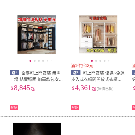
滿1件折12元
全臺可上門安裝 無需
可上門安裝 優選~免運
帽
上墻 結實穩固 加高款包安裝
步入式衣帽間開放式衣櫃傢
開放式衣帽間組裝落地掛衣
用臥室金屬框架組閤架子貨
8,845
4,361
起
起
(售價已折)
E
架步入式金屬貨架衣櫃優選
架掛衣架落地 衣帽架 衣櫥
熱賣 AI2S
衣櫃 掛衣架
登記
登記