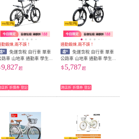
mo點3%
mo點3%
通勤鍛煉,兩不誤！
通勤鍛煉,兩不誤！
免運含稅 自行車 單車
免運含稅 自行車 單車
公路車 山地車 通勤車 學生
公路車 山地車 通勤車 學生
車 永久山地自行車男式青少
車 山地自行車成人男款變速
9,827
5,787
起
起
年成年人上下學變速輕便代
青少年新型省力公路單車上
步公路賽車單車
班代步騎行女式
跨店折
折價券
登記
跨店折
折價券
登記