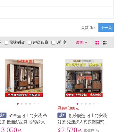
頁數
1
/
2
下一頁
券
快速到貨
超商取貨
0利率
展開
棋
條
品有量
有影片
電視購物
盤
列
到付款
超商付款
5
式
式
以上
1
及以上
最高折388元
💕全臺可上門安裝 帶
凱莎優選 可上門安裝
門簾 優選好品質 簡約步入式
訂製 免運步入式衣帽間架子
衣帽間架子臥室鐵藝衣櫃落
定製小型櫃子雙層組閤落地
3,050
2,520
起
起
(售價已折)