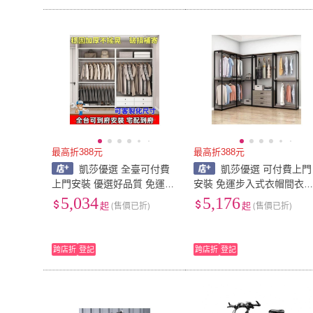
最高折388元
最高折388元
凱莎優選 全臺可付費
凱莎優選 可付費上門
上門安裝 優選好品質 免運到
安裝 免運步入式衣帽間衣
府開放式衣櫃金屬框架自製
架開放式轉角置物架落地自
5,034
5,176
起
(售價已折)
起
(售價已折)
衣帽間組閤衣帽架置物架落
製收納架子臥室掛衣架 QA
地掛衣架步入式臺灣好物
M
跨店折
登記
跨店折
登記