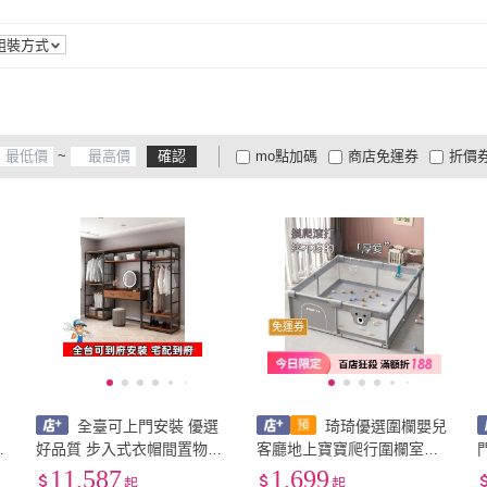
組裝方式
~
確認
mo點加碼
商店免運券
折價
大家電安心配
大家電快配
商
低溫宅配
定期配/分次配
貨
4
及以上
3
及以上
2
及
免運券
全臺可上門安裝 優選
琦琦優選圍欄嬰兒
衣
好品質 步入式衣帽間置物架
客廳地上寶寶爬行圍欄室內
開放式衣架臥室梳妝臺落地
護欄地圍防摔學步家用遊戲
11,587
1,699
起
起