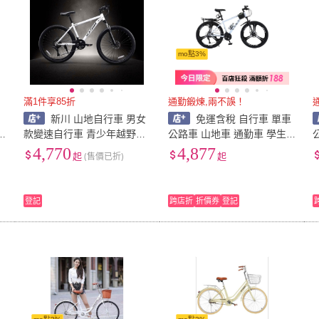
mo點3%
滿1件享85折
通勤鍛煉,兩不誤！
新川 山地自行車 男女
免運含稅 自行車 單車
款變速自行車 青少年越野單
公路車 山地車 通勤車 學生
車 省力公路上班代步通勤車
車 山地自行車成人24寸男女
4,770
4,877
起
(售價已折)
起
學生騎行上班代步單車越野
賽車30速
登記
跨店折
折價券
登記