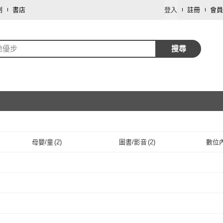
劃
書店
登入
註冊
會員
地優步
搜尋
母嬰/童
(
2
)
圖書/影音
(
2
)
數位
取消
取消
取消
取消
m
(
6
)