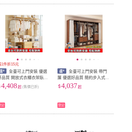
滿1件折15元
全臺可上門安裝 優選
全臺可上門安裝 帶門
好品質 開放式衣櫃衣架臥室
簾 優選好品質 簡約步入式衣
落地日式衣帽架掛衣架步入
帽間架子臥室鐵藝衣櫃落地
4,408
4,037
起
(售價已折)
起
式衣帽間架子組裝臺灣好物
組閤掛衣架臥室鋼木衣櫃架
5UPM
臺灣好物 KPMS
登記
登記