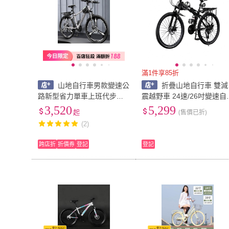
滿1件享85折
山地自行車男款變速公
折疊山地自行車 雙減
路新型省力單車上班代步青
震越野車 24速/26吋變速自
少年學生女式成人
行車 上班代步單車 山地車
3,520
5,299
起
(售價已折)
腳踏車
(2)
跨店折
折價券
登記
登記