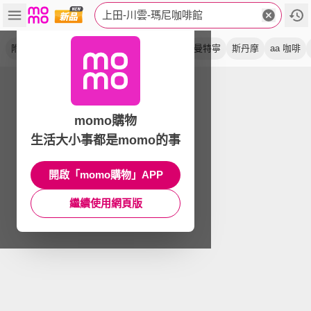
上田-川雲-瑪尼咖啡館
附提袋
翡翠山
特級aa
即溶
喜拉朵
曼特寧
斯丹摩
aa 咖啡
momo購物
生活大小事都是momo的事
開啟「momo購物」APP
繼續使用網頁版