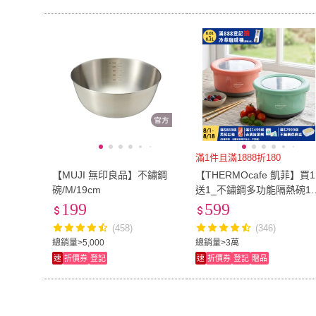
滿1件且滿1888折180
【MUJI 無印良品】不鏽鋼
【THERMOcafe 凱菲】買1
碗/M/19cm
送1_不鏽鋼多功能隔熱碗1
00ml(TC-BOWL)
199
599
(458)
(346)
總銷量>5,000
總銷量>3萬
速
折價券
登記
速
折價券
登記
贈品