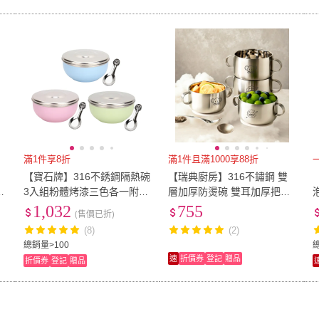
滿1件享8折
滿1件且滿1000享88折
【寶石牌】316不銹鋼隔熱碗
【瑞典廚房】316不鏽鋼 雙
2
3入組粉體烤漆三色各一附兒
層加厚防燙碗 雙耳加厚把手
童湯匙(幼稚園碗兒童碗)
隔熱防燙 防滑碗 (大+小/2入
盒
1,032
755
(售價已折)
組)
(8)
(2)
總銷量>100
速
折價券
登記
贈品
折價券
登記
贈品