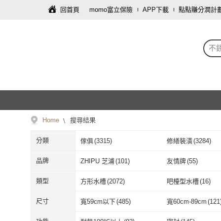
回首頁
momo富立保險
APP下載
點點賺分潤計
不
Home
搜尋結果
分類
傢俱
(
3315
)
修繕裝潢
(
3284
)
母嬰/童
(
212
)
戶外用品
(
95
)
品牌
ZHIPU 芝浦
(
101
)
友情牌
(
55
)
保健食品/用品
(
4
)
個人清潔
(
3
)
ZHIPU 芝浦
(
101
)
友情牌
(
55
)
台灣第一筷
(
3
)
THERMOS 膳魔師
類型
方形水槽
(
2072
)
吧檯型水槽
(
16
)
台灣第一筷
(
3
)
THERMOS 
Abis
(
41
)
Quality 聚家
(
51
)
方形水槽
(
2072
)
吧檯型水槽
(
1
隔熱碗
(
522
)
沙拉碗
(
93
)
尺寸
寬59cm以下
(
485
)
寬60cm-89cm
(
121
Abis
(
41
)
Quality 聚家
(
KOGURE 小慕
(
23
)
慢慢家居
(
7
)
隔熱碗
(
522
)
沙拉碗
(
93
)
落地式
(
268
)
環扣式
(
7
)
寬59cm以下
(
485
)
寬60cm-89cm