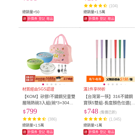
兒童碗)
(104)
總銷量>50
總銷量>1.5萬
速
折價券
登記
贈品
速
折價券
登記
贈品
材質經由SGS認證
滿1件享88折
【KOM】矽膠/不鏽鋼兒童雙
【台灣第一筷】316不鏽鋼
層隔熱碗3入組(碗*3+304湯
寶筷5雙組-長度顏色任選(
匙*3+便當袋*1 信誼聯名/嘉
子/環保筷/食品級/四方筷/洗
799
748
(售價已折)
年華/童趣系列)
碗機OK)
(386)
(1,045)
總銷量>1.5萬
總銷量>1萬
速
折價券
登記
贈品
速
折價券
登記
贈品