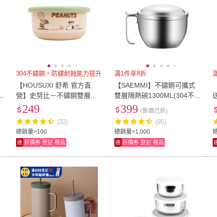
304不鏽鋼，防鏽耐蝕能力提升
滿1件享8折
【HOUSUXI 舒希 官方直
【SAEMMI】不鏽鋼可攜式
營】史努比－不鏽鋼雙層隔
雙層隔熱碗1300ML(304不鏽
可
熱碗 730ml-A3
鋼湯碗泡麵碗)
0
249
399
(售價已折)
(33)
(95)
總銷量>100
總銷量>1,000
總
速
折價券
登記
贈品
速
折價券
登記
贈品