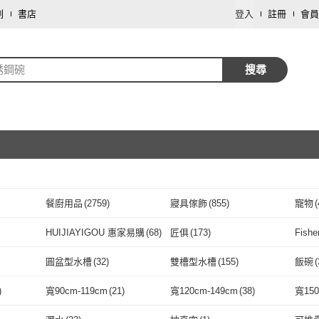
劃
書店
登入
註冊
會員
銹鋼碗
搜尋
餐廚用品
(
2759
)
寢具傢飾
(
855
)
寵物
(
取消
家庭清潔/紙品
(
77
)
車類
(
9
)
飾品
HUIJIAYIGOU 惠家易購
(
68
)
匠俱
(
173
)
Fish
取消
彩妝保養
(
2
)
文具樂器
(
2
)
藝術
HUIJIAYIGOU 惠家易
(
68
)
匠俱
(
173
)
(
31
)
KOM
(
32
)
CYD TERRA
(
8
)
窩居
(
圓盆型水槽
(
32
)
雙槽型水槽
(
155
)
飯碗
(
購
膳魔師
(
31
)
KOM
(
32
)
CYD TERRA
取消
(
8
)
MASIONS 美心
(
9
)
DAY&DAY
(
19
)
SHI
6
)
圓盆型水槽
(
32
)
雙槽型水槽
(
155
)
黏貼式
(
52
)
鑽釘式
(
17
)
掛扣
)
寬90cm-119cm
(
21
)
寬120cm-149cm
(
38
)
寬150
51
)
MASIONS 美心
(
9
)
DAY&DAY
(
19
)
HOUSUXI 舒希
(
52
)
little.b
(
30
)
MEY
黏貼式
(
52
)
鑽釘式
取消
(
17
)
穿桿式
(
2
)
軌道式
(
6
)
吊掛
(
121
)
寬90cm-119cm
(
21
)
寬120cm-149cm
(
38
)