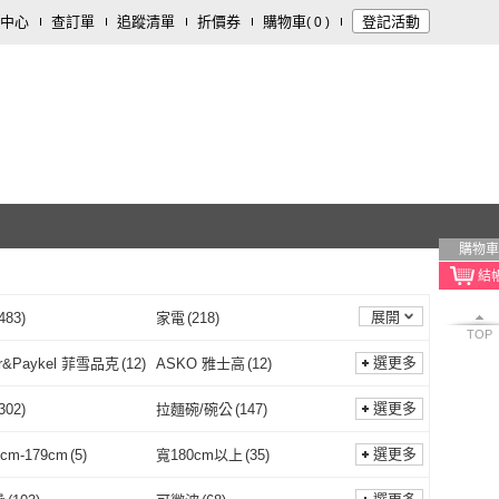
中心
查訂單
追蹤清單
折價券
購物車
登記活動
(
0
)
購物車
展開
483
)
家電
(
218
)
TOP
配件
(
8
)
園藝
(
5
)
選更多
er&Paykel 菲雪品克
(
12
)
ASKO 雅士高
(
12
)
開運/宗教
(
2
)
食品飲料
(
1
)
Fisher&Paykel 菲雪品
(
12
)
ASKO 雅士高
(
12
)
37
)
PERFECT 理想
(
143
)
選更多
302
)
拉麵碗/碗公
(
147
)
克
窩居
(
37
)
PERFECT 理想
(
143
)
MOYAMA 霜山
(
23
)
TOSHIBA 東芝
(
1
)
飯碗
(
302
)
拉麵碗/碗公
(
147
)
式
(
22
)
吸盤
(
20
)
選更多
cm-179cm
(
5
)
寬180cm以上
(
35
)
SHIMOYAMA 霜山
(
23
)
TOSHIBA 東芝
(
1
)
ER 美亞
(
12
)
LocknLock 樂扣樂扣
(
3
)
掛扣式
(
22
)
吸盤
(
20
)
式
(
16
)
自動型
(
23
)
寬150cm-179cm
(
5
)
寬180cm以上
(
35
)