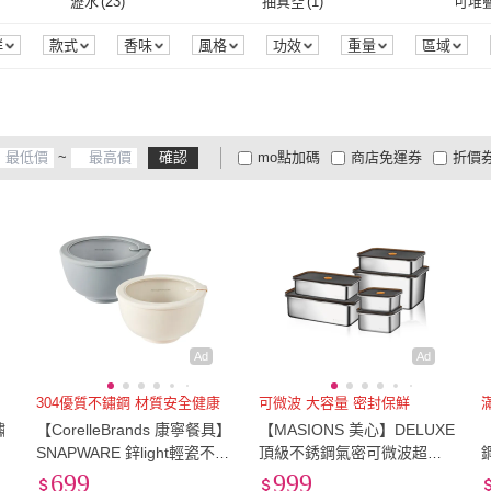
21cm~25cm
(
24
)
26cm~29cm
(
11
)
30cm
瀝水
(
23
)
抽真空
(
1
)
可堆
HOUSUXI 舒希
(
52
)
little.b
(
30
)
YAMASHITA
(
4
)
歐德沐
(
25
)
VIID
穿桿式
(
2
)
軌道式
(
6
)
多功能型
(
23
)
抽屜式
(
10
)
含蓋
28
)
21cm~25cm
(
24
)
26cm~29cm
(
11
)
60CM
(
14
)
70CM
(
16
)
80CM
瀝水
(
23
)
抽真空
(
1
)
可伸縮折疊
(
11
)
可水洗
(
193
)
可更
群
款式
香味
風格
功效
重量
區域
荷重
效能
商品來源
YAMASHITA
(
4
)
歐德沐
(
25
)
CorelleBrands 康寧餐具
(
3
)
THERMOcafe 凱菲
(
6
)
星優
(
多功能型
(
23
)
抽屜式
(
10
)
下崁落地型
(
26
)
懸掛型
(
23
)
獨立
)
60CM
(
14
)
70CM
(
16
)
4.1吋~8吋
(
13
)
8.1吋~12吋
(
11
)
20.
可伸縮折疊
(
11
)
可水洗
(
193
)
臭氧殺菌
(
49
)
溫風式殺菌
(
23
)
APP
CorelleBrands 康寧餐具
(
3
)
THERMOcafe 凱菲
(
6
)
GREEN BELL 綠貝
(
42
)
生活采家
(
14
)
ZEB
下崁落地型
(
26
)
懸掛型
(
23
)
壁式單槍
(
3
)
檯面單槍
(
7
)
檯面
4.1吋~8吋
(
13
)
8.1吋~12吋
(
11
)
16cm~20cm
(
2
)
35公分以下
(
2
)
42-4
5
)
臭氧殺菌
(
49
)
溫風式殺菌
(
23
)
觸控
(
2
)
視訊
(
2
)
智慧
~
確認
mo點加碼
商店免運券
折價
GREEN BELL 綠貝
(
42
)
生活采家
(
14
)
Stainless Steel& Sweet
(
12
)
MatsuTa 松太
(
6
)
匠藝
壁式單槍
(
3
)
檯面單槍
(
7
)
充電式
(
4
)
無
(
2
)
桌上
16cm~20cm
(
2
)
35公分以下
(
2
)
60-90cm
(
1
)
5~8尺
(
1
)
小於6
觸控
(
2
)
視訊
(
2
)
搗碎
(
4
)
絞碎
(
1
)
刨絲
(
大家電安心配
大家電快配
商
Home 不鏽佳居
低溫宅配
定期配/分次配
貨
Stainless Steel&
(
12
)
MatsuTa 松太
(
6
)
充電式
(
4
)
無
(
2
)
落地盆
(
3
)
壁盆
(
2
)
料理
60-90cm
(
1
)
5~8尺
(
1
)
搗碎
(
4
)
絞碎
(
1
)
去核
(
1
)
榨汁
(
1
)
斷筋
(
4
及以上
3
及以上
2
及
Sweet Home 不鏽佳居
落地盆
(
3
)
壁盆
(
2
)
刀
(
1
)
自動
(
2
)
液體
(
1
)
固體
(
去核
(
1
)
榨汁
(
1
)
灌香腸
(
1
)
絞肉
(
1
)
燉煮
(
/切刀
(
1
)
自動
(
2
)
液體
(
1
)
直飲蓋
(
1
)
外掛式
(
1
)
硬殼
(
(
1
)
灌香腸
(
1
)
絞肉
(
1
)
直飲蓋
(
1
)
外掛式
(
1
)
Ad
Ad
304優質不鏽鋼 材質安全健康
可微波 大容量 密封保鮮
鏽
【CorelleBrands 康寧餐具】
【MASIONS 美心】DELUXE
-
SNAPWARE 鋅light輕瓷不鏽
頂級不銹鋼氣密可微波超大
鋼真空保溫碗1200ml
容量保鮮盒6件組(電鍋/微波
699
999