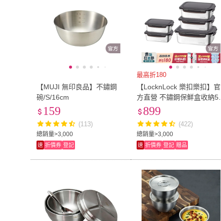
最高折180
【MUJI 無印良品】不鏽鋼
【LocknLock 樂扣樂扣】官
碗/S/16cm
方直營 不鏽鋼保鮮盒收納5
件組(304不鏽鋼材質/輕巧/
159
899
進洗碗機)
(113)
(422)
總銷量>3,000
總銷量>3,000
速
折價券
登記
速
折價券
登記
贈品