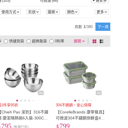
~34cm
(
6
)
35cm~40cm
(
2
)
選更多
疊
(
103
)
可微波
(
68
)
MEYER 美亞
(
12
)
LocknLock 樂扣樂扣
(
3
)
A
(
12
)
一品川流
(
32
)
吊掛式
(
16
)
自動型
(
23
)
式
(
2
)
斜/直取式
(
88
)
30cm~34cm
(
6
)
35cm~40cm
(
2
)
(
16
)
90CM
(
10
)
可堆疊
(
103
)
可微波
(
68
)
換耗材
(
11
)
可沖馬桶
(
1
)
使用方式
形狀
圖案
顏色
VIIDA
(
12
)
一品川流
(
32
)
18
)
健康於筷
(
4
)
含蓋式
(
2
)
斜/直取式
(
88
)
型
(
5
)
淺盤
(
18
)
80CM
(
16
)
90CM
(
10
)
1吋以上
(
1
)
3cm以下
(
4
)
可更換耗材
(
11
)
可沖馬桶
(
1
)
搖控
(
8
)
WIFI傳輸
(
5
)
頁數
1
/
380
下一頁
星優
(
18
)
健康於筷
(
4
)
RA 斑馬牌
(
22
)
TIGER 虎牌
(
5
)
獨立型
(
5
)
淺盤
(
18
)
伸縮
(
11
)
簡易式
(
5
)
20.1吋以上
(
1
)
3cm以下
(
4
)
9公分
(
1
)
50-99公分
(
2
)
APP搖控
(
8
)
WIFI傳輸
(
5
)
聯網
(
3
)
無線搖控
(
4
)
券
快速到貨
超商取貨
0利率
展開
棋
條
ZEBRA 斑馬牌
(
22
)
TIGER 虎牌
(
5
)
家居
(
92
)
Kyhome
(
5
)
檯面伸縮
(
11
)
簡易式
(
5
)
型
(
4
)
落地型
(
16
)
42-49公分
(
1
)
50-99公分
(
2
)
0cm*90cm
(
1
)
1米~2米
(
1
)
智慧聯網
(
3
)
無線搖控
(
4
)
1
)
刨片
(
1
)
品有量
有影片
電視購物
盤
列
到付款
超商付款
5
式
式
匠藝家居
(
92
)
Kyhome
(
5
)
桌上型
(
4
)
落地型
(
16
)
剪刀
(
1
)
削皮刀
(
1
)
小於60cm*90cm
(
1
)
1米~2米
(
1
)
刨絲
(
1
)
刨片
(
1
)
1
)
肉槌
(
1
)
以上
1
及以上
料理剪刀
(
1
)
削皮刀
(
1
)
1
)
折疊
(
1
)
斷筋
(
1
)
肉槌
(
1
)
1
)
蒸
(
1
)
固體
(
1
)
折疊
(
1
)
1
)
燉煮
(
1
)
蒸
(
1
)
硬殼
(
1
)
Ad
Ad
滿1件享95折
304不銹鋼，安心保障
【Chieh Pao 潔豹】316不鏽
【CorelleBrands 康寧餐具】
鋼 康潔隔熱碗6入裝-300CC
可微波304不鏽鋼保鮮盒4件
(防燙 11CM 雙層隔熱 飯碗)
組(任選/均一價)
795
799
(售價已折)