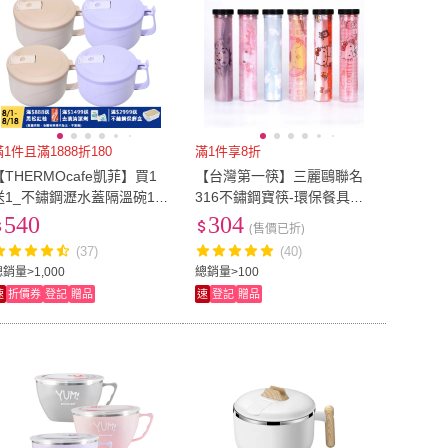
滿1件且滿1888折180
滿1件享8折
【THERMOcafe凱菲】買1
【台灣第一筷】三麗鷗聯名
送1_不鏽鋼瀝水蓋隔溫碗12
316不鏽鋼寶筷-環保餐具組
0ml(TC-HFBOWL)
(筷子/環保筷/食品級/四方筷/
540
304
(售價已折)
洗碗機OK)
(37)
(40)
銷量>1,000
總銷量>100
速
折價券
登記
贈品
速
登記
贈品