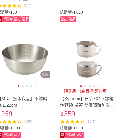
(21)
總銷量>100
總銷量>1,000
速
折價券
登記
贈品
登記
贈品
一碗多用，湯/飯/泡麵皆可
【MUJI 無印良品】不鏽鋼
【Kyhome】日系304不鏽鋼
/L/22cm
泡麵碗 帶蓋 雙層隔熱防燙
外帶飯盒 便當盒 學生宿舍餐
259
359
碗 1200ml
(225)
(120)
銷量>1,000
總銷量>1,000
速
折價券
登記
速
折價券
登記