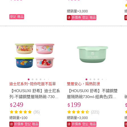
爐皆適用)
總銷量>3,000
登記
贈品
速
折價券
登記
贈品
迪士尼系列~陪你吃飯不孤單
雙層安心，隔熱防燙
【HOUSUXI 舒希】迪士尼系
【HOUSUXI 舒希】不鏽鋼雙
筷
列-不鏽鋼雙層隔熱碗-730ml
層隔熱碗730ml-經典色(四色
碗
-A3(任選奇蒂/瑪麗貓/小美人
任選)
249
199
魚/玩總)
(35)
(221)
總銷量>100
總銷量>3,000
總
速
折價券
登記
贈品
速
折價券
登記
贈品