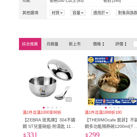
16cm以下
(
28
)
17cm~20cm
(
28
)
功能
耐熱100℃以上
(
93
)
密封
(
145
)
KOGURE 小慕
(
23
)
慢慢家居
(
7
)
HomeRun 霍曼
(
5
)
巧可
(
11
)
落地式
(
268
)
環扣式
(
7
)
一般型
(
191
)
過濾式
(
2
)
16cm以下
(
28
)
17cm~20cm
(
41cm以上
(
2
)
60CM以下
(
15
)
耐熱100℃以上
(
93
)
密封
(
145
)
有透氣孔
(
64
)
無
(
12
)
其他選項
材質
容量
適用於
對象與族
組裝方式
品牌定位
包裝組合
HomeRun 霍曼
(
5
)
巧可
(
11
)
佳美多
(
17
)
meoof
(
3
)
一般型
(
191
)
過濾式
(
2
)
折疊式
(
9
)
桌上型
(
52
)
41cm以上
(
2
)
60CM以下
(
15
無
(
7
)
0吋~4吋
(
5
)
有透氣孔
(
64
)
無
(
12
)
不可沖馬桶
(
6
)
紫外線殺菌
(
65
)
佳美多
(
17
)
meoof
(
3
)
名象
(
15
)
米雅可
(
6
)
折疊式
(
9
)
桌上型
(
52
)
深盤
(
7
)
醬料碟
(
8
)
無
(
7
)
0吋~4吋
(
5
)
4~6cm
(
13
)
6~10cm
(
4
)
不可沖馬桶
(
6
)
紫外線殺菌
(
6
防水
(
1
)
通話
(
1
)
綜合推薦
月銷量
新上市
價格
評價
名象
(
15
)
米雅可
(
6
)
TAMZU 潭祖
(
22
)
u-ta
(
3
)
深盤
(
7
)
醬料碟
(
8
)
USB
(
15
)
一般插頭式
(
5
)
4~6cm
(
13
)
6~10cm
(
4
)
100公分以上
(
1
)
35cm以下
(
2
)
防水
(
1
)
通話
(
1
)
斷電安全裝置
(
1
)
其他
(
9
)
TAMZU 潭祖
(
22
)
u-ta
(
3
)
BLACK HAMMER
(
10
)
科凌
(
7
)
USB
(
15
)
一般插頭式
(
5
)
主體
(
2
)
配件
(
18
)
100公分以上
(
1
)
35cm以下
(
2
)
斷電安全裝置
(
1
)
其他
(
9
)
磨泥
(
3
)
削皮
(
1
)
BLACK HAMMER
(
10
)
科凌
(
7
)
主體
(
2
)
配件
(
18
)
鋸齒刀/麵包刀
(
1
)
主廚刀/三德刀/切
磨泥
(
3
)
削皮
(
1
)
磨搗
(
3
)
多功能料理器
(
1
)
鋸齒刀/麵包刀
(
1
)
主廚刀/三德刀
桌上型
(
1
)
清潔型
(
2
)
磨搗
(
3
)
多功能料理器
燜燒
(
1
)
其他
(
1
)
桌上型
(
1
)
清潔型
(
2
)
燜燒
(
1
)
其他
(
1
)
Ad
Ad
滿1件且滿1000享88折
滿1件且滿1888折180
【ZEBRA 斑馬牌】304不鏽
【THERMOcafe 凱菲】不
鋼 ST兒童碗組-附湯匙 11C
鋼多功能隔熱碗1200ml(TC
M / 300cc(304不鏽鋼 隔熱碗
BOWL)
331
299