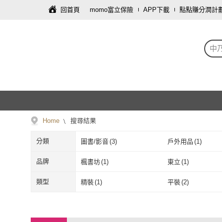
回首頁
momo富立保險
APP下載
點點賺分潤計
中
Home
搜尋結果
分類
圖書/影音
(
3
)
戶外用品
(
1
)
品牌
楓書坊
(
1
)
東立
(
1
)
楓書坊
(
1
)
東立
(
1
)
類型
精裝
(
1
)
平裝
(
2
)
精裝
(
1
)
平裝
(
2
)