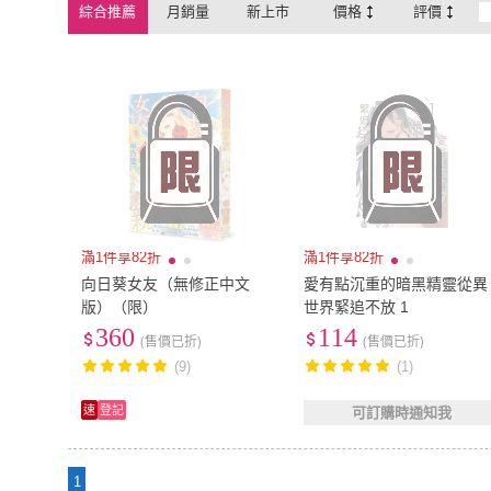
綜合推薦
月銷量
新上市
價格
評價
滿1件享82折
滿1件享82折
向日葵女友（無修正中文
愛有點沉重的暗黑精靈從異
版）（限）
世界緊追不放 1
360
114
(售價已折)
(售價已折)
(9)
(1)
速
登記
可訂購時通知我
1