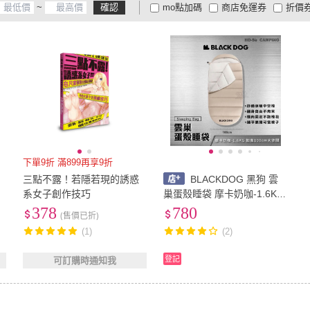
~
確認
mo點加碼
商店免運券
折價
大家電安心配
大家電快配
商
低溫宅配
定期配/分次配
貨
4
及以上
3
及以上
2
及
下單9折 滿899再享9折
三點不露！若隱若現的誘惑
BLACKDOG 黑狗 雲
系女子創作技巧
巢蛋殼睡袋 摩卡奶咖-1.6KG
【好勢露營】木乃伊睡袋 中
378
780
(售價已折)
空棉防潑水 可機洗 加大睡袋
(1)
(2)
登記
可訂購時通知我