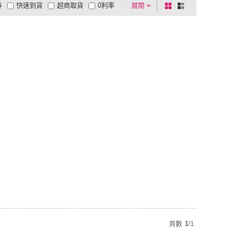
券
快速到貨
超商取貨
0利率
展開
棋
條
品有量
有影片
電視購物
盤
列
到付款
超商付款
5
式
式
以上
1
及以上
頁數
1
/
1