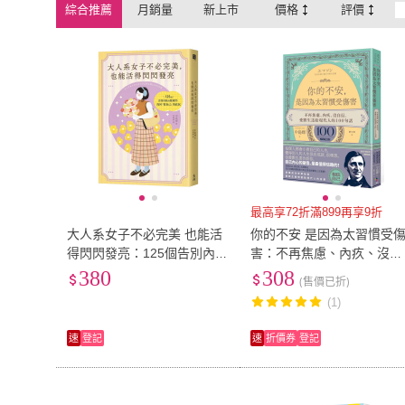
綜合推薦
月銷量
新上市
價格
評價
最高享72折滿899再享9折
大人系女子不必完美 也能活
你的不安 是因為太習慣受
得閃閃發亮：125個告別內耗
害：不再焦慮、內疚、沒自
的微練習 找回「做自己」的
信 愛默生送給現代人〔暢
380
308
(售價已折)
底氣
紀念版〕
(1)
速
登記
速
折價券
登記