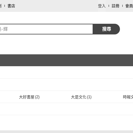
劃
書店
登入
註冊
會員
島-輝
搜尋
取消
大好書屋
(
2
)
大是文化
(
1
)
時報
取消
大好書屋
(
2
)
大是文化
(
1
)