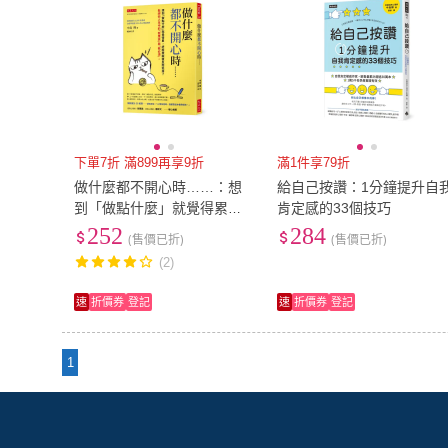
下單7折 滿899再享9折
滿1件享79折
做什麼都不開心時……：想
給自己按讚：1分鐘提升自
到「做點什麼」就覺得累，
肯定感的33個技巧
紓壓放縱後反而低落？
252
284
(售價已折)
(售價已折)
(2)
速
折價券
登記
速
折價券
登記
1