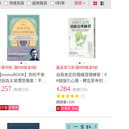
券
快速到貨
超商取貨
0利率
展開
棋
條
品有量
有影片
電視購物
盤
列
到付款
超商付款
5
式
式
以上
1
及以上
下單88折 滿899再享9折
最高享72折滿899再享9折
【momoBOOK】你的不安
自我肯定的情緒清理練習：6
是因為太習慣受傷害：不再
8個強化心理、轉念思考的練
焦慮、內疚、沒自信 暢銷紀
習 結合腦科學原理 學會設下
257
284
(售價已折)
(售價已折)
念版 (電子書)
界限
(7)
總銷量>100
電子書
折價券
速
折價券
登記