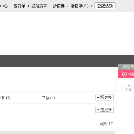
中心
查訂單
追蹤清單
折價券
購物車
登記活動
(
0
)
購物車
TOP
選更多
文化
(
1
)
幸福
(
2
)
時報文化
(
1
)
幸福
(
2
)
選更多
頁數
1
/
1