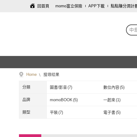
回首頁
momo富立保險
APP下載
點點賺分潤計
中
Home
搜尋結果
分類
圖書/影音
(
7
)
數位內容
(
5
)
品牌
momoBOOK
(
5
)
一起來
(
1
)
momoBOOK
(
5
)
一起來
(
1
)
類型
平裝
(
7
)
電子書
(
5
)
平裝
(
7
)
電子書
(
5
)