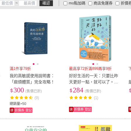
~
確認
mo點加碼
商店免運券
折價
大家電安心配
大家電快配
商
低溫宅配
定期配/分次配
貨
4
及以上
3
及以上
2
及
滿1件享79折
最高享72折滿899再享9折
傷
我的高敏感使用說明書：
好好生活的一天：只要比昨
「麻煩體質」完全攻略！
天更好一點，就可以了。找
銷
回自我肯定的內在力量
300
284
(售價已折)
(售價已折)
(9)
(1)
總銷量>50
速
折價券
登記
速
折價券
登記