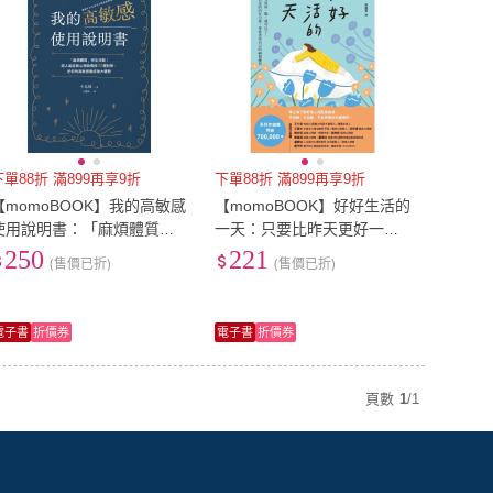
下單88折 滿899再享9折
下單88折 滿899再享9折
【momoBOOK】我的高敏感
【momoBOOK】好好生活的
使用說明書：「麻煩體質」
一天：只要比昨天更好一
完全攻略！超人氣諮商心理
點，就可以了。找回自我肯
250
221
(售價已折)
(售價已折)
師傳授32種對策 把(電子書)
定的內在力量﹝新版﹞(電子
書)
電子書
折價券
電子書
折價券
頁數
1
/
1