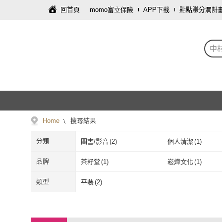
回首頁
momo富立保險
APP下載
點點賺分潤計
中
Home
搜尋結果
分類
圖書/影音
(
2
)
個人清潔
(
1
)
品牌
茶籽堂
(
1
)
崧燁文化
(
1
)
茶籽堂
(
1
)
崧燁文化
(
1
)
類型
平裝
(
2
)
平裝
(
2
)