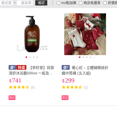
~
確認
mo點加碼
商店免運券
折價
大家電安心配
大家電快配
商
低溫宅配
定期配/分次配
貨
4
及以上
3
及以上
2
及
【茶籽堂】荷葉
暖心紅・立體蝴蝶結針
清舒沐浴露500ml 一般及中
織中筒襪 (五入組)
性膚質
741
299
(5)
(1)
登記
登記