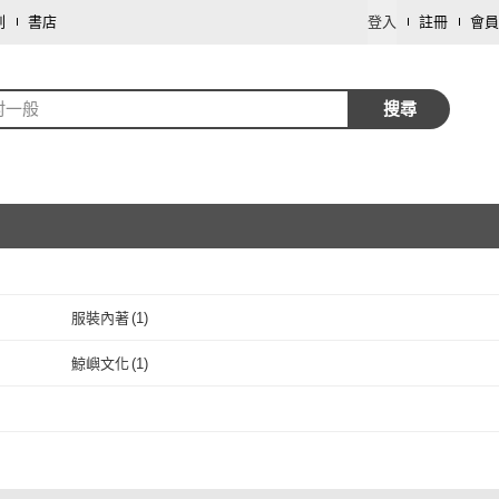
劃
書店
登入
註冊
會員
村一般
搜尋
服裝內著
(
1
)
取消
鯨嶼文化
(
1
)
取消
鯨嶼文化
(
1
)