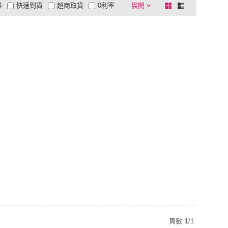
券
快速到貨
超商取貨
0利率
展開
棋
條
品有量
有影片
電視購物
盤
列
到付款
超商付款
5
式
式
以上
1
及以上
頁數
1
/
1