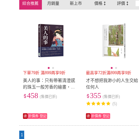
綜合推薦
月銷量
新上市
價格
評價
下單79折 滿899再享9折
最高享72折滿899再享9折
美人的事：只有帶著清澄感
才不想把我渺小的人生交給
的珠玉一般芳香的繪畫，是
任何人
她願望中的事物
458
355
(售價已折)
(售價已折)
(5)
速
折價券
登記
速
折價券
登記
1