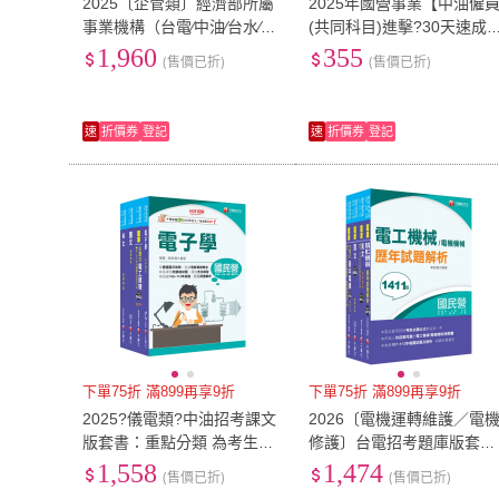
2025〔企管類〕經濟部所屬
2025年國營事業【中油僱
事業機構（台電∕中油∕台水∕台
(共同科目)進擊?30天速成
糖）新進職員聯合甄試課文
略】（國文＋英文•考前短
1,960
355
(售價已折)
(售價已折)
版套書：名師精心整理重
高效衝刺）（3版）
速
折價券
登記
速
折價券
登記
下單75折 滿899再享9折
下單75折 滿899再享9折
2025?儀電類?中油招考課文
2026〔電機運轉維護／電
版套書：重點分類 為考生建
修護〕台電招考題庫版套
立整體觀念架構 補充完整全
書：市面上內容最完整解題
1,558
1,474
(售價已折)
(售價已折)
面的理論！
套書 綜觀