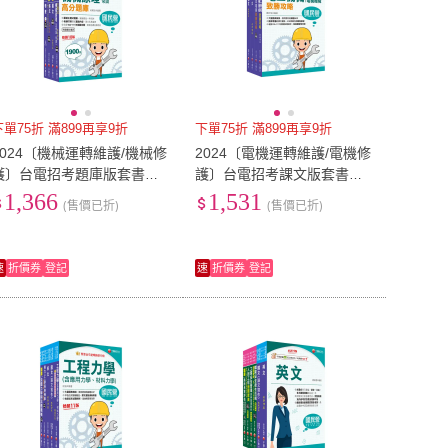
下單75折 滿899再享9折
下單75折 滿899再享9折
2024〔機械運轉維護/機械修
2024〔電機運轉維護/電機修
護〕台電招考題庫版套書：
護〕台電招考課文版套書：
收錄完整必讀關鍵題型
最省時間建立考科知識與解
1,366
1,531
(售價已折)
(售價已折)
題能力
速
折價券
登記
速
折價券
登記