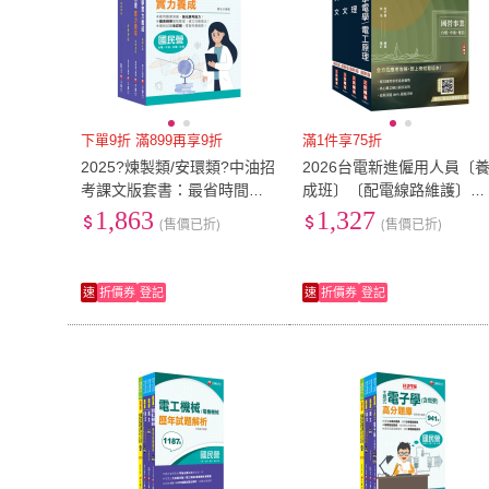
下單9折 滿899再享9折
滿1件享75折
2025?煉製類/安環類?中油招
2026台電新進僱用人員〔
考課文版套書：最省時間建
成班〕〔配電線路維護〕套
立考科知識與解題能力
書（國文＋英文＋物理＋基
1,863
1,327
(售價已折)
(售價已折)
本電學）
速
折價券
登記
速
折價券
登記