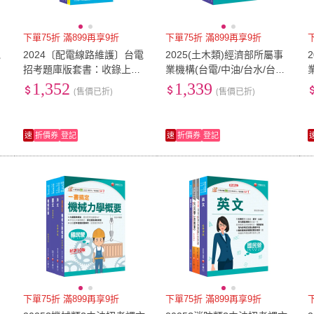
下單75折 滿899再享9折
下單75折 滿899再享9折
電
2024〔配電線路維護〕台電
2025(土木類)經濟部所屬事
招考題庫版套書：收錄上千
業機構(台電/中油/台水/台糖)
題題型，解題簡潔易懂，加
新進職員聯合甄試題庫版套
1,352
1,339
(售價已折)
(售價已折)
強複習有效率！
書：掌握重點項目、提升學
速
折價券
登記
速
折價券
登記
下單75折 滿899再享9折
下單75折 滿899再享9折