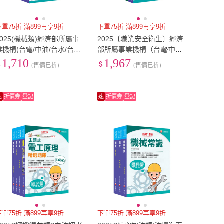
下單75折 滿899再享9折
下單75折 滿899再享9折
2025(機械類)經濟部所屬事
2025〔職業安全衛生〕經濟
業機構(台電/中油/台水/台糖)
部所屬事業機構（台電∕中油∕
新進職員聯合甄試題庫版套
台水∕台糖）新進職員聯合甄
1,710
1,967
(售價已折)
(售價已折)
書：名師指點考試關鍵 分類
試課文版套書：隨文加入
速
折價券
登記
速
折價券
登記
下單75折 滿899再享9折
下單75折 滿899再享9折