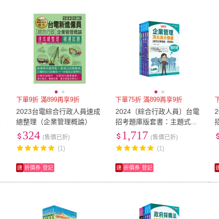
低溫宅配
定期配/分次配
貨
4
及以上
3
及以上
2
及
下單9折 滿899再享9折
下單75折 滿899再享9折
屬
2023台電綜合行政人員速成
2024〔綜合行政人員〕台電
台
總整理（企業管理概論）
招考題庫版套書：主題式實
戰演練，考古題絕對完備！
324
1,717
(售價已折)
(售價已折)
(1)
(1)
速
折價券
登記
速
折價券
登記