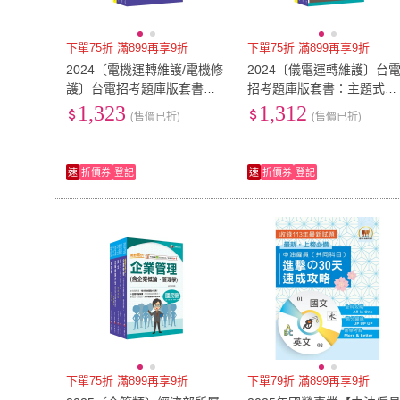
下單75折 滿899再享9折
下單75折 滿899再享9折
2024〔電機運轉維護/電機修
2024〔儀電運轉維護〕台
護〕台電招考題庫版套書：
招考題庫版套書：主題式實
市面上內容最完整解題套書
戰演練，考古題絕對完備！
1,323
1,312
(售價已折)
(售價已折)
速
折價券
登記
速
折價券
登記
下單75折 滿899再享9折
下單79折 滿899再享9折