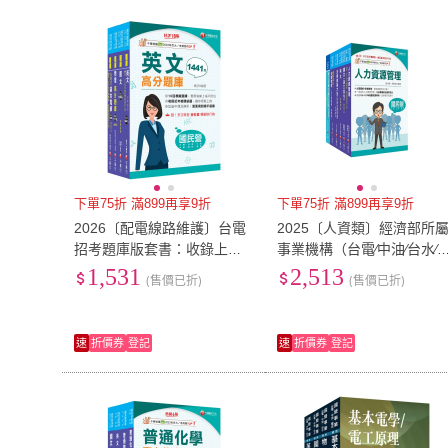
下單75折 滿899再享9折
下單75折 滿899再享9折
2026〔配電線路維護〕台電
2025〔人資類〕經濟部所
招考題庫版套書：收錄上千
事業機構（台電∕中油∕台水∕
題題型 解題簡潔易懂 加強複
糖）新進職員聯合甄試課文
1,531
2,513
(售價已折)
(售價已折)
習有效率！
版套書：建立基礎概念
速
折價券
登記
速
折價券
登記