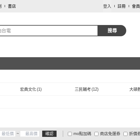
劃
書店
登入
註冊
會員
油台電
搜尋
取消
宏典文化
(
1
)
三民輔考
(
12
)
大碩
取消
宏典文化
(
1
)
三民輔考
(
12
)
~
確認
mo點加碼
商店免運券
折價
大家電安心配
大家電快配
商