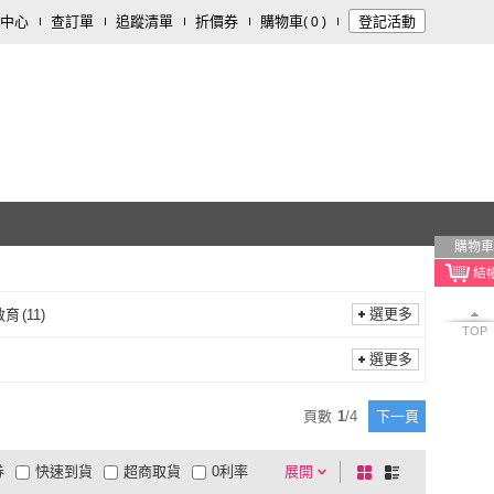
中心
查訂單
追蹤清單
折價券
購物車
登記活動
(
0
)
購物車
選更多
教育
(
11
)
TOP
大碩教育
(
11
)
選更多
頁數
1
/
4
下一頁
券
快速到貨
超商取貨
0利率
展開
棋
條
品有量
有影片
電視購物
盤
列