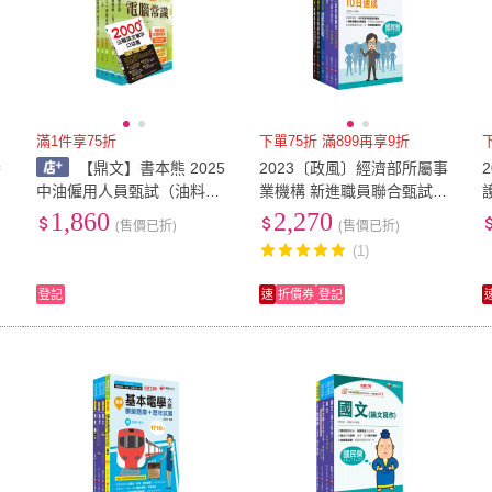
滿1件享75折
下單75折 滿899再享9折
養
【鼎文】書本熊 2025
2023〔政風〕經濟部所屬事
中油僱用人員甄試（油料操
業機構 新進職員聯合甄試課
作類、天然氣操作類、公用
文版套書
1,860
2,270
(售價已折)
(售價已折)
事業輸氣類）套書 6U02
(1)
登記
速
折價券
登記