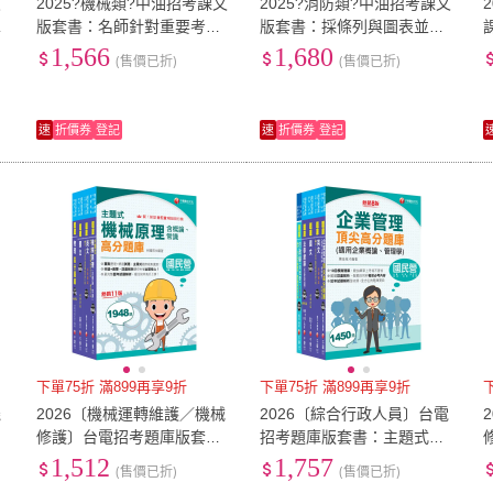
員
2025?機械類?中油招考課文
2025?消防類?中油招考課文
攻
版套書：名師針對重要考題
版套書：採條列與圖表並重
期
加以編撰 即時掌握考科要義
捨棄繁雜過多的文字說明 架
1,566
1,680
(售價已折)
(售價已折)
加深記憶
構清晰！
速
折價券
登記
速
折價券
登記
下單75折 滿899再享9折
下單75折 滿899再享9折
機
2026〔機械運轉維護／機械
2026〔綜合行政人員〕台電
修護〕台電招考題庫版套
招考題庫版套書：主題式實
書：收錄完整必讀關鍵題型
戰演練 考古題絕對完備！
1,512
1,757
(售價已折)
(售價已折)
解題易讀易懂易記