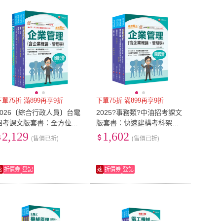
到付款
超商付款
5
式
式
以上
1
及以上
下單75折 滿899再享9折
下單75折 滿899再享9折
2026〔綜合行政人員〕台電
2025?事務類?中油招考課文
招考課文版套書：全方位參
版套書：快速建構考科架構
考書 含括趨勢分析與準備方
重點複習和多元題解
2,129
1,602
(售價已折)
(售價已折)
向！
速
折價券
登記
速
折價券
登記