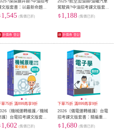
2025?探採鑽井類?中油招考
2025?航空加油類/油罐汽車
課文版套書：以最新命題綱
駕駛員?中油招考課文版套
要撰寫 濃縮整理重要觀念
書：建立基礎概念 初學者都
1,545
1,188
(售價已折)
(售價已折)
能迅速上手 輕鬆閱讀！
速
折價券
登記
速
折價券
登記
下單75折 滿899再享9折
下單75折 滿899再享9折
2026〔機械運轉維護／機械
2026〔儀電運轉維護〕台電
修護〕台電招考課文版套
招考課文版套書：精編重點
書：主題式重點精要編排 掌
整理＆隨堂練習＆近年試題
1,602
1,680
(售價已折)
(售價已折)
握學習重點
打造超強基礎