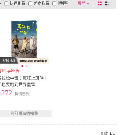
券
快速到貨
超商取貨
0利率
展開
棋
條
品有量
有影片
電視購物
盤
列
到付款
超商付款
5
式
式
以上
1
及以上
滿1件享85折
馬拉松中毒：瘋狂上班族，
死也要跑到世界盡頭
272
(售價已折)
可訂購時通知我
頁數
1
/
1