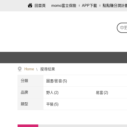
回首頁
momo富立保險
APP下載
點點賺分潤計
中
Home
搜尋結果
分類
圖書/影音
(
5
)
品牌
野人
(
2
)
易富
(
2
)
野人
(
2
)
易富
(
2
)
類型
平裝
(
5
)
平裝
(
5
)