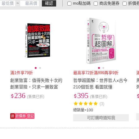
~
確認
mo點加碼
商店免運券
折價
大家電安心配
大家電快配
商
低溫宅配
定期配/分次配
貨
4
及以上
3
及以上
2
及
滿1件享79折
最高享72折滿899再享9折
創業致富：值得失敗十次的
哲學超圖解：世界哲人x古今
創業冒險，只求一勝致富
210個哲思 看圖就懂
236
395
(售價已折)
(售價已折)
(3)
總銷量>100
速
折價券
登記
可訂購時通知我