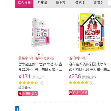
綜合推薦
月銷量
新上市
價格
評價
最高享72折滿899再享9折
滿1件享79折
哲學超圖解：世界72哲人x古
沒有富爸爸的創業成功學：
今210個哲思，看圖就懂，面
跟著貓咪老師學習開一間能
對人生不迷惘！
活下去的公司
434
236
(售價已折)
(售價已折)
(8)
(1)
總銷量>50
速
折價券
登記
速
折價券
登記
1