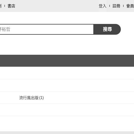
劃
書店
登入
註冊
會員
野裕哲
搜尋
取消
流行風出版
(
1
)
取消
流行風出版
(
1
)