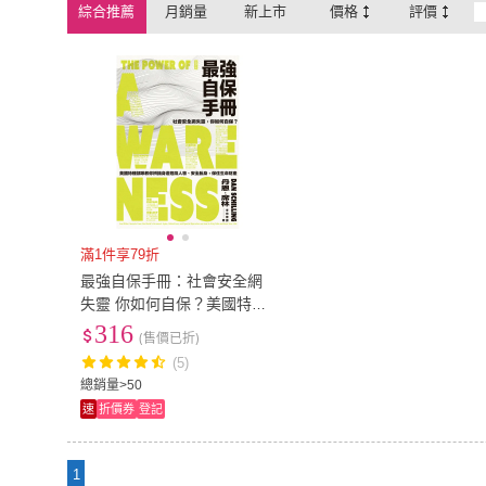
綜合推薦
月銷量
新上市
價格
評價
滿1件享79折
最強自保手冊：社會安全網
失靈 你如何自保？美國特種
部隊教你辨識身邊危險人
316
(售價已折)
物、安全脫身 保住生命財產
(5)
總銷量>50
速
折價券
登記
1