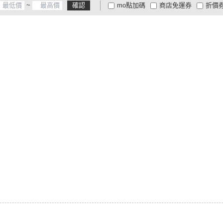
~
確認
mo點加碼
商店免運券
折價
大家電安心配
大家電快配
商
低溫宅配
定期配/分次配
貨
4
及以上
3
及以上
2
及