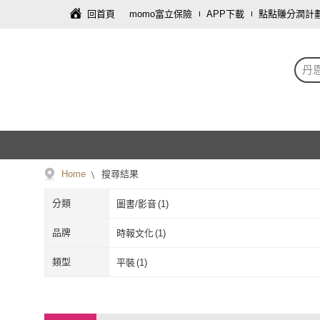
回首頁
momo富立保險
APP下載
點點賺分潤計
丹
Home
搜尋結果
分類
圖書/影音
(
1
)
品牌
時報文化
(
1
)
時報文化
(
1
)
類型
平裝
(
1
)
平裝
(
1
)