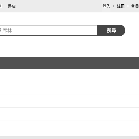
劃
書店
登入
註冊
會員
恩.席林
搜尋
取消
取消