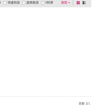
券
快速到貨
超商取貨
0利率
展開
棋
條
品有量
有影片
電視購物
盤
列
到付款
超商付款
5
式
式
以上
1
及以上
頁數
1
/
1