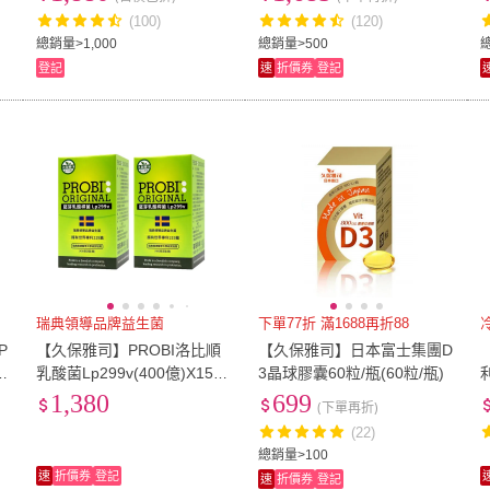
(100)
(120)
總銷量>1,000
總銷量>500
登記
速
折價券
登記
瑞典領導品牌益生菌
下單77折 滿1688再折88
P
【久保雅司】PROBI洛比順
【久保雅司】日本富士集團D
乳酸菌Lp299v(400億)X15顆
3晶球膠囊60粒/瓶(60粒/瓶)
X2入
1,380
699
(下單再折)
(22)
總銷量>100
速
折價券
登記
速
折價券
登記