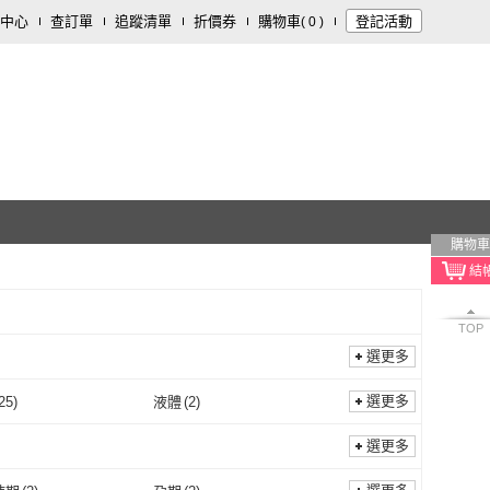
中心
查訂單
追蹤清單
折價券
購物車
登記活動
(
0
)
購物車
TOP
選更多
選更多
25
)
液體
(
2
)
膠囊
(
25
)
液體
(
2
)
管灌
(
2
)
複方
(
1
)
選更多
不可管灌
(
2
)
複方
(
1
)