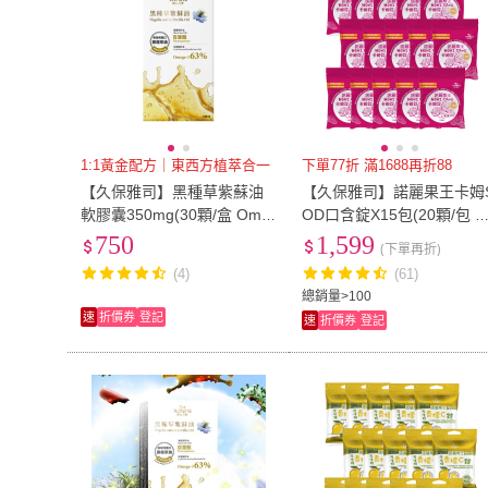
1:1黃金配方｜東西方植萃合一
下單77折 滿1688再折88
【久保雅司】黑種草紫蘇油
【久保雅司】諾麗果王卡姆
軟膠囊350mg(30顆/盒 Ome
OD口含錠X15包(20顆/包 潤
ga-3 63% 奧地利原生種)
喉 維生素C)
750
1,599
(下單再折)
(4)
(61)
總銷量>100
速
折價券
登記
速
折價券
登記