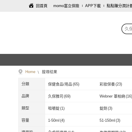
回首頁
momo富立保險
APP下載
點點賺分潤計
久
Home
搜尋結果
分類
保健食品/用品
(
65
)
彩妝保養
(
23
)
品牌
久保雅司
(
69
)
Webner 葦柏納
(
16
久保雅司
(
69
)
Webner 葦柏
類型
咀嚼錠
(
1
)
錠劑
(
3
)
咀嚼錠
(
1
)
錠劑
(
3
)
凍狀
(
3
)
素食
(
17
)
容量
1-50ml
(
4
)
51-150ml
(
3
)
凍狀
(
3
)
素食
(
17
)
1-50ml
(
4
)
51-150ml
(
3
)