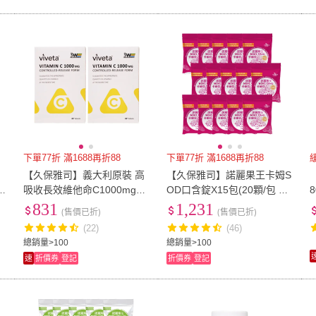
下單77折 滿1688再折88
下單77折 滿1688再折88
【久保雅司】義大利原裝 高
【久保雅司】諾麗果王卡姆S
吸收長效維他命C1000mgX2
OD口含錠X15包(20顆/包 潤
8
入(32錠/盒 維生素C 素食可
喉 維生素C)
831
1,231
(售價已折)
(售價已折)
食)
(22)
(46)
總銷量>100
總銷量>100
速
折價券
登記
折價券
登記