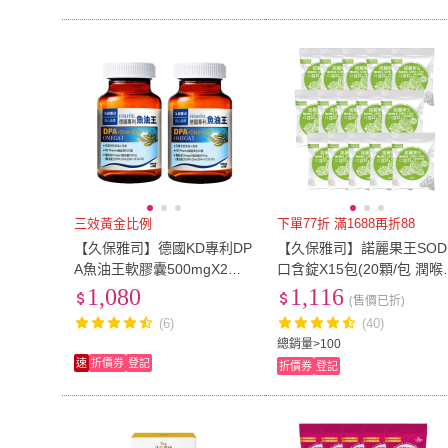
三效黃金比例
下單77折 滿1688再折88
【久保雅司】德國KD專利DP
【久保雅司】諾麗果王SOD
A魚油王軟膠囊500mgX2入
口含錠X15包(20顆/包 潤喉
(45粒/入)
生津止渴)
1,080
1,116
(售價已折)
(6)
(40)
總銷量>100
速
折價券
登記
折價券
登記