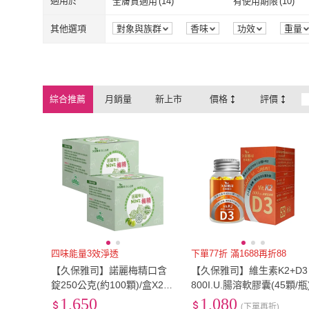
適用於
全膚質適用
(
14
)
有使用期限
(
10
)
全膚質適用
(
14
)
有使用期限
(
1
產前
(
2
)
產後
(
1
)
其他選項
對象與族群
香味
功效
重量
產前
(
2
)
產後
(
1
)
綜合推薦
月銷量
新上市
價格
評價
四味能量3效淨透
下單77折 滿1688再折88
【久保雅司】諾麗梅精口含
【久保雅司】維生素K2+D3
錠250公克(約100顆)/盒X2入
800I.U.腸溶軟膠囊(45顆/瓶
(SOD口含錠 青梅精 梅精禮
1,650
1,080
(下單再折)