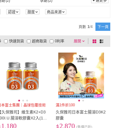
選更多
時期
(
2
)
孕期
(
2
)
一般時期
(
2
)
孕期
(
2
)
認證
甜度
商品來源
頁數
1
/
4
下一頁
券
快速到貨
超商取貨
0利率
展開
棋
條
品有量
有影片
電視購物
盤
列
到付款
超商付款
5
式
式
以上
1
及以上
日本富士集團｜晶球包覆技術
滿1件折100
【久保雅司】維生素K2+D3
久保雅司日本富士腸溶D3K2
800I.U.腸溶軟膠囊X2入(150
膠囊
mgx45顆/瓶)
1,180
2,870
(售價已折)