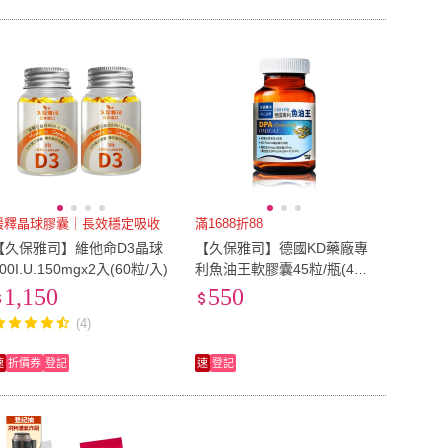
緩釋晶球膠囊｜長效穩定吸收
滿1688折88
【久保雅司】維他命D3晶球
【久保雅司】德國KD藥廠專
00I.U.150mgx2入(60粒/入)
利魚油王軟膠囊45粒/瓶(45
粒/瓶)
1,150
550
(4)
速
折價券
登記
速
登記