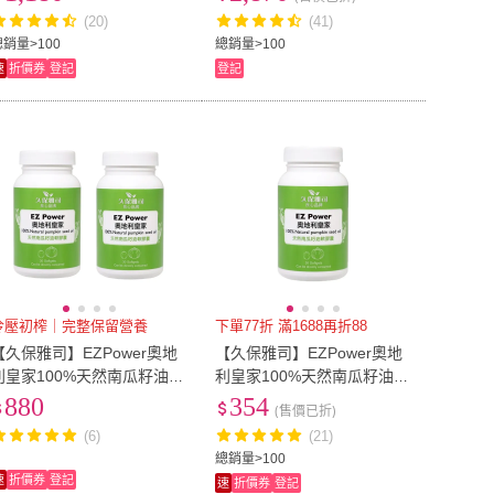
(20)
(41)
總銷量>100
總銷量>100
速
折價券
登記
登記
冷壓初榨｜完整保留營養
下單77折 滿1688再折88
【久保雅司】EZPower奧地
【久保雅司】EZPower奧地
利皇家100%天然南瓜籽油膠
利皇家100%天然南瓜籽油膠
囊1280mgX2入 (30粒/入)
囊(1280mgx30粒)
880
354
(售價已折)
(6)
(21)
總銷量>100
速
折價券
登記
速
折價券
登記