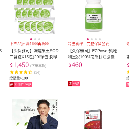
下單77折 滿1688再折88
冷壓初榨｜完整保留營養
S
【久保雅司】諾麗果王SOD
【久保雅司】EZPower奧地
口含錠X15包(20顆/包 潤喉
利皇家100%南瓜籽油膠囊(3
生津止渴)
0粒/瓶)
1,450
460
(下單再折)
(34)
總銷量>100
總
速
登記
速
折價券
登記