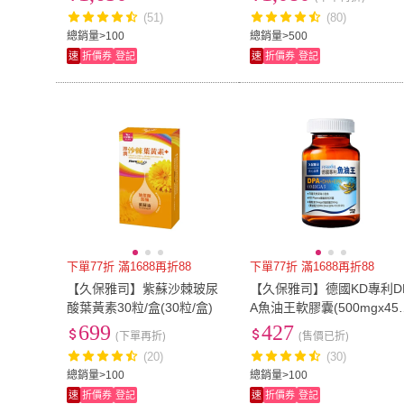
盒 鹼性食物)
(51)
(80)
總銷量>100
總銷量>500
速
折價券
登記
速
折價券
登記
下單77折 滿1688再折88
下單77折 滿1688再折88
【久保雅司】紫蘇沙棘玻尿
【久保雅司】德國KD專利D
酸葉黃素30粒/盒(30粒/盒)
A魚油王軟膠囊(500mgx45
粒)
699
427
(下單再折)
(售價已折)
(20)
(30)
總銷量>100
總銷量>100
速
折價券
登記
速
折價券
登記