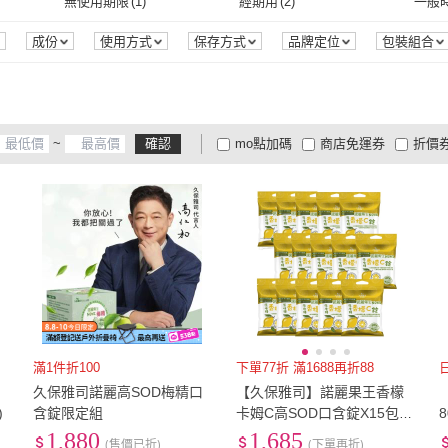
無使用期限
(
1
)
經期用
(
2
)
一般
0
)
無使用期限
(
1
)
經期用
(
2
)
成份
使用方式
保存方式
品牌定位
包裝組合
~
確認
mo點加碼
商店免運券
折價
大家電安心配
大家電快配
商
低溫宅配
定期配/分次配
貨
4
及以上
3
及以上
2
及
滿1件折100
下單77折 滿1688再折88
久保雅司諾麗高SOD梅精口
【久保雅司】諾麗果王香檬
)
含錠限定組
卡姆C高SOD口含錠X15包(2
0顆/包 潤喉 維生素C)
1,880
1,685
(售價已折)
(下單再折)