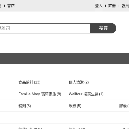
劃
書店
登入
註冊
會員
保雅司
搜尋
食品飲料
(
13
)
個人清潔
(
2
)
取消
)
Famille Mary 瑪莉家族
(
8
)
Wellfour 衛芙生醫
(
1
)
取消
納
(
16
)
Famille Mary 瑪莉家族
(
8
)
Wellfour 衛芙生醫
(
1
)
粉劑
(
5
)
軟糖
(
5
)
膠囊
(
取消
粉劑
(
5
)
軟糖
(
5
)
葷食
(
10
)
蛋奶素
(
1
)
不可
葷食
(
10
)
蛋奶素
取消
(
1
)