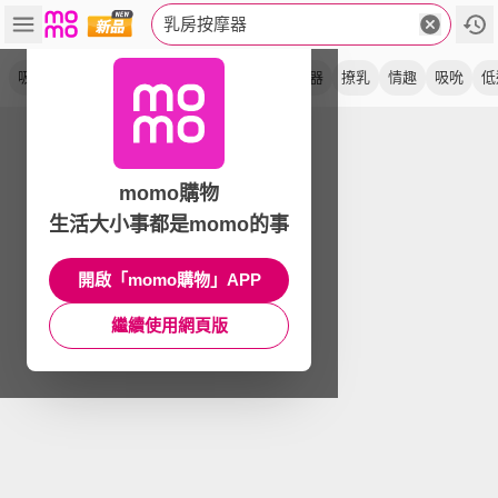
乳房按摩器
吸乳器
吸允器
跳蛋
震動
撓乳
自慰器
撩乳
情趣
吸吮
低
momo購物
生活大小事都是momo的事
開啟「momo購物」APP
繼續使用網頁版