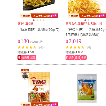
滿1件享9折
原味辣味香椿芥末多款口味任選
【快車肉乾】乳酪絲(90g/包)
【祥榮生技】牛乳鮮絲80g*
5包任選組(濃縮乳酪絲)
180
2,049
(售價已折)
(248)
(96)
總銷量>1.5萬
總銷量>1,000
速
折價券
登記
折價券
登記
贈險