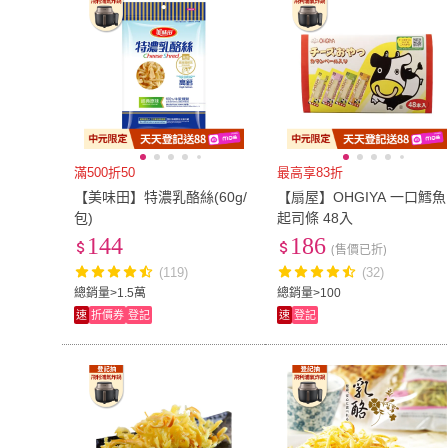
滿500折50
最高享83折
【美味田】特濃乳酪絲(60g/
【扇屋】OHGIYA 一口鱈魚
包)
起司條 48入
144
186
(售價已折)
(119)
(32)
總銷量>1.5萬
總銷量>100
速
折價券
登記
速
登記