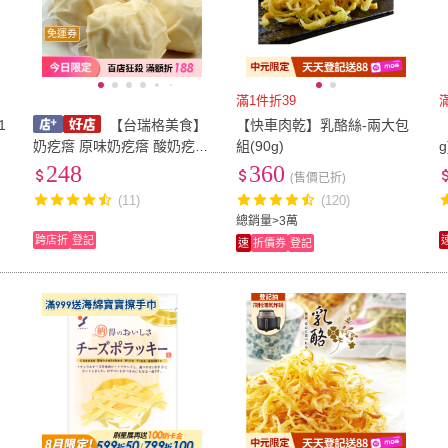
免運券
滿1件折39
1
【台瑞格美食】
【快車肉乾】乳酪絲-兩大包
奶疙瘩 原味奶疙瘩 酸奶疙瘩
組(90g)
g
乳酪塊 寶寶零食 乳製品 手
248
360
(售價已折)
工奶疙瘩 真空包裝
(11)
(120)
總銷量>3萬
跨店折
登記
速
折價券
登記