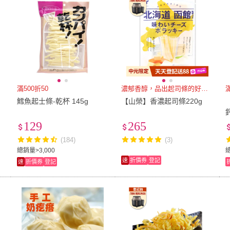
滿500折50
濃郁香醇，品出起司條的好滋味
鱈魚起士條-乾杯 145g
【山榮】香濃起司條220g
129
265
(184)
(3)
總銷量>3,000
總
速
折價券
登記
速
折價券
登記