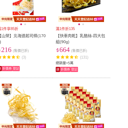
滿1件享85折
滿1件折135
【山榮】北海道起司條(170
【快車肉乾】乳酪絲-四大包
)
組(90g)
216
664
(售價已折)
(售價已折)
(3)
(131)
總銷量>5萬
速
折價券
登記
速
折價券
登記