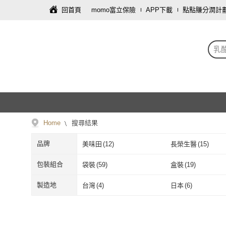
回首頁
momo富立保險
APP下載
點點賺分潤計
乳
Home
搜尋結果
品牌
美味田
(
12
)
長榮生醫
(
15
)
美味田
(
12
)
長榮生醫
(
15
)
台瑞格美食
(
1
)
正心堂花茶行
(
1
)
包裝組合
袋裝
(
59
)
盒裝
(
19
)
台瑞格美食
(
1
)
正心堂花茶行
CHARA 微百貨
(
2
)
天素食品
(
1
)
袋裝
(
59
)
盒裝
(
19
)
製造地
台灣
(
4
)
日本
(
6
)
CHARA 微百貨
(
2
)
天素食品
(
1
)
超便宜的店
(
1
)
川元參藥行
(
1
)
台灣
(
4
)
日本
(
6
)
超便宜的店
(
1
)
川元參藥行
(
1
)