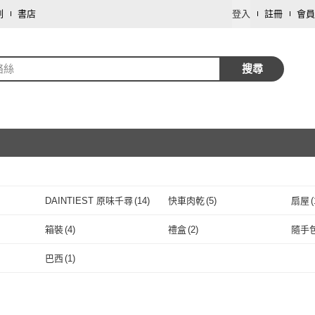
劃
書店
登入
註冊
會員
酪絲
搜尋
取消
DAINTIEST 原味千尋
(
14
)
快車肉乾
(
5
)
扇屋
(
取消
DAINTIEST 原味千尋
(
14
)
快車肉乾
(
5
)
展榮商號
(
1
)
每日優果
(
2
)
亞源
箱裝
(
4
)
禮盒
(
2
)
隨手
(
1
)
展榮商號
(
1
)
每日優果
取消
(
2
)
茂格生機
(
1
)
一榮
(
1
)
臻御
箱裝
(
4
)
禮盒
(
2
)
巴西
(
1
)
茂格生機
(
1
)
一榮
(
1
)
stay at home 賴在家
(
1
)
巴西
(
1
)
stay at home 賴在家
(
1
)