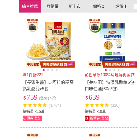
綜合推薦
月銷量
新上市
價格
評價
滿1件折221
彭巴草原100%清境鮮乳製作
【長榮生醫】L-阿拉伯糖高
【美味田】特濃乳酪絲5包-
鈣乳酪絲x5包
口味任選(60g/包)
759
639
(售價已折)
(4,784)
(316)
總銷量>1.5萬
總銷量>10萬
折價券
登記
速
折價券
登記