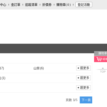
中心
查訂單
追蹤清單
折價券
購物車
登記活動
(
0
)
購物車
選更多
17
)
山榮
(
6
)
TOP
扇屋
(
17
)
山榮
(
6
)
泉
(
1
)
台灣小糧口
(
1
)
選更多
包
(
1
)
亞源泉
(
1
)
台灣小糧口
(
1
)
行
(
1
)
六安堂
(
1
)
隨手包
(
1
)
選更多
臻御行
(
1
)
六安堂
(
1
)
頁數
1
/
5
下一頁