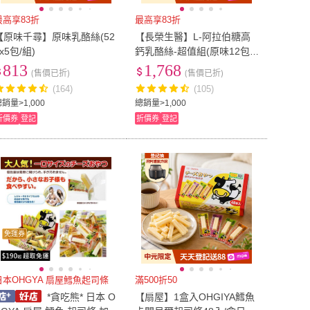
最高享83折
最高享83折
【原味千尋】原味乳酪絲(52
【長榮生醫】L-阿拉伯糖高
x5包/組)
鈣乳酪絲-超值組(原味12包
組/乳酪絲/零食)
813
1,768
(售價已折)
(售價已折)
(164)
(105)
銷量>1,000
總銷量>1,000
折價券
登記
折價券
登記
免運券
日本OHGYA 扇屋鱈魚起司條
滿500折50
*貪吃熊* 日本 O
【扇屋】1盒入OHGIYA鱈魚