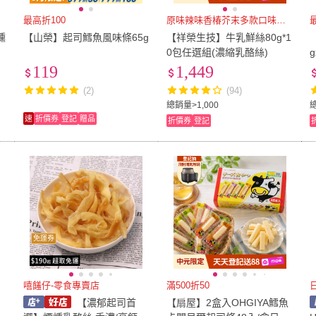
最高折100
原味辣味香椿芥末多款口味任選
燻
【山榮】起司鱈魚風味條65g
【祥榮生技】牛乳鮮絲80g*1
0包任選組(濃縮乳酪絲)
g
119
1,449
(2)
(94)
總銷量>1,000
總
速
折價券
登記
贈品
折價券
登記
免運券
嘻饈仔-零食專賣店
滿500折50
【濃郁起司首
【扇屋】2盒入OHGIYA鱈魚