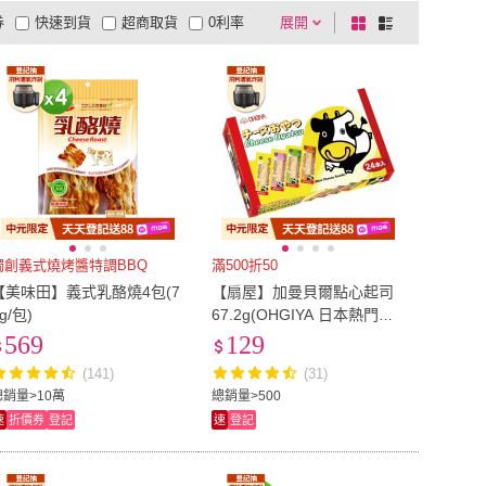
券
快速到貨
超商取貨
0利率
展開
棋
條
品有量
有影片
電視購物
盤
列
到付款
超商付款
5
式
式
以上
1
及以上
獨創義式燒烤醬特調BBQ
滿500折50
【美味田】義式乳酪燒4包(7
【扇屋】加曼貝爾點心起司
g/包)
67.2g(OHGIYA 日本熱門起
司條)
569
129
(141)
(31)
總銷量>10萬
總銷量>500
速
折價券
登記
速
登記