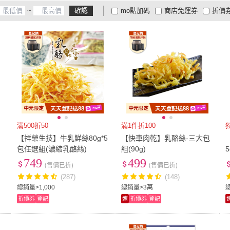
~
確認
mo點加碼
商店免運券
折價
大家電安心配
大家電快配
商
低溫宅配
定期配/分次配
貨
4
及以上
3
及以上
2
及
滿500折50
滿1件折100
【祥榮生技】牛乳鮮絲80g*5
【快車肉乾】乳酪絲-三大包
包任選組(濃縮乳酪絲)
組(90g)
5
749
499
(售價已折)
(售價已折)
(287)
(148)
總銷量>1,000
總銷量>3萬
折價券
登記
速
折價券
登記