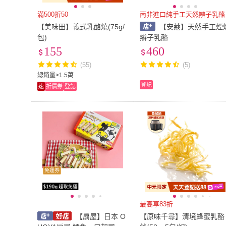
滿500折50
南非進口純手工天然辮子乳酪
【美味田】義式乳酪燒(75g/
【安蔻】天然手工煙
包)
辮子乳酪
155
460
(55)
(5)
總銷量>1.5萬
登記
速
折價券
登記
免運券
最高享83折
【扇屋】日本 O
【原味千尋】清境蜂蜜乳酪