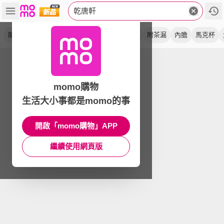
乾唐軒
隨身杯
躍動
含蓋
保溫杯
活瓷
陶瓷
附茶漏
內膽
馬克杯
momo購物
生活大小事都是momo的事
開啟「momo購物」APP
繼續使用網頁版