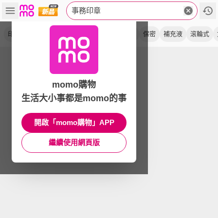
事務印章
印泥
印台
手動
亂碼
打印水
日期章
保密
補充液
滾輪式
momo購物
生活大小事都是momo的事
開啟「momo購物」APP
繼續使用網頁版