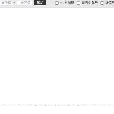
~
確認
mo點加碼
商店免運券
折價
大家電安心配
大家電快配
商
低溫宅配
定期配/分次配
貨
4
及以上
3
及以上
2
及