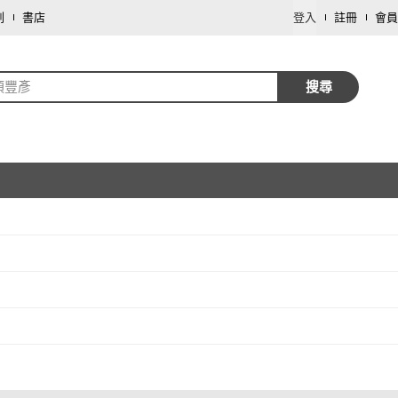
劃
書店
登入
註冊
會員
須豐彥
搜尋
取消
取消