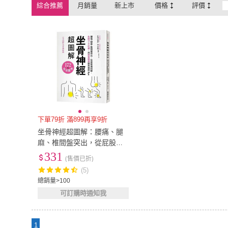
綜合推薦
月銷量
新上市
價格
評價
下單79折 滿899再享9折
坐骨神經超圖解：腰痛、腿
麻、椎間盤突出，從屁股痛
到腳，免開刀、不吃藥
331
(售價已折)
(5)
總銷量>100
可訂購時通知我
1