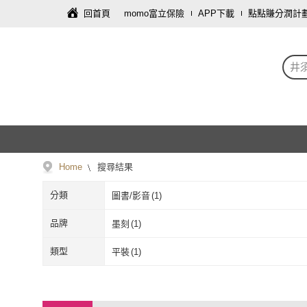
回首頁
momo富立保險
APP下載
點點賺分潤計
井
Home
搜尋結果
分類
圖書/影音
(
1
)
品牌
墨刻
(
1
)
墨刻
(
1
)
類型
平裝
(
1
)
平裝
(
1
)