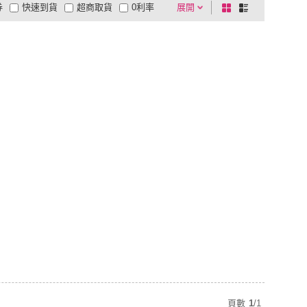
券
快速到貨
超商取貨
0利率
展開
棋
條
品有量
有影片
電視購物
盤
列
到付款
超商付款
5
式
式
以上
1
及以上
頁數
1
/
1