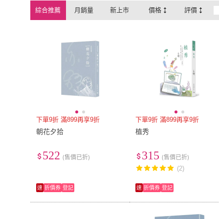
綜合推薦
月銷量
新上市
價格
評價
下單9折 滿899再享9折
下單9折 滿899再享9折
朝花夕拾
植秀
522
315
(售價已折)
(售價已折)
(2)
速
折價券
登記
速
折價券
登記