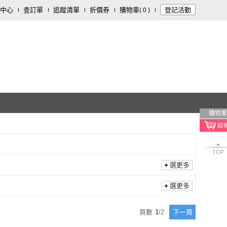
中心
查訂單
追蹤清單
折價券
購物車
登記活動
(
0
)
購物車
TOP
選更多
選更多
頁數
1
/
2
下一頁