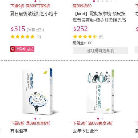
下單9折 滿899再享9折
滿399折60
夏日最後敞篷紅色小跑車
【kiret】電動按摩梳 頭皮按
摩音波震動-梳亦舒柔順光亮
315
252
(售價已折)
(2)
(5)
總銷量>100
速
折價券
登記
可訂購時通知我
下單9折 滿899再享9折
下單9折 滿899再享9折
著
有限溫存
去年今日此門