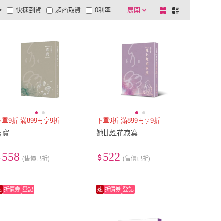
券
快速到貨
超商取貨
0利率
展開
棋
條
品有量
有影片
電視購物
盤
列
到付款
超商付款
5
式
式
以上
1
及以上
下單9折 滿899再享9折
下單9折 滿899再享9折
喜寶
她比煙花寂寞
558
522
(售價已折)
(售價已折)
速
折價券
登記
速
折價券
登記