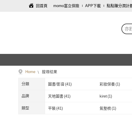
回首頁
momo富立保險
APP下載
點點賺分潤計
亦
Home
搜尋結果
分類
圖書/影音
(
41
)
彩妝保養
(
1
)
品牌
天地圖書
(
41
)
kiret
(
1
)
天地圖書
(
41
)
kiret
(
1
)
類型
平裝
(
41
)
氣墊梳
(
1
)
平裝
(
41
)
氣墊梳
(
1
)