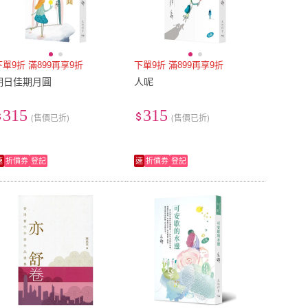
下單9折 滿899再享9折
下單9折 滿899再享9折
明日佳期月圓
人呢
315
315
(售價已折)
(售價已折)
速
折價券
登記
速
折價券
登記