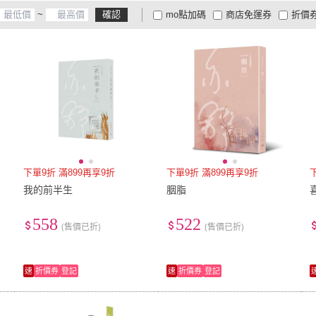
~
確認
mo點加碼
商店免運券
折價
大家電安心配
大家電快配
商
低溫宅配
定期配/分次配
貨
4
及以上
3
及以上
2
及
下單9折 滿899再享9折
下單9折 滿899再享9折
我的前半生
胭脂
558
522
(售價已折)
(售價已折)
速
折價券
登記
速
折價券
登記