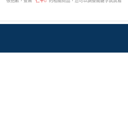
很抱歉，查無
"
仁平
"
的相關商品，您可以調整關鍵字試試看