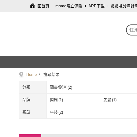
回首頁
momo富立保險
APP下載
點點賺分潤計
任
Home
搜尋結果
分類
圖書/影音
(
2
)
品牌
商周
(
1
)
先覺
(
1
)
商周
(
1
)
先覺
(
1
)
類型
平裝
(
2
)
平裝
(
2
)