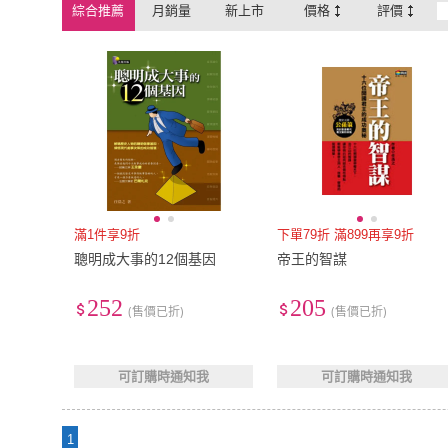
綜合推薦
月銷量
新上市
價格
評價
滿1件享9折
下單79折 滿899再享9折
聰明成大事的12個基因
帝王的智謀
252
205
(售價已折)
(售價已折)
可訂購時通知我
可訂購時通知我
1