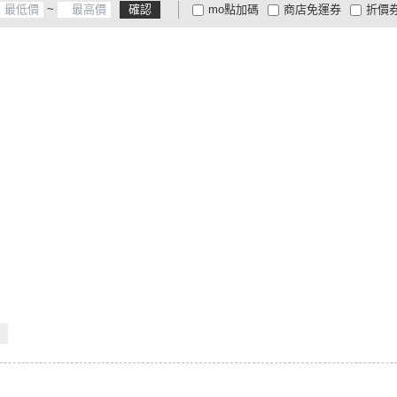
~
確認
mo點加碼
商店免運券
折價
大家電安心配
大家電快配
商
低溫宅配
定期配/分次配
貨
4
及以上
3
及以上
2
及