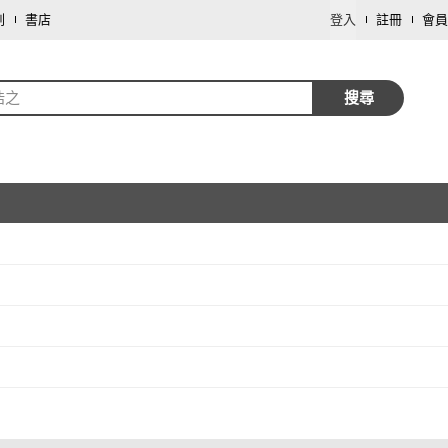
劃
書店
登入
註冊
會員
浩之
搜尋
取消
取消