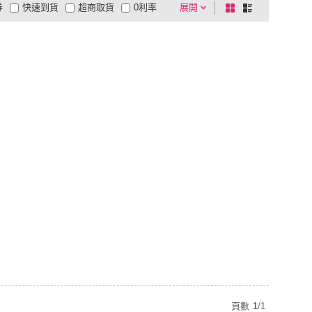
券
快速到貨
超商取貨
0利率
展開
棋
條
品有量
有影片
電視購物
盤
列
到付款
超商付款
5
式
式
以上
1
及以上
頁數
1
/
1