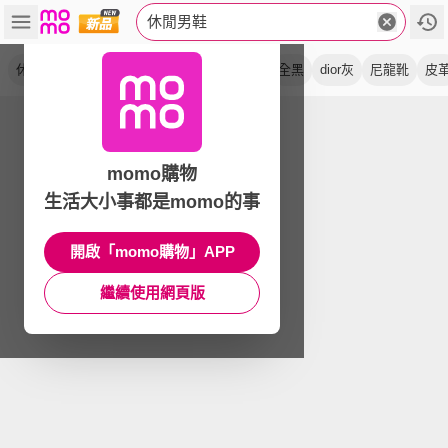
休閒男鞋
休閒鞋
運動鞋
復古鞋
全白
慢跑鞋
全黑
dior灰
尼龍靴
皮
momo購物
生活大小事都是momo的事
開啟「momo購物」APP
繼續使用網頁版