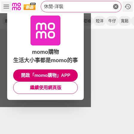
休閒-洋裝
連身裙
長洋裝
連衣裙
收腰
休閒款
短袖
短洋
牛仔
寬鬆
momo購物
生活大小事都是momo的事
開啟「momo購物」APP
繼續使用網頁版