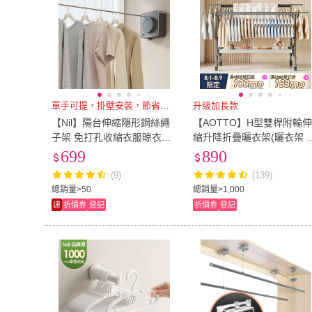
單手可提，掛壁安裝，節省空間
升級加長款
【Nil】陽台伸縮隱形鋼絲繩
【AOTTO】H型雙桿附輪
子架 免打孔收縮衣服晾衣繩
縮升降折疊曬衣架(曬衣架 
4.8M（晾曬繩 曬衣繩 伸縮
曬架 衣架)
699
890
繩 晾衣架）
(9)
(139)
總銷量>50
總銷量>1,000
速
折價券
登記
折價券
登記