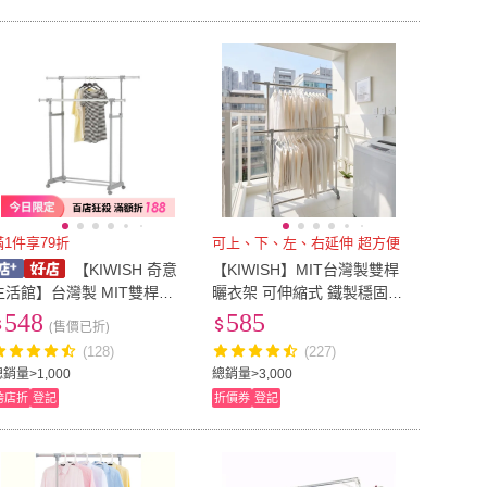
滿1件享79折
可上、下、左、右延伸 超方便
【KIWISH 奇意
【KIWISH】MIT台灣製雙桿
活館】台灣製 MIT雙桿好
曬衣架 可伸縮式 鐵製穩固耐
用伸縮曬衣架(附活動輪) 曬
用-附輪(吊衣桿 吊衣架 掛衣
548
585
(售價已折)
衣架 吊衣桿 掛衣架 吊衣架
桿 衣架 晾衣架 曬乾架)
(128)
(227)
掛衣桿 衣架 晾衣架 晾乾架
銷量>1,000
總銷量>3,000
跨店折
登記
折價券
登記