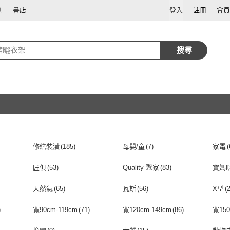
劃
書店
登入
註冊
會員
縮曬衣架
搜尋
修繕裝潢
(
185
)
母嬰/童
(
7
)
家電
(
取消
餐廚用品
(
1
)
戶外用品
(
1
)
匠俱
(
53
)
Quality 聚家
(
83
)
寶媽
取消
5
)
匠俱
(
53
)
Quality 聚家
(
83
)
(
6
)
晴天媽咪
(
12
)
AOTTO
(
3
)
雙手
天然氣
(
65
)
瓦斯
(
56
)
X型
(
撒衛浴
(
6
)
晴天媽咪
(
12
)
AOTTO
取消
(
3
)
EARISE 雅蘭仕
(
12
)
GOOD VIBE LIVING 好
(
9
)
LEZ
天然氣
(
65
)
瓦斯
(
56
)
直立型
(
94
)
窗框/冷氣型
(
17
)
蝶型/
)
寬90cm-119cm
(
71
)
寬120cm-149cm
(
86
)
寬150
氣氛家居
26
)
EARISE 雅蘭仕
(
12
)
GOOD VIBE LIVING 好
(
9
)
1
)
慢慢家居
(
8
)
OSLE 歐適樂
(
9
)
Mr.Bo
直立型
(
94
)
窗框/冷氣型
取消
(
17
)
掛扣式
(
8
)
吸盤
(
5
)
落地
(
119
)
寬90cm-119cm
(
71
)
寬120cm-149cm
(
86
)