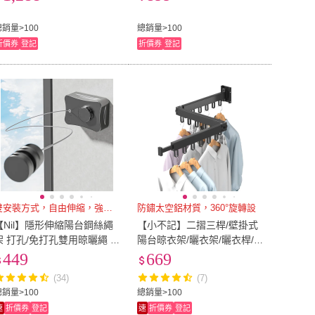
+易移動-1入)
置衣架 晾衣架 衣架)
總銷量>100
總銷量>100
折價券
登記
折價券
登記
雙安裝方式，自由伸縮，強力承托
防鏽太空鋁材質，360°旋轉設
【Nil】隱形伸縮陽台鋼絲繩
【小不記】二摺三桿/壁掛式
架 打孔/免打孔雙用晾曬繩 5.
陽台晾衣架/曬衣架/曬衣桿/
1M(晾衣繩 晾衣架 伸縮繩 曬
晾衣架/晾衣桿/掛衣架/衣架
449
669
衣繩 曬衣架)
(旋轉折疊設計 伸縮曬衣架)
(34)
(7)
總銷量>100
總銷量>100
速
折價券
登記
速
折價券
登記