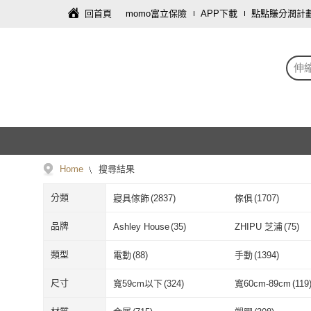
回首頁
momo富立保險
APP下載
點點賺分潤計
伸
Home
搜尋結果
分類
寢具傢飾
(
2837
)
傢俱
(
1707
)
車類
(
2
)
飾品配件
(
1
)
品牌
Ashley House
(
35
)
ZHIPU 芝浦
(
75
)
Ashley House
(
35
)
ZHIPU 芝浦
(
7
小不記
(
14
)
CAESAR 凱撒衛浴
類型
電動
(
88
)
手動
(
1394
)
小不記
(
14
)
CAESAR 凱
KIWISH 奇意生活館
(
10
)
STYLE 格調
(
26
)
電動
(
88
)
手動
(
1394
)
升降型
(
80
)
伸縮桿
(
753
)
尺寸
寬59cm以下
(
324
)
寬60cm-89cm
(
119
KIWISH 奇意生活館
(
10
)
STYLE 格調
(
KOGURE 小慕
(
8
)
Monarch 尊爵家
(
3
升降型
(
80
)
伸縮桿
(
753
)
曬衣繩/鍊
(
42
)
黏貼式
(
13
)
寬59cm以下
(
324
)
寬60cm-89cm