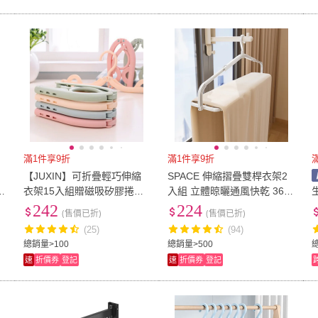
障
滿1件享9折
滿1件享9折
【JUXIN】可折疊輕巧伸縮
SPACE 伸縮摺疊雙桿衣架2
生
衣架15入組贈磁吸矽膠捲線
入組 立體晾曬通風快乾 360
生
/
器(折疊式衣架 迷你衣架 旅
度旋轉掛勾 毛巾浴巾三角衣
242
224
(售價已折)
(售價已折)
行衣架 戶外露營 防風衣架)
架 嬰幼兒童床單被單
(25)
(94)
總銷量>100
總銷量>500
總
速
折價券
登記
速
折價券
登記