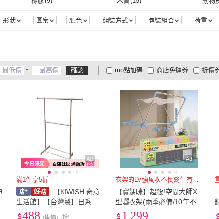
9~12尺
(
3
)
3cm以下
(
2
)
165
橡膠
(
9
)
木質
(
15
)
動物
氣氛家居
爵家
(
31
)
慢慢家居
(
8
)
OSLE 歐適樂
(
9
)
TAMZU 潭祖
(
11
)
匠藝家居
(
46
)
巧可
(
掛扣式
(
8
)
吸盤
(
5
)
9~12尺
(
3
)
3cm以下
(
2
)
XXS
(
1
)
橡膠
(
9
)
木質
(
15
)
合成板
(
10
)
矽膠
(
5
)
尼龍
(
形狀
圖案
顏色
組裝方式
包裝組合
荷重
11
)
TAMZU 潭祖
(
11
)
匠藝家居
(
46
)
AMOS 亞摩斯
(
6
)
IDEA
(
4
)
沐光
(
XXS
(
1
)
合成板
(
10
)
矽膠
(
5
)
鋼
(
329
)
布
(
5
)
塑料
(
AMOS 亞摩斯
(
6
)
IDEA
(
4
)
UVLED 鈺創合成
(
12
)
JU JIA JIA 居家家
(
61
)
菲歐
鋼
(
329
)
布
(
5
)
聚酯纖維
(
6
)
鋁製
(
218
)
真牛
~
確認
mo點加碼
商店免運券
折價
9
)
UVLED 鈺創合成
(
12
)
JU JIA JIA 居家家
(
61
)
Nil
(
5
)
PROTON 普騰
(
1
)
IRIS
(
聚酯纖維
(
6
)
鋁製
(
218
)
ABS
(
217
)
無
(
4
)
其他
(
大家電安心配
大家電快配
商
低溫宅配
定期配/分次配
貨
Nil
(
5
)
PROTON 普騰
(
1
)
ABS
(
217
)
無
(
4
)
中碳鋼
(
3
)
低碳鋼
(
1
)
鈦合
4
及以上
3
及以上
2
及
中碳鋼
(
3
)
低碳鋼
(
1
)
鋼
(
13
)
鐵
(
11
)
鍍鋅
鋼
(
13
)
鐵
(
11
)
網布
(
1
)
尼龍
(
1
)
聚酯
網布
(
1
)
尼龍
(
1
)
ABS樹脂
(
6
)
PC
(
1
)
PS
(
1
Ad
Ad
ABS樹脂
(
6
)
PC
(
1
)
鋼
(
1
)
鐵
(
2
)
塑料
(
滿1件享5折
衣架的LV強風吹不倒終生有保障
伸
【KIWISH 奇意
【寶媽咪】超殺!空間大師X
鋼
(
1
)
鐵
(
2
)
衣
生活館】【台灣製】日系雙
型曬衣架(雨季必備/10年不生
層伸縮衣架 衣架 曬衣架 雙
鏽/承重200公斤/304不鏽鋼/
488
1,299
(售價已折)