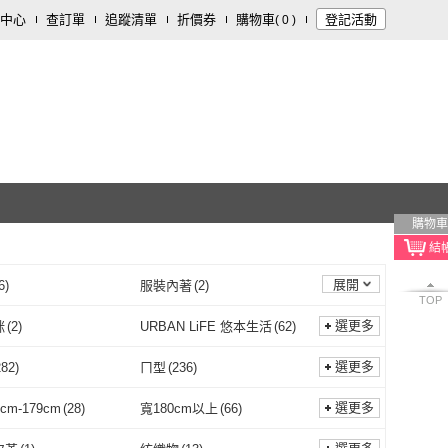
中心
查訂單
追蹤清單
折價券
購物車
登記活動
(
0
)
購物車
展開
6
)
服裝內著
(
2
)
TOP
選更多
咪
(
2
)
URBAN LiFE 悠本生活
(
62
)
寶媽咪
(
2
)
URBAN LiFE 悠本生活
(
62
)
萬能
(
39
)
佳美多
(
27
)
選更多
282
)
ㄇ型
(
236
)
雙手萬能
(
39
)
佳美多
(
27
)
UN 樂尊
(
31
)
b.a.l.f 琦晟
(
8
)
X型
(
282
)
ㄇ型
(
236
)
翼型
(
19
)
兩用樓梯型
(
6
)
選更多
cm-179cm
(
28
)
寬180cm以上
(
66
)
LEZUN 樂尊
(
31
)
b.a.l.f 琦晟
(
8
)
x
(
14
)
木洸
(
6
)
蝶型/翼型
(
19
)
兩用樓梯型
(
6
)
式
(
2
)
抽屜式
(
2
)
寬150cm-179cm
(
28
)
寬180cm以上
(
66
)