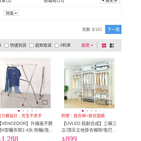
cm以下
(
1
)
單人
(
1
)
選更多
皮革
(
1
)
紡織物
(
13
)
Mr.Box
(
14
)
木洸
(
6
)
70
)
Easy buy 居家生活
(
6
)
落地式
(
2
)
抽屜式
(
2
)
165cm以下
(
1
)
單人
(
1
)
動物皮革
(
1
)
紡織物
(
13
)
3
)
實木
(
15
)
效能
巧可
(
70
)
Easy buy 居家生活
(
6
)
3
)
歐德沐
(
27
)
尼龍
(
3
)
實木
(
15
)
82
)
鐵材
(
128
)
頁數
1
/
161
下一頁
沐光
(
3
)
歐德沐
(
27
)
娜
(
10
)
Felsted 菲仕德
(
5
)
塑料
(
82
)
鐵材
(
128
)
皮
(
1
)
聚丙烯(PP)
(
245
)
券
快速到貨
超商取貨
0利率
展開
棋
條
菲歐娜
(
10
)
Felsted 菲仕德
(
5
)
5
)
MatsuTa 松太
(
1
)
真牛皮
(
1
)
聚丙烯(PP)
(
245
)
300
)
304不鏽鋼
(
15
)
品有量
有影片
電視購物
盤
列
到付款
超商付款
5
式
式
IRIS
(
5
)
MatsuTa 松太
(
1
)
其他
(
300
)
304不鏽鋼
(
15
)
金
(
1
)
銅
(
2
)
以上
1
及以上
鈦合金
(
1
)
銅
(
2
)
合金
(
2
)
無
(
54
)
鍍鋅合金
(
2
)
無
(
54
)
纖維
(
3
)
無
(
30
)
聚酯纖維
(
3
)
無
(
30
)
)
PP
(
5
)
Ad
Ad
PS
(
1
)
PP
(
5
)
2
)
無
(
2
)
重力鎖設計 , 完全不夾手
附贈：挑衣桿+掛衣翅膀
【VENCEDOR】升級版不銹
【UVLED 鈺創合成】三橫三
塑料
(
2
)
無
(
2
)
鋼X型曬衣架2.4米-附輪(免安
立/頂天立地掛衣帽架/免打孔
裝+可伸縮+超耐重+易收納
(立式衣架 掛衣架 伸縮衣架
1,288
899