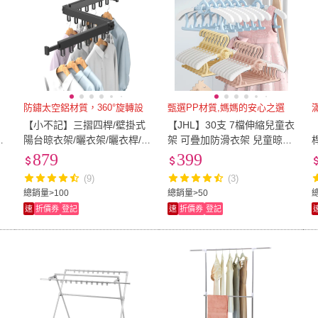
防鏽太空鋁材質，360°旋轉設
甄選PP材質,媽媽的安心之選
伸
【小不記】三摺四桿/壁掛式
【JHL】30支 7檔伸縮兒童衣
晾
陽台晾衣架/曬衣架/曬衣桿/
架 可疊加防滑衣架 兒童晾曬
晾衣架/晾衣桿/掛衣架/衣架
衣架 小孩寶寶衣架 嬰幼兒無
879
399
(旋轉折疊設計 伸縮曬衣架)
痕衣架 掛衣架 吊衣架
(9)
(3)
總銷量>100
總銷量>50
速
折價券
登記
速
折價券
登記