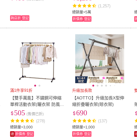
桿衣架 吊衣桿 吊衣架 掛衣
風吹絕不倒/伸縮曬衣架)
(1,257)
桿 衣桿架 掛衣架 晾衣架
總銷量>5萬
跨店折
登記
折價券
登記
滿1件享91折
升級加長款
升
【雙手萬能】不鏽鋼可伸縮
【AOTTO】升級加長X型伸
縮
單桿活動衣架(曬衣架 防風
縮折疊曬衣架(晾衣架)
防滑 晾曬 附輪)
505
690
(售價已折)
(278)
(137)
總銷量>3,000
總銷量>1,000
速
折價券
登記
折價券
登記