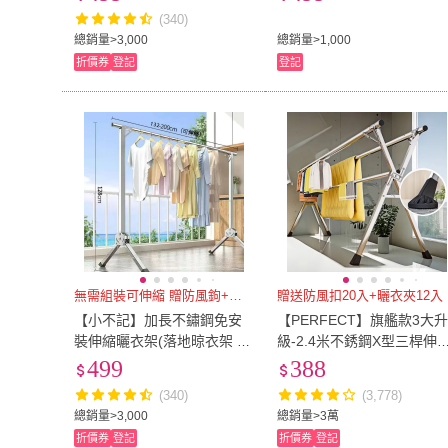
不鏽鋼衣架曬衣桿 衣架)
衣架 衣架)
(340)
總銷量>3,000
總銷量>1,000
折價券
登記
登記
無需組裝可伸縮 贈防風鉤+防滑
贈送防風扣20入+曬衣夾12入
【小不記】加長不鏽鋼免安
【PERFECT】旗艦款3大
裝伸縮曬衣架(落地晾衣架 晾
級-2.4米不銹鋼X型三桿伸
衣桿 防風衣架 折疊晾衣架
晾曬衣架(晾衣架 曬衣桿 伸
499
388
不鏽鋼衣架曬衣桿 衣架)
縮晾衣架 掛衣架)
(340)
(3,778)
總銷量>3,000
總銷量>3萬
折價券
登記
折價券
登記