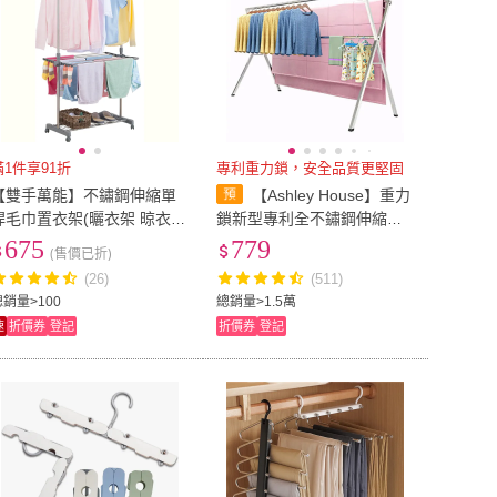
滿1件享91折
專利重力鎖，安全品質更堅固
【雙手萬能】不鏽鋼伸縮單
【Ashley House】重力
桿毛巾置衣架(曬衣架 晾衣架
鎖新型專利全不鏽鋼伸縮晾
毛巾架)
曬衣架 晾衣架 曬衣桿 伸縮
675
779
(售價已折)
晾衣架 掛衣架
(26)
(511)
總銷量>100
總銷量>1.5萬
速
折價券
登記
折價券
登記