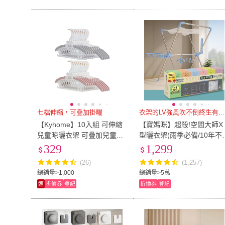
七檔伸縮，可疊加掛曬
衣架的LV強風吹不倒終生有保
【Kyhome】10入組 可伸縮
【寶媽咪】超殺!空間大師X
兒童晾曬衣架 可疊加兒童衣
型曬衣架(雨季必備/10年不
架(掛衣架 吊衣架 衣帽架)
鏽/承重200公斤/304不鏽鋼
329
1,299
風吹絕不倒/伸縮曬衣架)
(26)
(1,257)
總銷量>1,000
總銷量>5萬
速
折價券
登記
折價券
登記