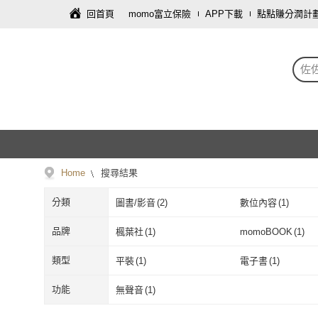
回首頁
momo富立保險
APP下載
點點賺分潤計
佐
Home
搜尋結果
分類
圖書/影音
(
2
)
數位內容
(
1
)
品牌
楓葉社
(
1
)
momoBOOK
(
1
)
楓葉社
(
1
)
momoBOOK
(
類型
平裝
(
1
)
電子書
(
1
)
平裝
(
1
)
電子書
(
1
)
功能
無聲音
(
1
)
無聲音
(
1
)