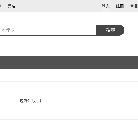
劃
書店
登入
註冊
會員
佐木常夫
搜尋
取消
境好出版
(
1
)
取消
1
)
境好出版
(
1
)
取消