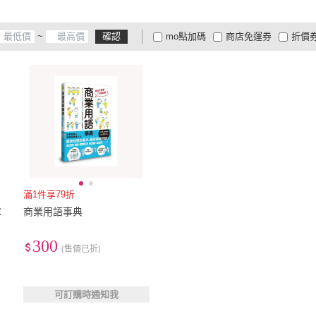
~
確認
mo點加碼
商店免運券
折價
大家電安心配
大家電快配
商
低溫宅配
定期配/分次配
貨
4
及以上
3
及以上
2
及
滿1件享79折
：
商業用語事典
和
300
(售價已折)
可訂購時通知我