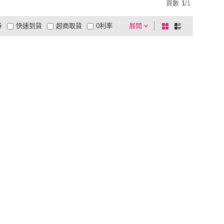
頁數
1
/
1
券
快速到貨
超商取貨
0利率
展開
棋
條
品有量
有影片
電視購物
盤
列
到付款
超商付款
5
式
式
以上
1
及以上