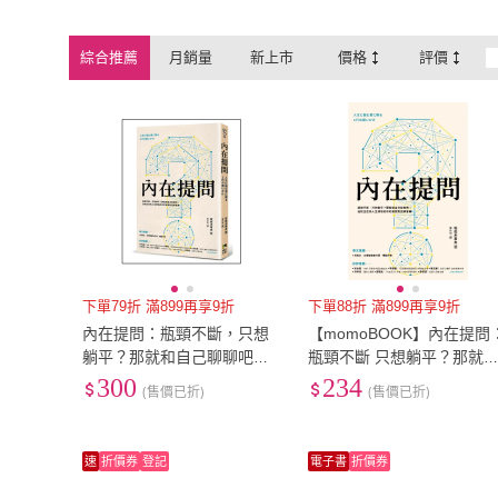
綜合推薦
月銷量
新上市
價格
評價
下單79折 滿899再享9折
下單88折 滿899再享9折
內在提問：瓶頸不斷，只想
【momoBOOK】內在提問
躺平？那就和自己聊聊吧！
瓶頸不斷 只想躺平？那就
送給正在為人生煩惱的你的
自己聊聊吧！送給正在為人
300
234
(售價已折)
(售價已折)
自我對話解憂書
生煩惱的你的自我(電子書)
速
折價券
登記
電子書
折價券