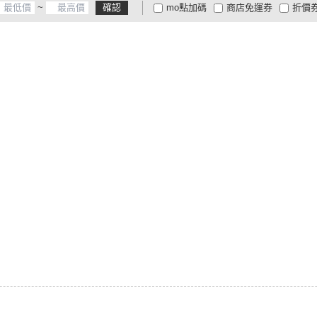
~
確認
mo點加碼
商店免運券
折價
大家電安心配
大家電快配
商
低溫宅配
定期配/分次配
貨
4
及以上
3
及以上
2
及