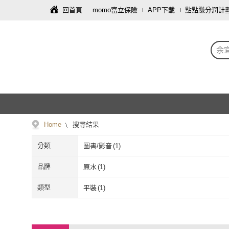
回首頁
momo富立保險
APP下載
點點賺分潤計
余
Home
搜尋結果
分類
圖書/影音
(
1
)
品牌
原水
(
1
)
原水
(
1
)
類型
平裝
(
1
)
平裝
(
1
)