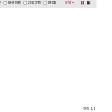
券
快速到貨
超商取貨
0利率
展開
棋
條
品有量
有影片
電視購物
盤
列
到付款
超商付款
5
式
式
以上
1
及以上
頁數
1
/
1