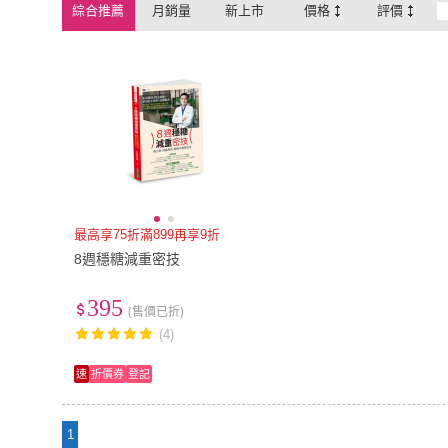
綜合推薦
月銷量
新上市
價格
評價
最高享75折滿899再享9折
8週穩糖減重密技
395
(售價已折)
(4)
速
折價券
登記
1