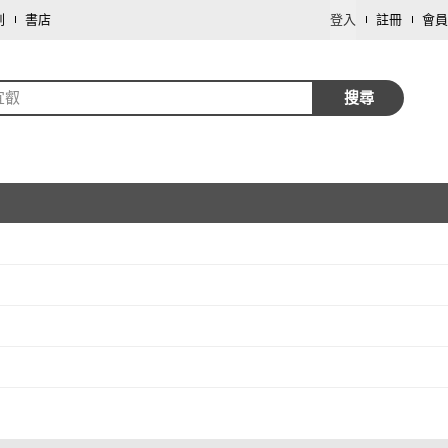
劃
書店
登入
註冊
會員
宜叡
搜尋
取消
取消