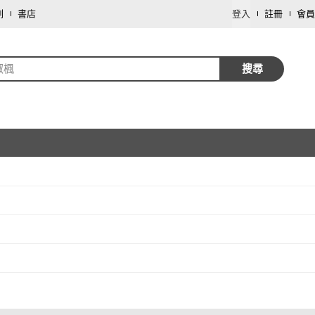
劃
書店
登入
註冊
會員
淑楓
搜尋
取消
取消