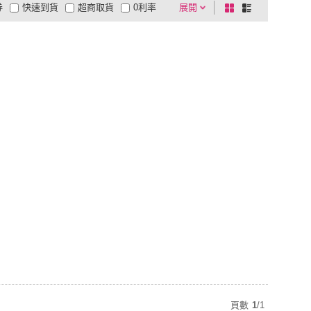
券
快速到貨
超商取貨
0利率
展開
棋
條
品有量
有影片
電視購物
盤
列
到付款
超商付款
5
式
式
以上
1
及以上
頁數
1
/
1