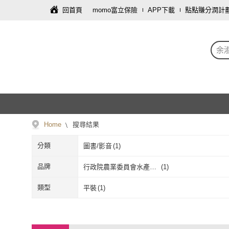
回首頁
momo富立保險
APP下載
點點賺分潤計
余
Home
搜尋結果
分類
圖書/影音
(
1
)
品牌
行政院農業委員會水產試
(
1
)
驗所
行政院農業委員會水產
(
1
)
類型
平裝
(
1
)
試驗所
平裝
(
1
)