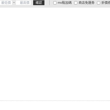
~
確認
mo點加碼
商店免運券
折價
大家電安心配
大家電快配
商
低溫宅配
定期配/分次配
貨
4
及以上
3
及以上
2
及