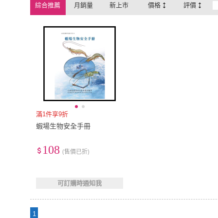
綜合推薦
月銷量
新上市
價格
評價
滿1件享9折
蝦場生物安全手冊
108
(售價已折)
可訂購時通知我
1