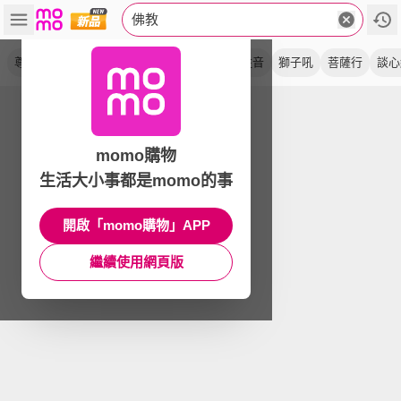
佛教
尊榮版
中折本
隨身本
版 刷
精裝
注音
獅子吼
菩薩行
談心
momo購物
生活大小事都是momo的事
開啟「momo購物」APP
繼續使用網頁版