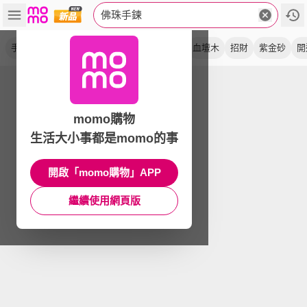
佛珠手鍊
手串
避邪
手珠
保平安
念珠
藏銀
血壇木
招財
紫金砂
開
momo購物
生活大小事都是momo的事
開啟「momo購物」APP
繼續使用網頁版