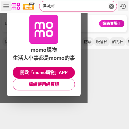
保冰杯
LocknLock 樂扣樂扣
造訪賣場
保溫杯
隨行杯
iceflow
全色系
渾圓杯
防漏
吸管杯
酷力杯
momo購物
生活大小事都是momo的事
開啟「momo購物」APP
繼續使用網頁版