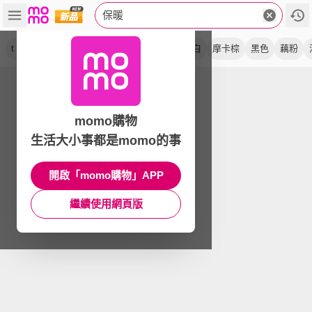
保暖
t 恤
短絨
圓領
長褲
灰米
厚織
柔白
摩卡棕
黑色
藕粉
momo購物
生活大小事都是momo的事
開啟「momo購物」APP
繼續使用網頁版