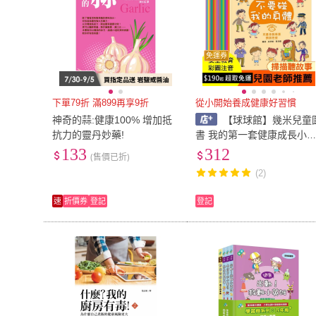
免運券
下單79折 滿899再享9折
從小開始養成健康好習慣
神奇的蒜:健康100% 增加抵
【球球館】幾米兒童
抗力的靈丹妙藥!
書 我的第一套健康成長小
科：家中必備的一套寶典，
133
312
(售價已折)
從小開始養成健康好習慣 Q
(2)
code掃碼有聲書 繪本
速
折價券
登記
登記