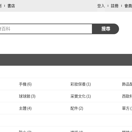
劃
書店
登入
註冊
會員
康百科
搜尋
手機
(
6
)
彩妝保養
(
1
)
飾品
取消
球球館
(
3
)
采實文化
(
1
)
西歐
取消
球球館
(
3
)
采實文化
(
1
)
快樂文化
(
2
)
大樂文化
(
3
)
Dr.
主體
(
4
)
配件
(
2
)
單方
(
快樂文化
(
2
)
大樂文化
取消
(
3
)
五南
(
1
)
日日幸福
(
1
)
風和
主體
(
4
)
配件
(
2
)
五南
(
1
)
日日幸福
(
1
)
瑞昇
(
1
)
悅知文化
(
3
)
橘子
(
取消