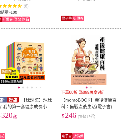
科(電子書)
(8)
總銷量>100
電子書
折價券
速
折價券
登記
贈品
免運券
下單88折 滿899再享9折
【球球館】球球
【momoBOOK】產後健康百
館-我的第一套健康成長小百
科：備戰產後生活(電子書)
科/養成好習慣QR-CODE有
320
246
起
(售價已折)
聲圖畫書
登記
電子書
折價券