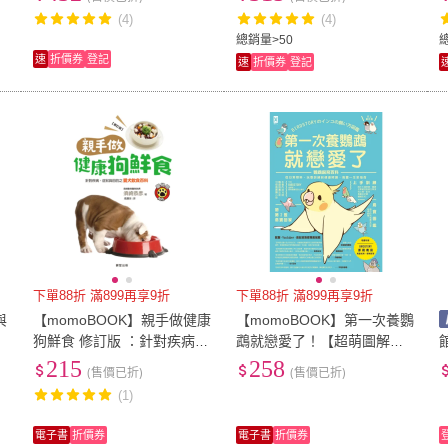
(4)
(4)
總銷量>50
速
折價券
登記
速
折價券
登記
下單88折 滿899再享9折
下單88折 滿899再享9折
與
【momoBOOK】親手做健康
【momoBOOK】第一次養鸚
狗鮮食 修訂版 ：針對疾病、
鵡就戀愛了！【超萌圖解】
烏
症狀與目的之愛犬飲食百科
鸚鵡飼育百科：從日常照
215
258
(售價已折)
(售價已折)
)
(電子書)
料、玩耍訓練到健康照護(電
(1)
子書)
電子書
折價券
電子書
折價券