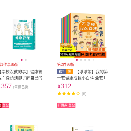
免運券
滿1件享85折
第2件98折
【學校沒教的事】健康管
【球球館】我的第
理：從頭到腳了解自己的原
一套健康成長小百科 全套16
廠設定 充分發揮自身最大機
冊(QRcode掃碼有聲書)
357
312
(售價已折)
能！
(6)
速
登記
折價券
登記