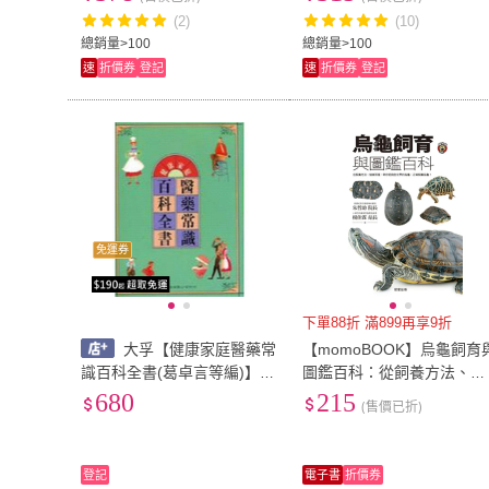
烏龜！
(2)
(10)
總銷量>100
總銷量>100
速
折價券
登記
速
折價券
登記
免運券
下單88折 滿899再享9折
大孚【健康家庭醫藥常
【momoBOOK】烏龜飼育
識百科全書(葛卓言等編)】(1
圖鑑百科：從飼養方法、健
900年1月)(9789577650009)
康照護 帶你認識全世界的
680
215
(售價已折)
龜、正確飼養烏龜！(電子書
登記
電子書
折價券