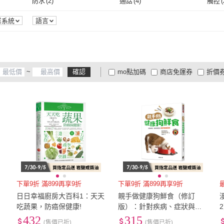
防水
(
2
)
通話
(
4
)
觸控
(
瑞昇
(
1
)
悅知文化
(
3
)
方舟
(
3
)
新手父母
(
1
)
積木
(
防水
(
2
)
通話
(
4
)
健康偵測
(
2
)
無聲音
(
11
)
不支
業系統
語言
方舟
(
3
)
新手父母
(
1
)
momoBOOK
(
20
)
商訊文化
(
1
)
小光
健康偵測
(
2
)
無聲音
(
11
)
momoBOOK
(
20
)
商訊文化
(
1
)
面
(
4
)
~
確認
mo點加碼
商店免運券
折價
大家電安心配
大家電快配
商
低溫宅配
定期配/分次配
貨
4
及以上
3
及以上
2
及
下單9折 滿899再享9折
下單9折 滿899再享9折
日日幸福廚房大百科1：天天
親手做健康狗鮮食（修訂
吃蔬果，防癌保健康!
版）：針對疾病、症狀與目
的之愛犬飲食百科
432
315
(售價已折)
(售價已折)