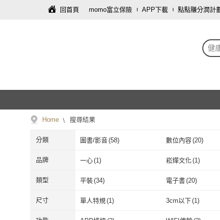
回首頁
momo富立保險
APP下載
點點賺分潤計
健
Home
搜尋結果
分類
圖書/影音
(
58
)
數位內容
(
20
)
修繕裝潢
(
1
)
品牌
一心
(
1
)
崧燁文化
(
1
)
一心
(
1
)
崧燁文化
(
1
)
大樹林
(
2
)
晨星
(
6
)
類型
平裝
(
34
)
電子書
(
20
)
大樹林
(
2
)
晨星
(
6
)
三采文化
(
1
)
大喜文化
(
1
)
平裝
(
34
)
電子書
(
20
)
尺寸
單人特規
(
1
)
3cm以下
(
1
)
三采文化
(
1
)
大喜文化
(
1
)
常常生活
(
1
)
笛藤
(
1
)
單人特規
(
1
)
3cm以下
(
1
)