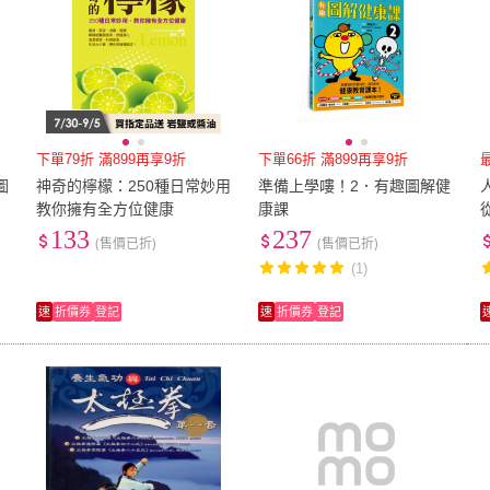
下單79折 滿899再享9折
下單66折 滿899再享9折
圖
神奇的檸檬：250種日常妙用
準備上學嘍！2．有趣圖解健
百
教你擁有全方位健康
康課
133
237
(售價已折)
(售價已折)
R
(1)
速
折價券
登記
速
折價券
登記