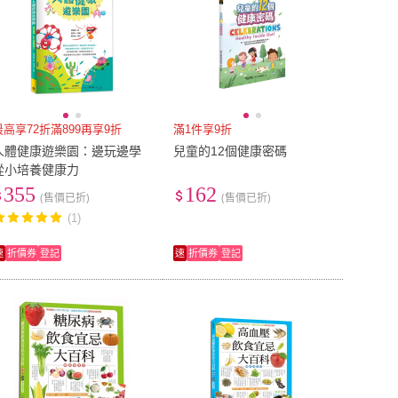
最高享72折滿899再享9折
滿1件享9折
人體健康遊樂園：邊玩邊學
兒童的12個健康密碼
從小培養健康力
355
162
(售價已折)
(售價已折)
(1)
速
折價券
登記
速
折價券
登記