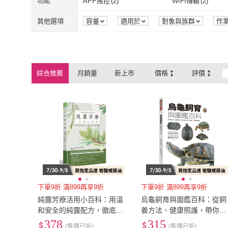
功能
APP搖控
(
2
)
WIFI傳輸
(
2
)
常常生活
(
1
)
笛藤
(
1
)
一起來
(
1
)
大家
(
1
)
APP搖控
(
2
)
WIFI傳輸
(
2
)
藍芽遙控
(
2
)
運動偵測
(
2
)
其他選項
容量
適用於
對象與族群
作
一起來
(
1
)
大家
(
1
)
小熊出版
(
1
)
春天出版
(
2
)
藍芽遙控
(
2
)
運動偵測
(
2
)
可換螢幕畫面
(
2
)
不可換螢幕畫面
(
4
)
小熊出版
(
1
)
春天出版
(
2
)
可換螢幕畫面
(
2
)
不可換螢幕畫
綜合推薦
月銷量
新上市
價格
評價
下單9折 滿899再享9折
下單9折 滿899再享9折
純露芳療活用小百科：用溫
烏龜飼育與圖鑑百科：從飼
和安全的純露配方，徹底改
養方法、健康照護，帶你認
善你的皮膚和健康！
識全世界的烏龜、正確飼養
378
315
(售價已折)
(售價已折)