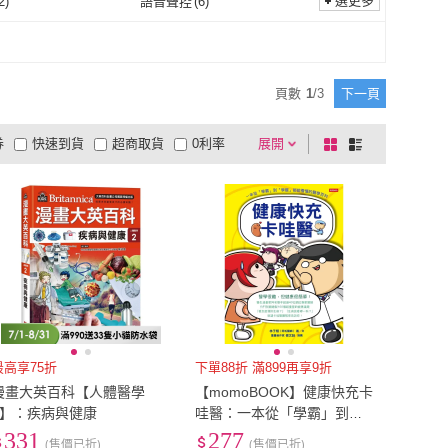
選更多
2
)
語音聲控
(
6
)
橘子
(
2
)
國語日報
(
2
)
1
)
上人文化
(
1
)
觸控
(
2
)
語音聲控
(
6
)
援行動支付
(
6
)
有觸控螢幕
(
6
)
積木
(
1
)
上人文化
(
1
)
點
(
1
)
時兆出版社
(
1
)
不支援行動支付
(
6
)
有觸控螢幕
(
6
)
頁數
1
/
3
下一頁
小光點
(
1
)
時兆出版社
(
1
)
券
快速到貨
超商取貨
0利率
展開
棋
條
品有量
有影片
電視購物
盤
列
到付款
超商付款
5
式
式
以上
1
及以上
最高享75折
下單88折 滿899再享9折
漫畫大英百科【人體醫學
【momoBOOK】健康快充卡
2】：疾病與健康
哇醫：一本從「學霸」到
「學罷」都能看懂的醫學百
331
277
(售價已折)
(售價已折)