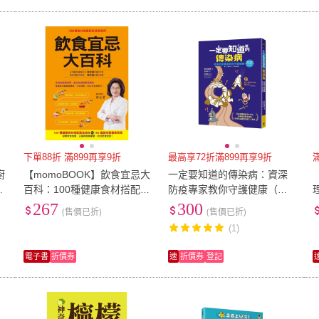
下單88折 滿899再享9折
最高享72折滿899再享9折
廚
【momoBOOK】飲食宜忌大
一定要知道的傳染病：資深
防
百科：100種健康食材搭配黃
防疫專家教你守護健康（獨
金組合VS. 150道美味營養家
家收錄新冠病毒肺炎疫情解
267
300
(售價已折)
(售價已折)
常菜(電子書)
說）
(1)
電子書
折價券
速
折價券
登記