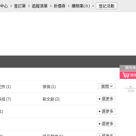
中心
查訂單
追蹤清單
折價券
購物車
登記活動
(
0
)
購物車
展開
配件
(
1
)
傢俱
(
1
)
TOP
選更多
科技
(
7
)
新文創
(
2
)
西歐科技
(
7
)
新文創
(
2
)
AV 聖岡科技
(
1
)
三民
(
1
)
選更多
1
)
Dr.AV 聖岡科技
(
1
)
三民
(
1
)
文創
(
1
)
時兆創新股份有限公司
(
1
)
單方
(
1
)
選更多
風和文創
(
1
)
時兆創新股份有限公司
(
1
)
2
)
國語日報
(
2
)