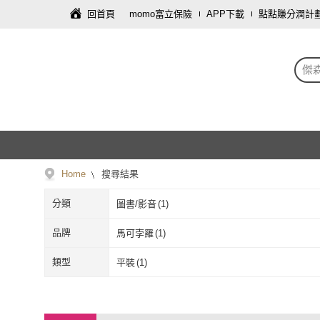
回首頁
momo富立保險
APP下載
點點賺分潤計
傑
Home
搜尋結果
分類
圖書/影音
(
1
)
品牌
馬可孛羅
(
1
)
馬可孛羅
(
1
)
類型
平裝
(
1
)
平裝
(
1
)