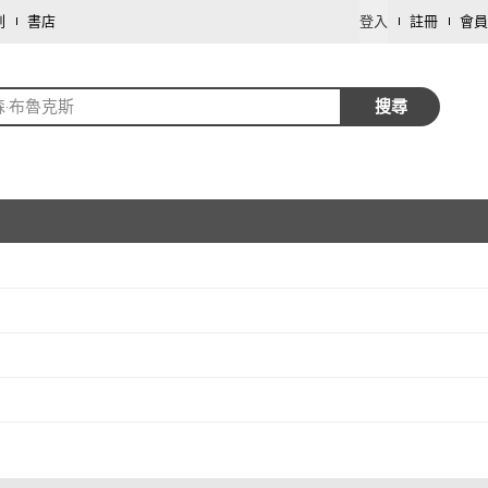
劃
書店
登入
註冊
會員
森‧布魯克斯
搜尋
取消
取消