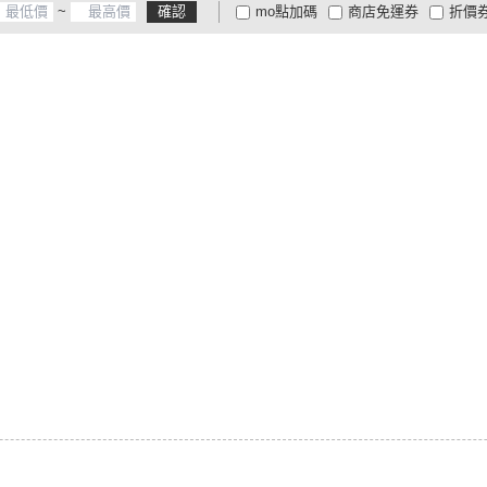
~
確認
mo點加碼
商店免運券
折價
大家電安心配
大家電快配
商
低溫宅配
定期配/分次配
貨
4
及以上
3
及以上
2
及