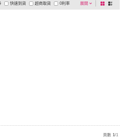
券
快速到貨
超商取貨
0利率
展開
棋
條
品有量
有影片
電視購物
盤
列
到付款
超商付款
5
式
式
以上
1
及以上
頁數
1
/
1