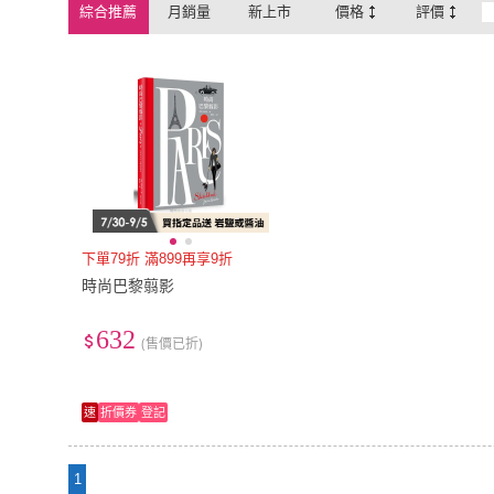
綜合推薦
月銷量
新上市
價格
評價
下單79折 滿899再享9折
時尚巴黎翦影
632
(售價已折)
速
折價券
登記
1