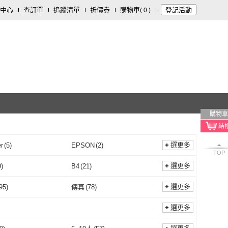
中心
查訂單
追蹤清單
折價券
購物車
登記活動
(
0
)
購物車
選更多
r
(
5
)
EPSON
(
2
)
TOP
brother
(
5
)
EPSON
(
2
)
選更多
9
)
B4
(
21
)
B5
(
59
)
B4
(
21
)
4x6
(
1
)
選更多
95
)
傳真
(
78
)
DL
(
1
)
4x6
(
1
)
25公分
(
1
)
26~35公分
(
22
)
影印
(
95
)
傳真
(
78
)
選更多
16~25公分
(
1
)
26~35公分
(
22
)