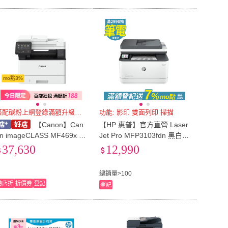
mo點3%
搭配碳粉上網登錄滿額升級保固
功能: 影印 雙面列印 掃描
【Canon】Can
【HP 惠普】官方直營 Laser
n imageCLASS MF469x 黑
Jet Pro MFP3103fdn 黑白雷
白 雷射 網路 多功能 傳真 事
射複合機(列印/影印/掃描/傳
37,630
12,990
務機 +CRG057H高容量碳粉
真/乙太網路3G631A)
一支
總銷量>100
跨店折
折價券
登記
登記