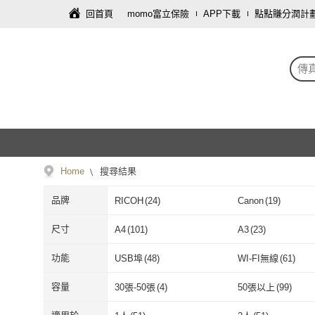
回首頁
momo富立保險
APP下載
點點賺分潤計
傳
Home
搜尋結果
品牌
RICOH
(
24
)
Canon
(
19
)
RICOH
(
24
)
Canon
(
19
)
Fuji Xerox
(
3
)
KYOCERA 京瓷
(
1
尺寸
A4
(
101
)
A3
(
23
)
Fuji Xerox
(
3
)
KYOCERA 
A4
(
101
)
A3
(
23
)
B6
(
14
)
16K
(
16
)
功能
USB埠
(
48
)
WI-FI無線
(
61
)
B6
(
14
)
16K
(
16
)
Legal
(
43
)
Folio
(
14
)
USB埠
(
48
)
WI-FI無線
(
61
)
有線網路
(
52
)
雙面列印
(
80
)
容量
30張-50張
(
4
)
50張以上
(
99
)
Legal
(
43
)
Folio
(
14
)
36~45公分
(
33
)
46公分以上
(
36
)
有線網路
(
52
)
雙面列印
(
80
)
30張-50張
(
4
)
50張以上
(
99
)