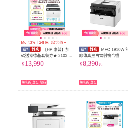
Mo卡3%｜24HR出貨非假日
【HP 惠普】加
MFC-1910W 
碼送肯德基套餐券★ 3103fd
線傳真黑白雷射複合機
w/3103FDW 黑白雷射無線
13,990
8,390
起
傳真事務機
跨店折
登記
贈品
跨店折
登記