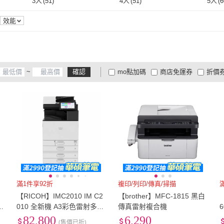
3人
(
51
)
4人
(
51
)
5人
(
6
6
)
3人
(
51
)
4人
(
51
)
50人以上
(
1
)
效能
50人以上
(
1
)
~
確認
mo點加碼
商店免運券
折價
大家電安心配
大家電快配
商
低溫宅配
定期配/分次配
貨
4
及以上
3
及以上
2
及
滿1件享92折
複印/列印/傳真/掃描
【RICOH】IMC2010 IM C2
【brother】MFC-1815 黑白
事
010 全新機 A3彩色雷射多功
傳真雷射複合機
能事務機 A3影印機 2抽屜 含
82,800
6,290
(售價已折)