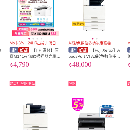
mo點5%
Mo卡3%｜24HR出貨非假日
A3彩色數位多功能事務機
無
【HP 惠普】原
【Fuji Xerox】A
廠M141w 無線掃描器光學解
peosPort VI A3彩色數位多功
析度最高600ppi(含事務機功
能事務機 /台 C5571
4,790
48,000
能/比1610W優)
跨店折
登記
贈品
登記