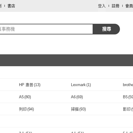
劃
書店
登入
註冊
會員
真事務機
搜尋
取消
HP 惠普
(
13
)
Lexmark
(
1
)
brothe
取消
HP 惠普
(
13
)
Lexmark
(
1
)
)
PANTUM
(
1
)
A5
(
80
)
A6
(
69
)
B5
(
5
京瓷
(
1
)
PANTUM
(
1
)
取消
A5
(
80
)
A6
(
69
)
32K
(
1
)
LETTER
(
46
)
DL
(
1
)
列印
(
94
)
掃描
(
93
)
影印
(
32K
(
1
)
LETTER
取消
(
46
)
10號信封
(
1
)
其他
(
10
)
16~
列印
(
94
)
掃描
(
93
)
自動進紙
(
64
)
插卡列印
(
2
)
10號信封
(
1
)
其他
(
10
)
自動進紙
(
64
)
插卡列印
取消
(
2
)