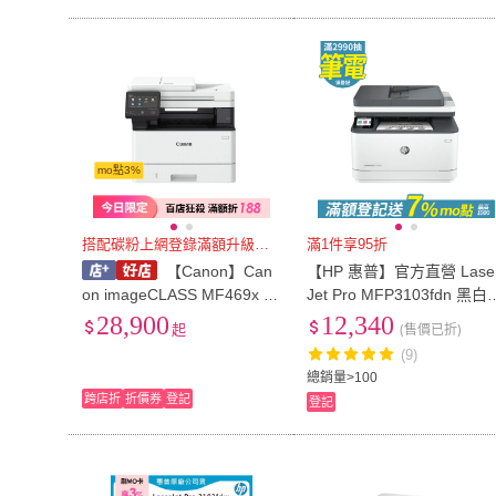
mo點3%
搭配碳粉上網登錄滿額升級保固
滿1件享95折
【Canon】Can
【HP 惠普】官方直營 Lase
on imageCLASS MF469x 黑
Jet Pro MFP3103fdn 黑白
白 雷射 網路 多功能 傳真 事
射複合機(列印/影印/掃描/
28,900
12,340
起
(售價已折)
務機 複合機 印表機
真/乙太網路3G631A)
(9)
總銷量>100
跨店折
折價券
登記
登記