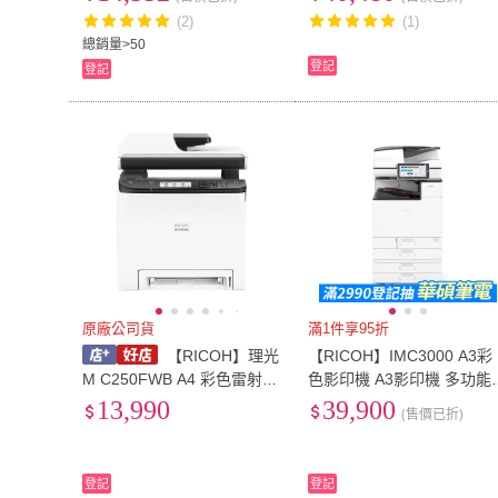
福利機(掃描 列印 影印)
(2)
(1)
總銷量>50
登記
登記
原廠公司貨
滿1件享95折
【RICOH】理光
【RICOH】IMC3000 A3彩
M C250FWB A4 彩色雷射複
色影印機 A3影印機 多功能
合機
務機 IM C3000 雷射影印機
13,990
39,900
(售價已折)
福利機(傳真 掃描 列印 影印
登記
登記