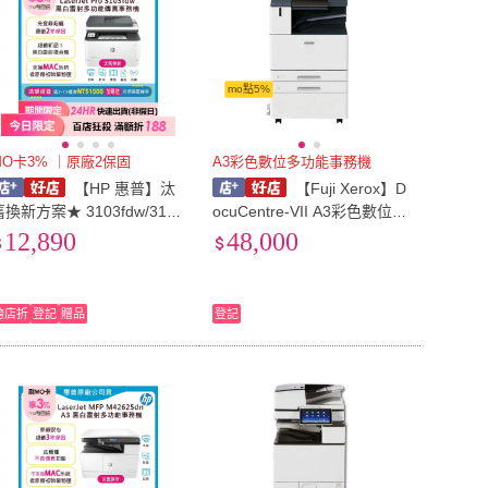
mo點5%
MO卡3% ｜原廠2保固
A3彩色數位多功能事務機
【HP 惠普】汰
【Fuji Xerox】D
舊換新方案★ 3103fdw/3103
ocuCentre-VII A3彩色數位多
FDW 黑白雷射無線傳真事務
功能事務機 /台 C3373
12,890
48,000
機(加碼送肯德基套餐券)
跨店折
登記
贈品
登記