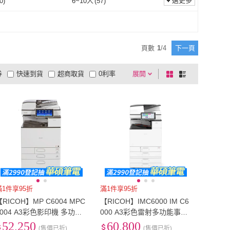
選更多
0
)
6~10人
(
57
)
5人
(
60
)
6~10人
(
57
)
頁數
1
/
4
下一頁
券
快速到貨
超商取貨
0利率
展開
棋
條
品有量
有影片
電視購物
盤
列
到付款
超商付款
5
式
式
以上
1
及以上
滿1件享95折
滿1件享95折
【RICOH】MP C6004 MPC
【RICOH】IMC6000 IM C6
6004 A3彩色影印機 多功能
000 A3彩色雷射多功能事務
雷射事務機 A3影印機 福利機
機 彩色影印機 A3影印機 福
52,250
60,800
(售價已折)
(售價已折)