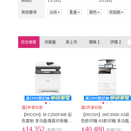
適用於
1人
(
51
)
2人
(
51
)
36~45公分
(
33
)
46公分以上
(
3
1人
(
51
)
2人
(
51
)
11~25人
(
35
)
26~50人
(
1
)
其他選項
功效
重量
顏色
保固期
11~25人
(
35
)
26~50人
(
1
)
綜合推薦
月銷量
新上市
價格
評價
滿1件享92折
滿1件享92折
【RICOH】M C250FWB 彩
【RICOH】IMC3500 A3彩
色雷射 多功能傳真印表機 WI
色影印機 A3影印機 多功能
FI 手機列印 雙面列印
務機 IM C3500 雷射影印機
14,352
40,480
(售價已折)
(售價已折)