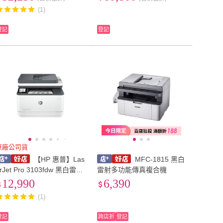
(含傳真 掃描)
利機(傳真 掃描)
(1)
登記
登記
原廠公司貨
【HP 惠普】Las
MFC-1815 黑白
rJet Pro 3103fdw 黑白雷射
雷射多功能傳真複合機
無線傳真事務機 (3G632A)
12,990
6,390
(1)
登記
跨店折
登記