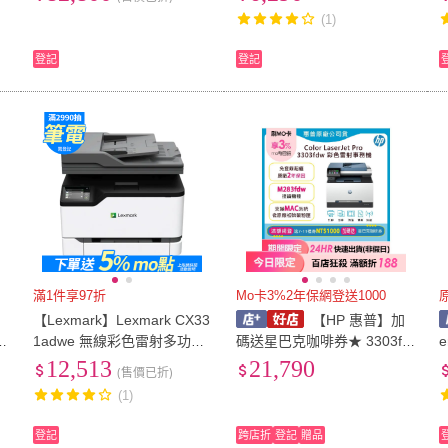
底櫃 (掃描 影印 列印)
(1)
登記
登記
滿1件享97折
Mo卡3%2年保網登送1000
【Lexmark】Lexmark CX33
【HP 惠普】加
事
1adwe 無線彩色雷射多功能
碼送星巴克咖啡券★ 3303fd
e
複合機(影印/列印/掃描/傳真)
w 彩色雷射掃描影印列印多
12,513
21,790
(售價已折)
)
功能事務機-傳真機(免登錄原
(1)
廠2年保固)
登記
跨店折
登記
贈品