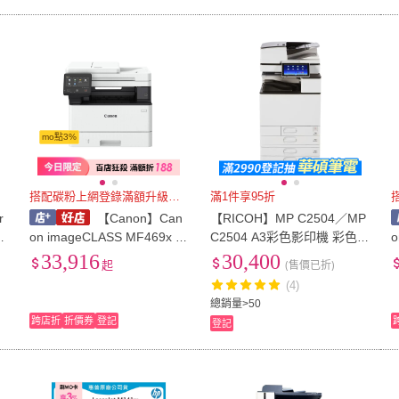
mo點3%
搭配碳粉上網登錄滿額升級保固
滿1件享95折
r
【Canon】Can
【RICOH】MP C2504／MP
雷
on imageCLASS MF469x 黑
C2504 A3彩色影印機 彩色雷
o
傳
白 雷射 網路 多功能 傳真 事
射多功能事務機 A3影印機
33,916
30,400
起
(售價已折)
務機 +CRG057原廠碳粉一支
(福利機)
(4)
總銷量>50
跨店折
折價券
登記
登記