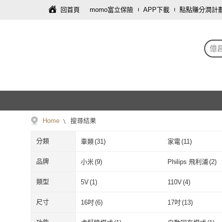
回首頁
momo富立保險
APP下載
點點賺分潤計
億昌
Home
搜尋結果
分類
車類
(
31
)
家電
(
11
)
品牌
小米
(
9
)
Philips 飛利浦
(
2
)
小米
(
9
)
Philips 飛利浦
類型
5V
(
1
)
110V
(
4
)
5V
(
1
)
110V
(
4
)
一般插頭式
(
2
)
充電式
(
1
)
尺寸
16吋
(
6
)
17吋
(
13
)
一般插頭式
(
2
)
充電式
(
1
)
掃拖二合一
(
2
)
無刷馬達
(
2
)
16吋
(
6
)
17吋
(
13
)