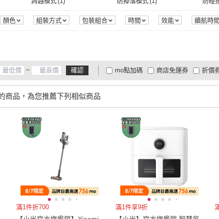
60
(
5
)
65
(
4
)
70
(
1
)
跨越模式
(
1
)
防掉落模式
(
1
)
防碰
一般濾網
(
2
)
桌上型
(
1
)
60
(
5
)
65
(
4
)
235
(
10
)
245
(
2
)
0吋~
(
1
)
跨越模式
(
1
)
防掉落模式
(
1
)
WIFI傳輸
(
1
)
智慧聯網
(
2
)
語音
顏色
組裝方式
包裝組合
時間
效能
續航時
235
(
10
)
245
(
2
)
WIFI傳輸
(
1
)
智慧聯網
(
2
)
雷射導航
(
2
)
電控水箱
(
1
)
自動
雷射導航
(
2
)
電控水箱
(
1
)
~
確認
mo點加碼
商店免運券
折價
大家電安心配
大家電快配
商
低溫宅配
定期配/分次配
貨
的商品，為您推薦下列相似商品
4
及以上
3
及以上
2
及
滿1件折700
滿1件享9折