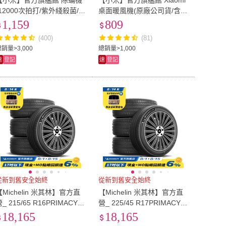
【小米】官方旗艦館 除蟎機
【小米】官方旗艦館 Xiaomi
(12000次拍打/紫外綫殺菌/5
桌面暖風機(原廠公司貨/含一
0度熱風/12000Pa超强吸力/
年保固/PTC陶瓷瞬熱/雙重熱
1,159
809
原廠公司貨/含一年保固)
防護設計)
(400)
(81)
銷量>3,000
總銷量>1,000
速
登記
速
登記
從新到舊安全始終
從新到舊安全始終
【Michelin 米其林】官方直
【Michelin 米其林】官方直
_ 215/65 R16PRIMACY 5
營_ 225/45 R17PRIMACY 5
舒適型旗艦輪胎 4入組(含米
舒適型旗艦輪胎 4入組(含米
18,165
18,165
其林原廠安裝服務)
其林原廠安裝服務)