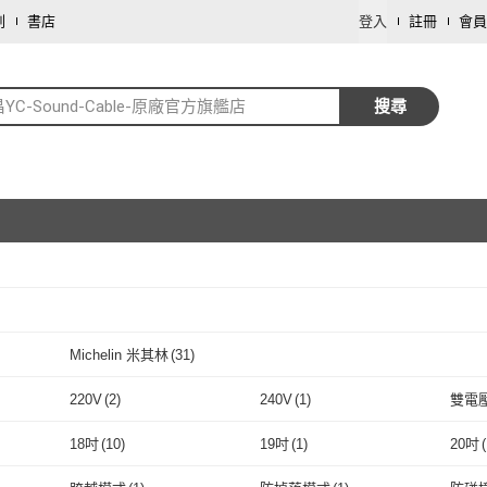
劃
書店
登入
註冊
會員
YC-Sound-Cable-原廠官方旗艦店
搜尋
取消
Michelin 米其林
(
31
)
取消
(
2
)
Michelin 米其林
(
31
)
220V
(
2
)
240V
(
1
)
雙電
取消
220V
(
2
)
240V
(
1
)
手持式
(
1
)
手持/直立
(
2
)
有線
(
18吋
(
10
)
19吋
(
1
)
20吋
(
手持式
(
1
)
手持/直立
取消
(
2
)
一般濾網
(
2
)
桌上型
(
1
)
主體
(
18吋
(
10
)
19吋
(
1
)