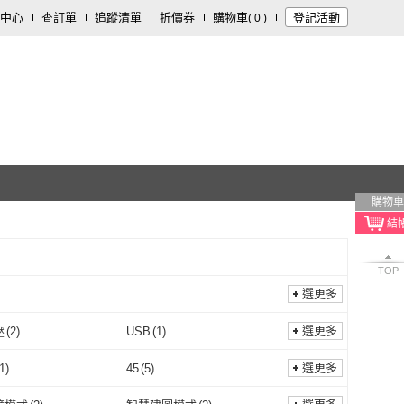
中心
查訂單
追蹤清單
折價券
購物車
登記活動
(
0
)
購物車
TOP
選更多
選更多
壓
(
2
)
USB
(
1
)
雙電壓
(
2
)
USB
(
1
)
1
)
無線
(
2
)
選更多
1
)
45
(
5
)
有線
(
1
)
無線
(
2
)
1
)
20吋
(
1
)
45
(
5
)