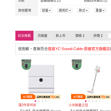
50
(
8
)
55
(
8
)
功能
虛擬牆模式
(
1
)
自動回充模式
(
1
)
掃拖二合一
(
2
)
無刷馬達
(
2
)
50
(
8
)
55
(
8
)
215
(
8
)
225
(
9
)
虛擬牆模式
(
1
)
自動回充模式
App繪圖模式
(
2
)
APP搖控
(
2
)
其他選項
容量
適用於
款式
重量
215
(
8
)
225
(
9
)
App繪圖模式
(
2
)
APP搖控
(
2
)
斷電安全裝置
(
1
)
其他
(
1
)
斷電安全裝置
(
1
)
其他
(
1
)
自動回洗拖布
(
1
)
自動集塵
(
1
)
綜合推薦
月銷量
新上市
價格
評價
自動回洗拖布
(
1
)
自動集塵
(
1
)
很抱歉，查無符合
億昌YC-Sound-Cable-原廠官方旗艦店
滿2件享95折
小米銷量之冠