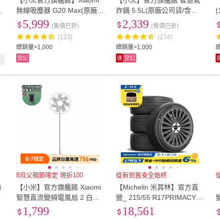
【小米官方旗艦館】Xiaomi
【小米】官方旗艦館 智慧氣
公
無線吸塵器 G20 Max(原廠公
炸鍋 5.5L(原廠公司貨/含一
司貨/含一年保固)
年保固/米家APP/線上食譜)
5,999
2,339
(售價已折)
(售價已折)
(123)
(174)
總銷量>1,000
總銷量>1,000
總
登記
速
登記
8月父親節限定 現折100
從新到舊安全始終
i
【小米】官方旗艦館 Xiaomi
【Michelin 米其林】官方直
/
智慧直流變頻電風扇 2 白色
營_ 215/55 R17PRIMACY 5
營
機
(原廠公司貨/含一年保固/米
舒適型旗艦輪胎 4入組(含米
1,799
18,561
家APP)
其林原廠安裝服務)