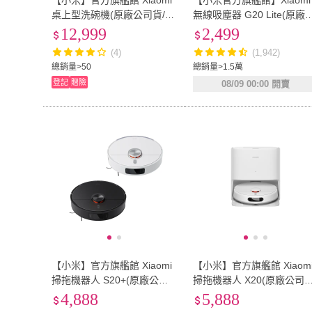
【小米】官方旗艦館 Xiaomi
【小米官方旗艦館】Xiaomi
桌上型洗碗機(原廠公司貨/含
無線吸塵器 G20 Lite(原廠
二年保固)
司貨/含一年保固)
12,999
2,499
(4)
(1,942)
總銷量>50
總銷量>1.5萬
登記
贈險
08/09 00:00 開賣
【小米】官方旗艦館 Xiaomi
【小米】官方旗艦館 Xiaom
掃拖機器人 S20+(原廠公司
掃拖機器人 X20(原廠公司貨
貨/含保固/米家APP/掃地機器
含一年保固/米家APP/掃地
4,888
5,888
人)(白/黑)
器人)