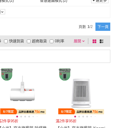
205
(
2
)
選更多
撞模式
(
2
)
智慧建圖模式
(
2
)
主體
(
1
)
70
(
1
)
205
(
2
)
4吋
(
1
)
12.1吋~16吋
(
1
)
防碰撞模式
(
2
)
智慧建圖模式
(
2
)
聲控
(
1
)
場景模式
(
1
)
間
0吋~4吋
(
1
)
12.1吋~16吋
(
1
)
語音聲控
(
1
)
場景模式
(
1
)
給水裝置
(
1
)
智慧行走模式
(
2
)
頁數
1
/
2
下一頁
自動給水裝置
(
1
)
智慧行走模式
(
2
)
券
快速到貨
超商取貨
0利率
展開
棋
條
品有量
有影片
電視購物
盤
列
到付款
超商付款
5
式
式
以上
1
及以上
滿2件享95折
滿2件享95折