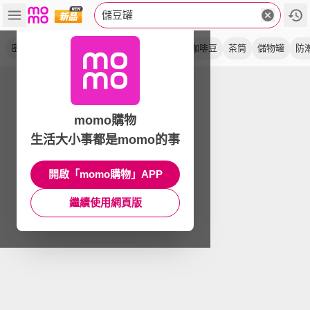
儲豆罐
密封罐
咖啡罐
茶葉罐
atmos
保鮮
咖啡豆
茶筒
儲物罐
防
momo購物
生活大小事都是momo的事
開啟「momo購物」APP
繼續使用網頁版