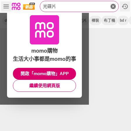
光碟片
dvd r
可燒錄
a級品
cd r
白金片
藍光片
裸裝
布丁桶
bd r
momo購物
生活大小事都是momo的事
開啟「momo購物」APP
繼續使用網頁版