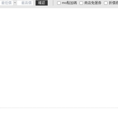
~
確認
mo點加碼
商店免運券
折價
大家電安心配
大家電快配
商
低溫宅配
定期配/分次配
貨
4
及以上
3
及以上
2
及