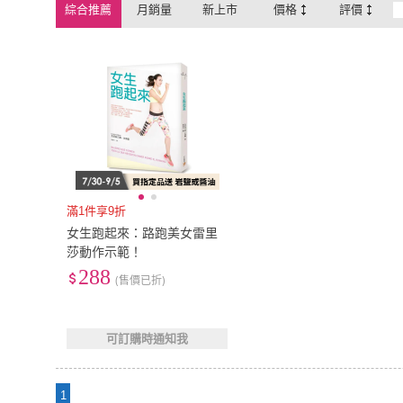
綜合推薦
月銷量
新上市
價格
評價
滿1件享9折
女生跑起來：路跑美女雷里
莎動作示範！
288
(售價已折)
可訂購時通知我
1