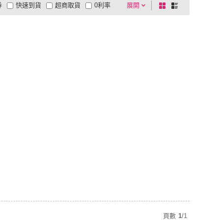
券
快速到貨
超商取貨
0利率
展開
棋
條
品有量
有影片
電視購物
盤
列
到付款
超商付款
5
式
式
以上
1
及以上
頁數
1
/
1