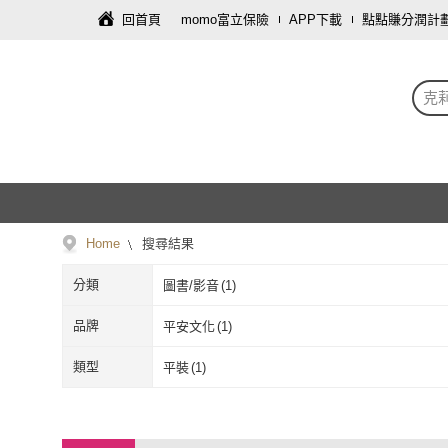
回首頁
momo富立保險
APP下載
點點賺分潤計
克
Home
搜尋結果
分類
圖書/影音
(
1
)
品牌
平安文化
(
1
)
平安文化
(
1
)
類型
平裝
(
1
)
平裝
(
1
)