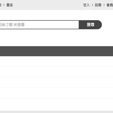
劃
書店
登入
註冊
會員
莉絲汀娜‧米德蕾
搜尋
取消
取消