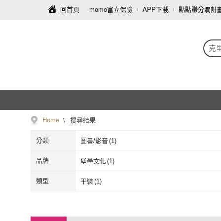
回首頁
momo富立保險
APP下載
點點賺分潤計
克
Home
搜尋結果
分類
圖書/影音
(
1
)
品牌
堡壘文化
(
1
)
堡壘文化
(
1
)
類型
平裝
(
1
)
平裝
(
1
)