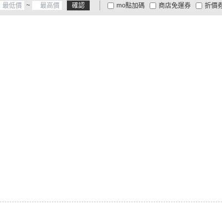
~
確認
mo點加碼
商店免運券
折價
大家電安心配
大家電快配
商
低溫宅配
定期配/分次配
貨
4
及以上
3
及以上
2
及