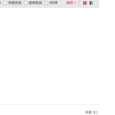
券
快速到貨
超商取貨
0利率
展開
棋
條
品有量
有影片
電視購物
盤
列
到付款
超商付款
5
式
式
以上
1
及以上
頁數
1
/
1