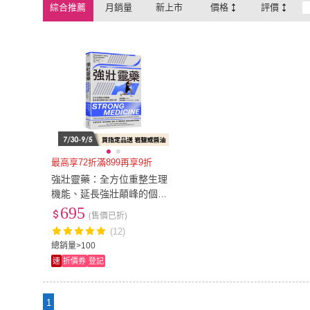
綜合推薦
月銷量
新上市
價格
評價
最高享72折滿899再享9折
強壯靈藥：全方位重整生理
機能、延長強壯顛峰的個人
健身計畫
695
(售價已折)
(12)
總銷量>100
速
折價券
登記
1