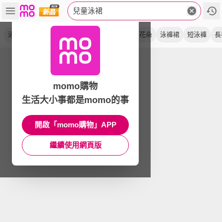
兒童泳裙
泳裝
泳衣
大童
防曬
防走光
連身
花朵
泳褲裙
短泳褲
長
momo購物
生活大小事都是momo的事
開啟「momo購物」APP
繼續使用網頁版