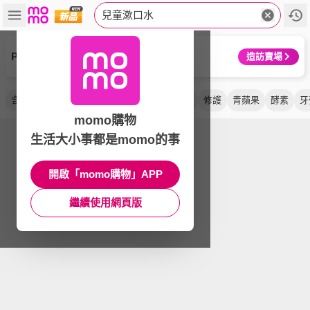
兒童漱口水
Parodontax 牙周適
造訪賣場
含氟
草莓
防蛀
葡萄
隨身包
固齒佳
修護
青蘋果
酵素
牙
momo購物
生活大小事都是momo的事
開啟「momo購物」APP
繼續使用網頁版