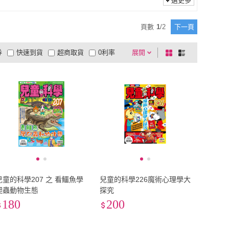
選更多
頁數
1
/
2
下一頁
券
快速到貨
超商取貨
0利率
展開
棋
條
品有量
有影片
電視購物
盤
列
到付款
超商付款
5
式
式
以上
1
及以上
兒童的科學207 之 看鱷魚學
兒童的科學226魔術心理學大
爬蟲動物生態
探究
180
200