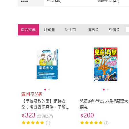
語言
中文
(
25
)
繁體中文
(
27
)
中文
(
25
)
繁體中文
(
27
)
綜合推薦
月銷量
新上市
價格
評價
滿1件享85折
【學校沒教的事】網路安
兒童的科學225 槓桿原理大
全：辨識資訊真偽、了解網
探究
路犯罪、兒童色情及解決方
323
200
(售價已折)
法！
(1)
(1)