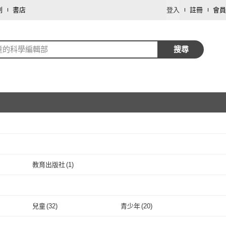
劃
書店
登入
註冊
會員
童的科學編輯部
搜尋
取消
教育出版社
(
1
)
取消
教育出版社
(
1
)
取消
兒童
(
32
)
青少年
(
20
)
取消
兒童
(
32
)
青少年
(
20
)