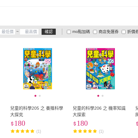
~
確認
mo點加碼
商店免運券
折價
大家電安心配
大家電快配
商
低溫宅配
定期配/分次配
貨
4
及以上
3
及以上
2
及
兒童的科學205 之 養殖科學
兒童的科學206 之 機率知識
大探究
大探索
180
180
(1)
(1)