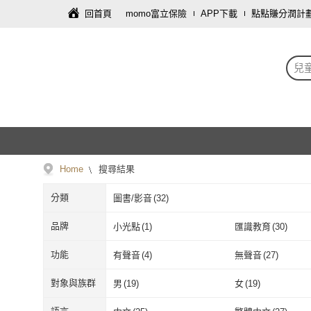
回首頁
momo富立保險
APP下載
點點賺分潤計
兒
Home
搜尋結果
分類
圖書/影音
(
32
)
品牌
小光點
(
1
)
匯識教育
(
30
)
小光點
(
1
)
匯識教育
(
30
)
功能
有聲音
(
4
)
無聲音
(
27
)
有聲音
(
4
)
無聲音
(
27
)
對象與族群
男
(
19
)
女
(
19
)
男
(
19
)
女
(
19
)