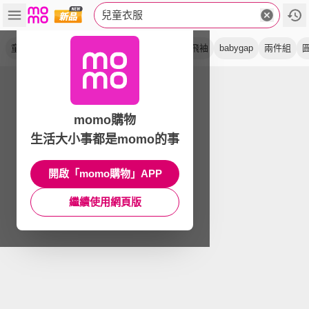
兒童衣服
童裝
t 恤
大童
上衣
中童
短袖
小飛袖
babygap
兩件組
momo購物
生活大小事都是momo的事
開啟「momo購物」APP
繼續使用網頁版