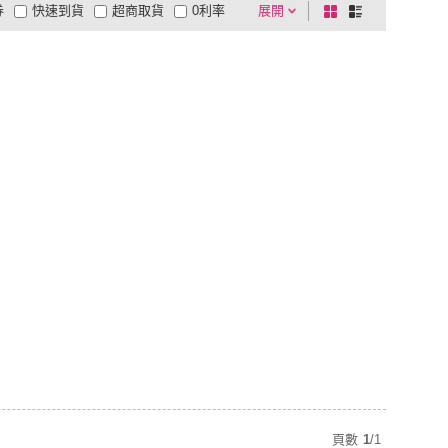
券
快速到貨
超商取貨
0利率
展開
棋
條
品有量
有影片
電視購物
盤
列
到付款
超商付款
5
式
式
以上
1
及以上
頁數
1
/
1