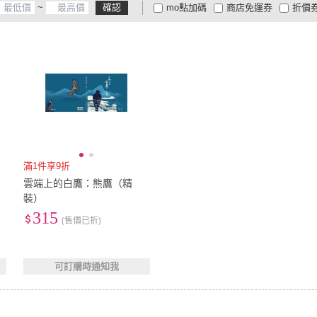
~
確認
mo點加碼
商店免運券
折價
大家電安心配
大家電快配
商
低溫宅配
定期配/分次配
貨
4
及以上
3
及以上
2
及
滿1件享9折
雲端上的白鷹：熊鷹（精
裝）
315
(售價已折)
可訂購時通知我