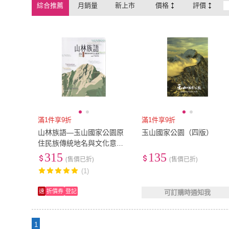
綜合推薦
月銷量
新上市
價格
評價
滿1件享9折
滿1件享9折
山林族語—玉山國家公園原
玉山國家公園（四版）
住民族傳統地名與文化意涵
（精裝）
315
135
(售價已折)
(售價已折)
(1)
速
折價券
登記
可訂購時通知我
1