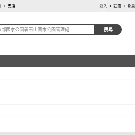
劃
書店
登入
註冊
會員
政部國家公園署玉山國家公園管理處
搜尋
取消
取消