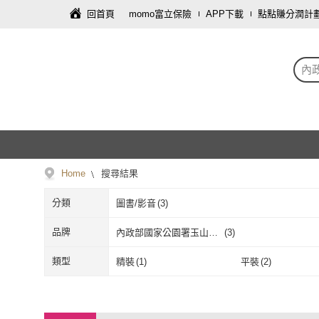
回首頁
momo富立保險
APP下載
點點賺分潤計
內
Home
搜尋結果
分類
圖書/影音
(
3
)
品牌
內政部國家公園署玉山國
(
3
)
家公園管理處
內政部國家公園署玉山
(
3
)
類型
精裝
(
1
)
平裝
(
2
)
國家公園管理處
精裝
(
1
)
平裝
(
2
)