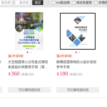
~
確認
mo點加碼
商店免運券
折價
大家電安心配
大家電快配
商
低溫宅配
定期配/分次配
貨
4
及以上
3
及以上
2
及
滿1件享9折
滿1件享9折
2
大空間建築火災性能式煙控
鋼構造建築物防火設計技術
系統設計與應用手冊（第二
參考手冊
版）
360
180
(售價已折)
(售價已折)
可訂購時通知我
可訂購時通知我