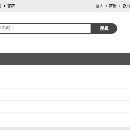
劃
書店
登入
註冊
會員
共冊所
搜尋
取消
取消