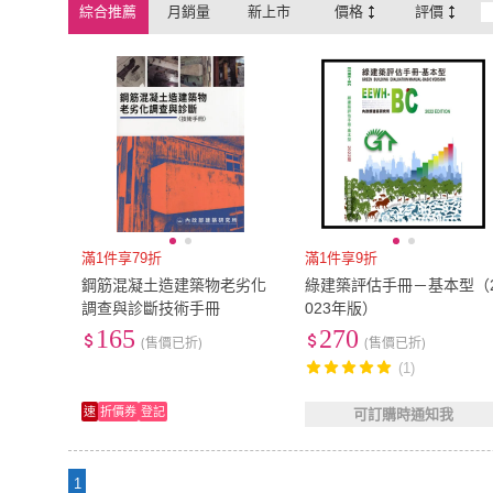
綜合推薦
月銷量
新上市
價格
評價
滿1件享79折
滿1件享9折
鋼筋混凝土造建築物老劣化
綠建築評估手冊－基本型（
調查與診斷技術手冊
023年版）
165
270
(售價已折)
(售價已折)
(1)
速
折價券
登記
可訂購時通知我
1