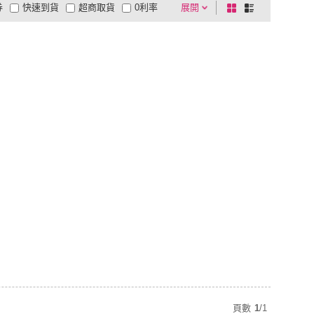
券
快速到貨
超商取貨
0利率
展開
棋
條
品有量
有影片
電視購物
盤
列
到付款
超商付款
5
式
式
以上
1
及以上
頁數
1
/
1