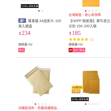
台灣製造，安心有保障
萬事捷 A4投影片-100
【OKPP 歐凱普】黃牛皮公
張入銀盒
文封 15K 200入裝
234
185
(2)
總銷量>50
總銷量>50
登記
速
登記
贈品
mo點3%
免運券
內襯氣泡布，防震保護物品效果佳