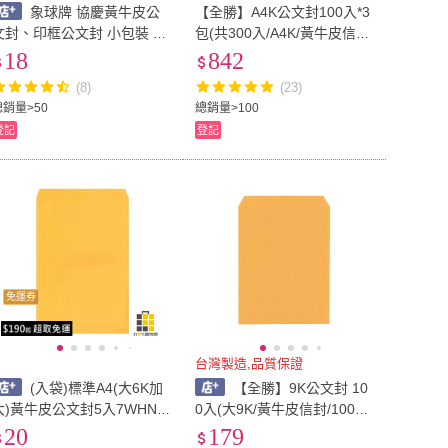
象球牌 協慶黃牛皮公
【全勝】A4K公文封100入*3
文封、印框公文封 小包裝 信
包(共300入/A4K/黃牛皮信封/
封
100磅)
18
842
(8)
(23)
總銷量>50
總銷量>100
登記
登記
免運券
台灣製造,品質保證
(入袋)標準A4(大6K加
【全勝】9K公文封 10
大)黃牛皮公文封5入7WHN0
0入(大9K/黃牛皮信封/100磅/
06L【九乘九文具】公文封
信封)
20
179