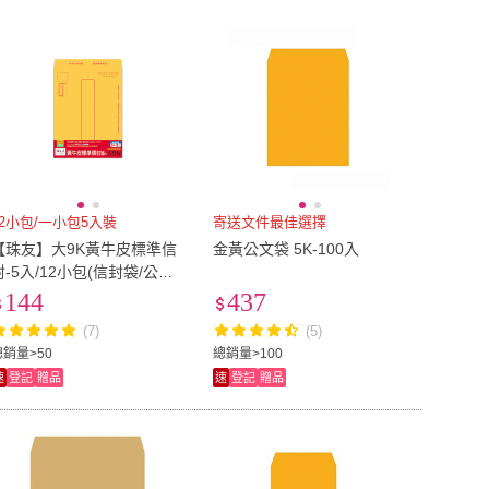
到付款
超商付款
5
式
式
以上
1
及以上
12小包/一小包5入裝
寄送文件最佳選擇
【珠友】大9K黃牛皮標準信
金黃公文袋 5K-100入
封-5入/12小包(信封袋/公文
袋/文件袋/牛皮袋/牛皮信封/
144
437
中式信封/標準信封袋)
(7)
(5)
總銷量>50
總銷量>100
速
登記
贈品
速
登記
贈品