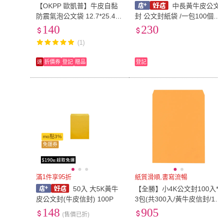
【OKPP 歐凱普】牛皮自黏
中長黃牛皮公
防震氣泡公文袋 12.7*25.4c
封 公文封紙袋 /一包100個
m 10入裝
33cm x 23.5cm 牛皮紙公
140
230
封 -文
(1)
速
折價券
登記
贈品
登記
mo點3%
免運券
滿1件享95折
紙質滑順,書寫流暢
50入 大5K黃牛
【全勝】小4K公文封100入
皮公文封(牛皮信封) 100P
3包(共300入/黃牛皮信封/1
0磅/信封)
148
905
(售價已折)