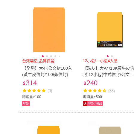
台灣製造,品質保證
12小包/一小包4入裝
【全勝】大4K公文封100入
【珠友】大A4/13K黃牛皮
(黃牛皮信封/100磅/信封)
封-12小包(中式信封/公文信
封袋)
314
240
(9)
(38)
總銷量>100
總銷量>500
登記
速
登記
贈品