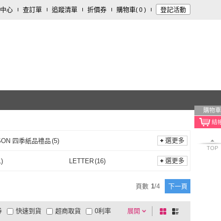
中心
查訂單
追蹤清單
折價券
購物車
登記活動
(
0
)
購物車
選更多
SON 四季紙品禮品
(
5
)
TOP
SEASON 四季紙品禮品
(
5
)
選更多
1
)
LETTER
(
16
)
13K
(
1
)
LETTER
(
16
)
頁數
1
/
4
下一頁
券
快速到貨
超商取貨
0利率
展開
棋
條
品有量
有影片
電視購物
盤
列