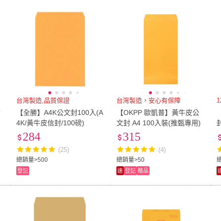
低溫宅配
定期配/分次配
貨
4
及以上
3
及以上
2
及
台灣製造,品質保證
台灣製造，安心有保障
信
【全勝】A4K公文封100入(A
【OKPP 歐凱普】黃牛皮公
4K/黃牛皮信封/100磅)
文封 A4 100入裝(推甄專用)
284
315
(25)
(4)
總銷量>500
總銷量>50
登記
速
登記
贈品