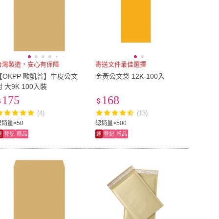
台灣製造，安心有保障
寄送文件最佳選擇
【OKPP 歐凱普】牛皮公文
金黃公文袋 12K-100入
封 大9K 100入裝
175
168
(4)
(13)
總銷量>50
總銷量>500
速
登記
贈品
速
登記
贈品