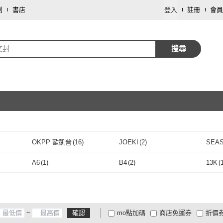
劃
書店
登入
註冊
會員
文封
搜尋
取消
OKPP 歐凱普
(
16
)
JOEKI
(
2
)
SEA
取消
OKPP 歐凱普
(
16
)
JOEKI
(
2
)
A6
(
1
)
B4
(
2
)
13K
(
A6
(
1
)
B4
(
2
)
~
確認
mo點加碼
商店免運券
折價
大家電安心配
大家電快配
商