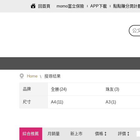
回首頁
momo富立保險
APP下載
點點賺分潤計
公
Home
搜尋結果
品牌
全勝
(
24
)
珠友
(
3
)
全勝
(
24
)
珠友
(
3
)
尺寸
A4
(
11
)
A3
(
1
)
A4
(
11
)
A3
(
1
)
其他
(
45
)
其他
(
45
)
綜合推薦
月銷量
新上市
價格
評價