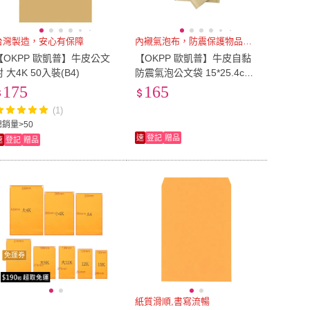
台灣製造，安心有保障
內襯氣泡布，防震保護物品效果佳
【OKPP 歐凱普】牛皮公文
【OKPP 歐凱普】牛皮自黏
封 大4K 50入裝(B4)
防震氣泡公文袋 15*25.4cm
10入裝
175
165
(1)
總銷量>50
速
登記
贈品
速
登記
贈品
免運券
紙質滑順,書寫流暢