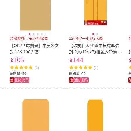
台灣製造，安心有保障
12小包/一小包2入裝
【OKPP 歐凱普】牛皮公文
【珠友】大4K黃牛皮標準信
封 12K 100入裝
封-2入/12小包(推甄入學適
用/金黃牛皮/中式信封/公文
105
144
信封袋/文件資料袋)
(2)
(1)
總銷量>50
總銷量>50
速
登記
贈品
速
登記
贈品