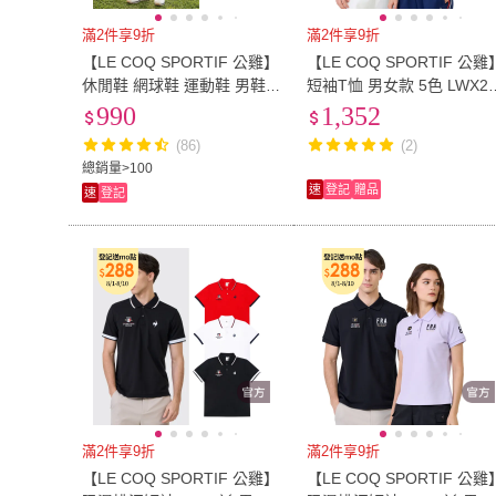
EU40.5
(
1
)
EU41
(
26
)
EU44.5
(
18
)
EU45
(
24
)
滿2件享9折
滿2件享9折
【LE COQ SPORTIF 公雞】
【LE COQ SPORTIF 公雞
EU44.5
(
18
)
EU45
(
24
)
US7
(
29
)
US7.5
(
25
)
休閒鞋 網球鞋 運動鞋 男鞋
短袖T恤 男女款 5色 LWX2
女鞋-多款多色
208_LWX22208
990
1,352
US7
(
29
)
US7.5
(
25
)
US10
(
23
)
US10.5
(
23
)
(86)
(2)
US10
(
23
)
US10.5
(
23
)
28-30cm
(
6
)
4.1吋~8吋
(
5
)
總銷量>100
速
登記
贈品
速
登記
28-30cm
(
6
)
4.1吋~8吋
(
5
)
17.5
(
2
)
18
(
2
)
17.5
(
2
)
18
(
2
)
15.5cm
(
1
)
16cm以下
(
1
)
15.5cm
(
1
)
16cm以下
(
1
)
滿2件享9折
滿2件享9折
【LE COQ SPORTIF 公雞】
【LE COQ SPORTIF 公雞