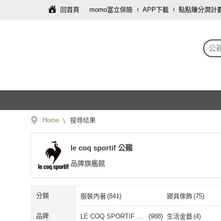
回首頁
momo富立保險
APP下載
點點賺分潤計
公
Home
搜尋結果
le coq sportif 公雞
品牌旗艦館
分類
服裝內著
(
841
)
寢具傢飾
(
75
)
餐廚用品
(
33
)
食品飲料
(
20
)
品牌
LE COQ SPORTIF 公
(
988
)
生活金藝
(
4
)