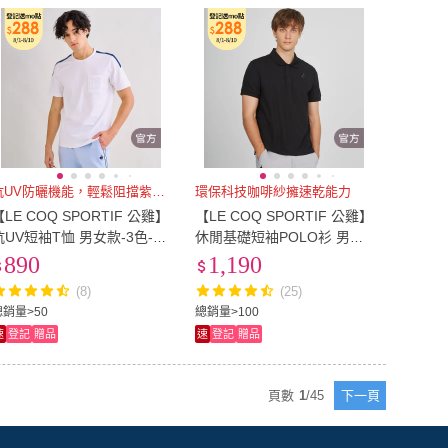
抗UV防曬機能，輕鬆阻擋紫外線
環保科技咖啡紗擁速乾能力
【LE COQ SPORTIF 公雞】
【LE COQ SPORTIF 公雞】
抗UV短袖T恤 男女款-3色-L
休閒基礎短袖POLO衫 男女
WV23301
款-4色-LWT21842_LWT228
890
1,190
42
(8)
(25)
總銷量>50
總銷量>100
速
登記
贈品
速
登記
贈品
頁數
1
/
45
下一頁