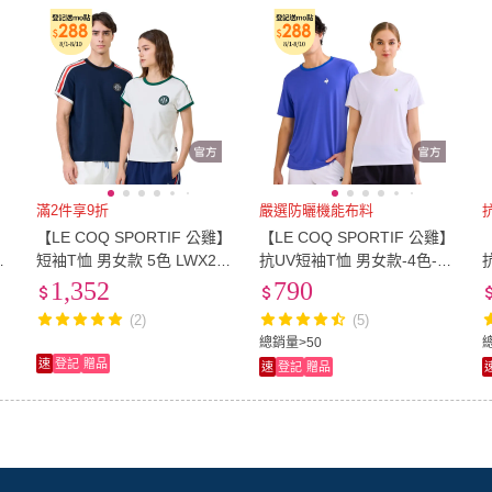
滿2件享9折
嚴選防曬機能布料
】
【LE COQ SPORTIF 公雞】
【LE COQ SPORTIF 公雞】
衫
短袖T恤 男女款 5色 LWX21
抗UV短袖T恤 男女款-4色-L
208_LWX22208
WV23502
1,352
790
(2)
(5)
總銷量>50
速
登記
贈品
速
登記
贈品