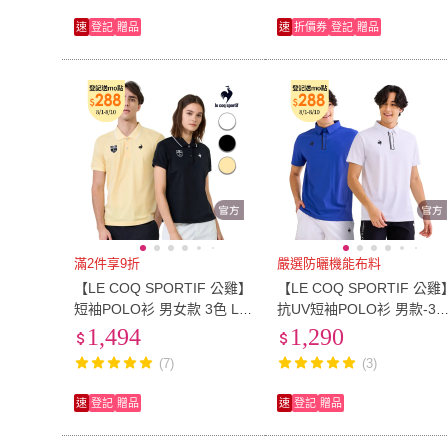
速
登記
贈品
速
折價券
登記
贈品
滿2件享9折
嚴選防曬機能布料
【LE COQ SPORTIF 公雞】
【LE COQ SPORTIF 公雞
短袖POLO衫 男女款 3色 LW
抗UV短袖POLO衫 男款-3色
X21343_LWX22343
LWV21642
1,494
1,290
(7)
(3)
速
登記
贈品
速
登記
贈品