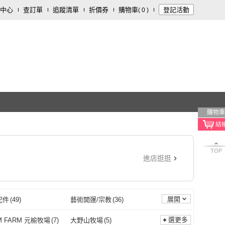
中心
查訂單
追蹤清單
折價券
購物車
登記活動
(
0
)
購物車
TOP
進店逛逛
展開
配件
(
49
)
藝術開運/宗教
(
36
)
低溫食品
(
16
)
家庭清潔/紙品
(
16
)
選更多
M FARM 元榆牧場
(
7
)
大野山牧場
(
5
)