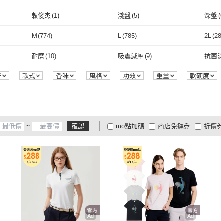
取消
保健食品/用品
(
7
)
數位內容
(
7
)
修繕
QUAKER 桂格
(
2
)
御古齋
(
6
)
Phoenix 菲尼斯
(
1
)
日日好事
(
1
)
愛孩
賴俊杰
(
1
)
淺盤
(
5
)
深盤
(
車類
(
2
)
個人清潔
(
1
)
)
Phoenix 菲尼斯
(
1
)
日日好事
取消
(
1
)
)
POCONIDO
(
1
)
RayBan 雷朋
(
1
)
開運
5
)
賴俊杰
(
1
)
淺盤
(
5
)
磁吸式
(
1
)
吊掛式
(
1
)
液體
(
M
(
774
)
L
(
785
)
2L
(
28
CE
(
1
)
POCONIDO
(
1
)
RayBan 雷朋
(
1
)
三民
(
1
)
幼獅文化
(
1
)
馬可
磁吸式
(
1
)
吊掛式
取消
(
1
)
啃咬型
(
1
)
指針式
(
1
)
M
(
774
)
L
(
785
)
2XL
(
344
)
3XL
(
165
)
4XL
(
耐磨
(
10
)
吸震減壓
(
9
)
抗菌
三民
(
1
)
幼獅文化
(
1
)
momoBOOK
(
7
)
鹽夢工場
(
1
)
一午
啃咬型
(
1
)
指針式
(
1
)
2XL
(
344
)
3XL
(
165
)
25腰(64公分)
(
71
)
26腰(66公分)
(
91
)
27腰(
耐磨
(
10
)
吸震減壓
(
9
)
透氣
(
9
)
吸濕排汗
(
1
)
人體
群
款式
香味
風格
功效
重量
軟硬度
組裝方式
品牌定位
包裝組合
認證
保固期
momoBOOK
(
7
)
鹽夢工場
(
1
)
JEN
(
1
)
芽比
(
2
)
波蘭
45
)
25腰(64公分)
(
71
)
26腰(66公分)
(
91
)
31腰(79公分)
(
94
)
32腰(81公分)
(
91
)
33腰(
透氣
(
9
)
吸濕排汗
(
1
)
JEN
(
1
)
芽比
(
2
)
YEAIN 夜櫻
(
3
)
Ownat 歐娜特
(
4
)
A-O
73
)
31腰(79公分)
(
94
)
32腰(81公分)
(
91
)
37腰(94公分)
(
9
)
38腰(97公分)
(
6
)
41腰(
~
確認
mo點加碼
商店免運券
折價
YEAIN 夜櫻
(
3
)
Ownat 歐娜特
(
4
)
晨豐商行
(
1
)
ABBY SHOP
(
2
)
Charl
31
)
37腰(94公分)
(
9
)
38腰(97公分)
(
6
)
23.5cm
(
26
)
24cm
(
29
)
24.5
大家電安心配
大家電快配
商
低溫宅配
定期配/分次配
貨
晨豐商行
(
1
)
ABBY SHOP
(
2
)
23.5cm
(
26
)
24cm
(
29
)
26.5cm
(
18
)
27cm
(
28
)
27.5
4
及以上
3
及以上
2
及
26.5cm
(
18
)
27cm
(
28
)
29.5cm
(
1
)
EU36
(
29
)
EU36
29.5cm
(
1
)
EU36
(
29
)
EU38.5
(
20
)
EU39
(
27
)
EU39
EU38.5
(
20
)
EU39
(
27
)
EU41.5
(
19
)
EU42
(
28
)
EU43
Ad
Ad