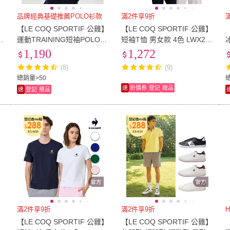
EU41.5
(
19
)
EU42
(
28
)
US5
(
29
)
US5.5
(
26
)
US6
(
品牌經典基礎推薦POLO衫款
滿2件享9折
】
【LE COQ SPORTIF 公雞】
【LE COQ SPORTIF 公雞】
US5
(
29
)
US5.5
(
26
)
US8
(
24
)
US8.5
(
23
)
US9
(
1
運動TRAINING短袖POLO衫
短袖T恤 男女款 4色 LWX23
男女款-4色-LKT23643
207
1,190
1,272
US8
(
24
)
US8.5
(
23
)
US11
(
10
)
20-24cm
(
3
)
22-2
(8)
(9)
US11
(
10
)
20-24cm
(
3
)
8.1吋~12吋
(
4
)
12.1吋~16吋
(
1
)
16.5
(
總銷量>50
速
折價券
登記
贈品
速
登記
贈品
8.1吋~12吋
(
4
)
12.1吋~16吋
(
1
)
10-12cm
(
1
)
12-13cm
(
1
)
13.5
10-12cm
(
1
)
12-13cm
(
1
)
31mm-35mm
(
1
)
31mm-35mm
(
1
)
滿2件享9折
滿2件享9折
】
【LE COQ SPORTIF 公雞】
【LE COQ SPORTIF 公雞】