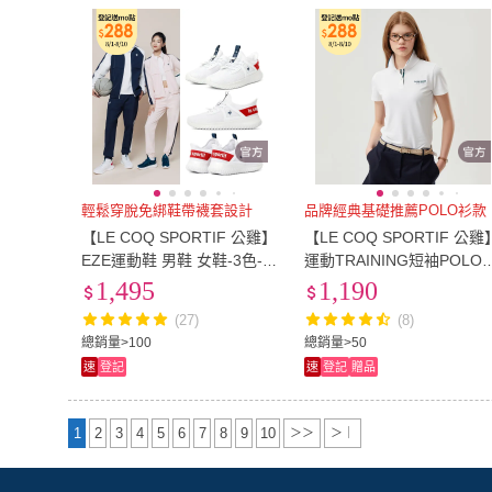
輕鬆穿脫免綁鞋帶襪套設計
品牌經典基礎推薦POLO衫款
【LE COQ SPORTIF 公雞】
【LE COQ SPORTIF 公雞
EZE運動鞋 男鞋 女鞋-3色-L
運動TRAINING短袖POLO
WW73274-276
男女款-4色-LKT23643
1,495
1,190
(27)
(8)
總銷量>100
總銷量>50
速
登記
速
登記
贈品
1
2
3
4
5
6
7
8
9
10
＞＞
＞｜