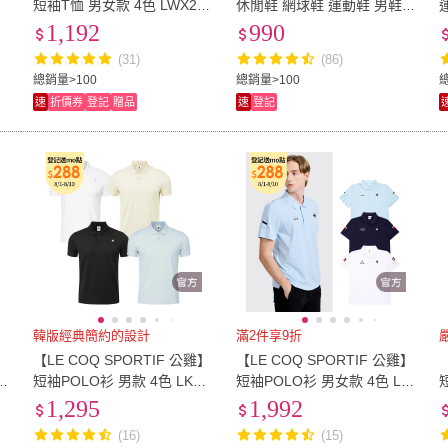
短袖T恤 男女款 4色 LWX23
休閒鞋 網球鞋 運動鞋 男鞋
0
206
女鞋-多款多色
1,192
990
(31)
(86)
總銷量>100
總銷量>100
速
折價券
登記
贈品
速
登記
韓版經典簡約的設計
滿2件享9折
】
【LE COQ SPORTIF 公雞】
【LE COQ SPORTIF 公雞】
X
短袖POLO衫 男款 4色 LKX2
短袖POLO衫 男女款 4色 LW
1541
X21345_LWX22345
3
1,295
1,992
(16)
(15)