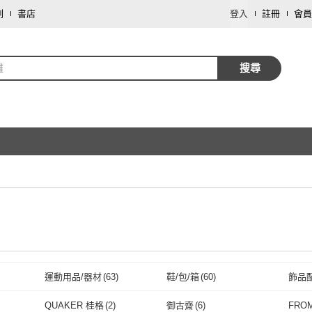
劃
書店
登入
註冊
會員
雞
搜尋
運動用品/器材
(
63
)
鞋/包/箱
(
60
)
飾品
取消
母嬰/童
(
17
)
文具樂器
(
17
)
生鮮
QUAKER 桂格
(
2
)
御古齋
(
6
)
FRO