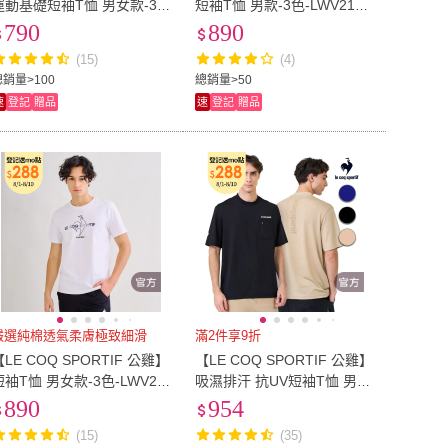
運動基礎短袖T恤 男女款-3
短袖T恤 男款-3色-LWV2130
色-LWT23501
3
790
890
(15)
(4)
總銷量>100
總銷量>50
速
登記
贈品
速
登記
贈品
嚴選純棉透氣柔膚極致細滑
滿2件享9折
【LE COQ SPORTIF 公雞】
【LE COQ SPORTIF 公雞】
短袖T恤 男女款-3色-LWV23
吸濕排汗 抗UV短袖T恤 男款
02
3色 LWX21001
890
954
(15)
(35)