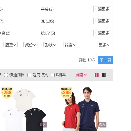
裝潢
(
6
)
珠寶/貴金屬
(
4
)
FROM FARM 元榆牧場
(
7
)
大野山牧場
(
5
)
子愛自己
(
1
)
六分埔禮品
(
1
)
選更多
6
)
平裝
(
2
)
愛孩子愛自己
(
1
)
六分埔禮品
(
1
)
陶源
(
2
)
漢石齋
(
1
)
深盤
(
6
)
平裝
(
2
)
4
)
貞操裝置
(
3
)
選更多
7
)
3L
(
185
)
開運陶源
(
2
)
漢石齋
(
1
)
孛羅
(
1
)
臉譜
(
1
)
液體
(
4
)
貞操裝置
(
3
)
2L
(
287
)
3L
(
185
)
53
)
Free
(
33
)
選更多
消臭
(
2
)
抗UV
(
5
)
馬可孛羅
(
1
)
臉譜
(
1
)
一食
(
3
)
NOW 娜奧
(
1
)
4XL
(
53
)
Free
(
33
)
69公分)
(
88
)
28腰(71公分)
(
111
)
抗菌消臭
(
2
)
抗UV
(
5
)
工學型
(
2
)
無聲音
(
6
)
版型
成份
形狀
語言
口味
領圍
商品來源
季節
一午一食
(
3
)
NOW 娜奧
(
1
)
陶
(
18
)
雷鳥
(
1
)
27腰(69公分)
(
88
)
28腰(71公分)
(
111
)
84公分)
(
62
)
34腰(86公分)
(
65
)
人體工學型
(
2
)
無聲音
(
6
)
頁數
1
/
45
下一頁
波蘭陶
(
18
)
雷鳥
(
1
)
NE 匯旺
(
2
)
Daylight
(
1
)
33腰(84公分)
(
62
)
34腰(86公分)
(
65
)
104公分)
(
2
)
44腰(112公分)
(
1
)
券
快速到貨
超商取貨
0利率
展開
棋
條
A-ONE 匯旺
(
2
)
Daylight
(
1
)
ie Bears
(
1
)
41腰(104公分)
(
2
)
44腰(112公分)
(
1
)
cm
(
22
)
25cm
(
27
)
品有量
有影片
電視購物
盤
列
到付款
超商付款
5
式
式
Charlie Bears
(
1
)
24.5cm
(
22
)
25cm
(
27
)
cm
(
25
)
28cm
(
28
)
以上
1
及以上
27.5cm
(
25
)
28cm
(
28
)
.5
(
1
)
EU37
(
26
)
EU36.5
(
1
)
EU37
(
26
)
.5
(
1
)
EU40
(
27
)
EU39.5
(
1
)
EU40
(
27
)
(
25
)
EU44
(
28
)