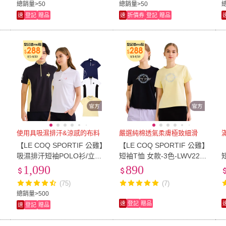
總銷量>50
總銷量>50
速
登記
贈品
速
折價券
登記
贈品
使用具吸濕排汗&涼感的布料
嚴選純棉透氣柔膚極致細滑
】
【LE COQ SPORTIF 公雞】
【LE COQ SPORTIF 公雞】
-
吸濕排汗短袖POLO衫/立領
短袖T恤 女款-3色-LWV2230
衫 男女款-4色-LWV21942_L
3
2
1,090
890
WV22942
(75)
(7)
總銷量>500
速
登記
贈品
速
登記
贈品