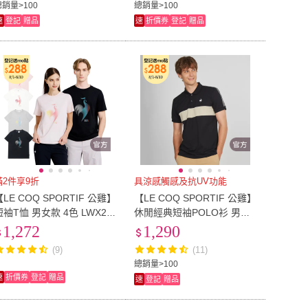
總銷量>100
總銷量>100
速
登記
贈品
速
折價券
登記
贈品
滿2件享9折
具涼感觸感及抗UV功能
【LE COQ SPORTIF 公雞】
【LE COQ SPORTIF 公雞】
短袖T恤 男女款 4色 LWX23
休閒經典短袖POLO衫 男款-
07
3色-LWT21341
1,272
1,290
(9)
(11)
總銷量>100
速
折價券
登記
贈品
速
登記
贈品