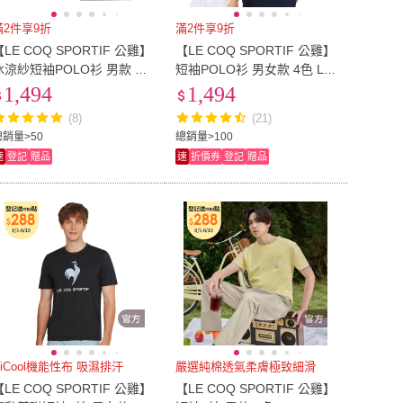
EU43
(
25
)
EU44
(
28
)
29
)
US6.5
(
19
)
滿2件享9折
滿2件享9折
【LE COQ SPORTIF 公雞】
【LE COQ SPORTIF 公雞】
US6
(
29
)
US6.5
(
19
)
28
)
US9.5
(
25
)
冰涼紗短袖POLO衫 男款 3
短袖POLO衫 男女款 4色 LW
色 LWY21044
X21042_LWX22042
1,494
1,494
US9
(
28
)
US9.5
(
25
)
7cm
(
24
)
25-27cm
(
13
)
(8)
(21)
22-27cm
(
24
)
25-27cm
(
13
)
2
)
17
(
1
)
總銷量>50
總銷量>100
速
登記
贈品
速
折價券
登記
贈品
16.5
(
2
)
17
(
1
)
cm
(
1
)
14.5cm
(
1
)
13.5cm
(
1
)
14.5cm
(
1
)
HiCool機能性布 吸濕排汗
嚴選純棉透氣柔膚極致細滑
【LE COQ SPORTIF 公雞】
【LE COQ SPORTIF 公雞】