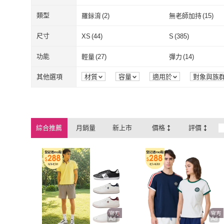
雞
圖書/影音
(
13
)
寵物
(
12
)
LE COQ SPORTIF 公
(
988
)
生活金藝
(
4
)
AKEBONO 曙產業
(
1
)
LEGO 樂高
(
1
)
類型
羅銢淯
(
2
)
無老師加持
(
15
)
雞
傢俱
(
3
)
園藝
(
3
)
AKEBONO 曙產業
(
1
)
LEGO 樂高
(
1
KATE SPADE
(
1
)
NEW BALANCE
(
1
羅銢淯
(
2
)
無老師加持
(
1
電子書
(
7
)
鑽釘式
(
3
)
尺寸
XS
(
44
)
S
(
385
)
KATE SPADE
(
1
)
NEW BALAN
信誼
(
1
)
P&K
(
1
)
電子書
(
7
)
鑽釘式
(
3
)
落地盆
(
2
)
沙拉碗
(
1
)
XS
(
44
)
S
(
385
)
4L
(
39
)
XL
(
442
)
功能
輕量
(
27
)
彈力
(
14
)
信誼
(
1
)
P&K
(
1
)
巴巴文化
(
1
)
小兵
(
1
)
落地盆
(
2
)
沙拉碗
(
1
)
4L
(
39
)
XL
(
442
)
23腰(58公分)
(
1
)
24腰(61公分)
(
45
)
輕量
(
27
)
彈力
(
14
)
涼感
(
2
)
快乾
(
1
)
其他選項
材質
容量
適用於
對象與族
保存方式
圖案
來源
顏色
巴巴文化
(
1
)
小兵
(
1
)
AKUMA YOGA
(
1
)
MONCLER
(
1
)
23腰(58公分)
(
1
)
24腰(61公分)
(
29腰(74公分)
(
92
)
30腰(76公分)
(
73
)
涼感
(
2
)
快乾
(
1
)
30M
(
1
)
無功能
(
1
)
AKUMA YOGA
(
1
)
MONCLER
(
1
)
Premier
(
1
)
巧食家
(
8
)
29腰(74公分)
(
92
)
30腰(76公分)
(
35腰(89公分)
(
40
)
36腰(91公分)
(
31
)
30M
(
1
)
無功能
(
1
)
綜合推薦
月銷量
新上市
價格
評價
Premier
(
1
)
巧食家
(
8
)
CHARA 微百貨
(
1
)
廚Fun
(
1
)
35腰(89公分)
(
40
)
36腰(91公分)
(
22.5cm
(
1
)
23cm
(
29
)
CHARA 微百貨
(
1
)
廚Fun
(
1
)
22.5cm
(
1
)
23cm
(
29
)
25.5cm
(
27
)
26cm
(
26
)
25.5cm
(
27
)
26cm
(
26
)
28.5cm
(
21
)
29cm
(
22
)
28.5cm
(
21
)
29cm
(
22
)
EU37.5
(
1
)
EU38
(
29
)
EU37.5
(
1
)
EU38
(
29
)
EU40.5
(
1
)
EU41
(
26
)
Ad
Ad